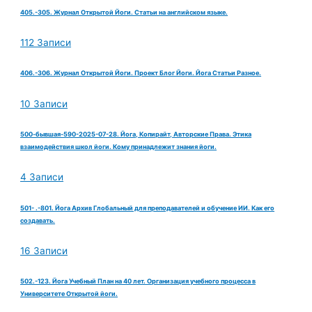
405.-305. Журнал Открытой Йоги. Статьи на английском языке.
112 Записи
406.-306. Журнал Открытой Йоги. Проект Блог Йоги. Йога Статьи Разное.
10 Записи
500-бывшая-590-2025-07-28. Йога, Копирайт, Авторские Права. Этика
взаимодействия школ йоги. Кому принадлежит знания йоги.
4 Записи
501- .-801. Йога Архив Глобальный для преподавателей и обучение ИИ. Как его
создавать.
16 Записи
502.-123. Йога Учебный План на 40 лет. Организация учебного процесса в
Университете Открытой йоги.