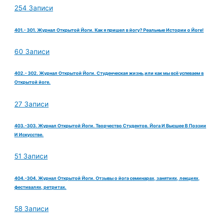
254 Записи
401.- 301. Журнал Открытой Йоги. Как я пришел в йогу? Реальные Истории о Йоге!
60 Записи
402.- 302. Журнал Открытой Йоги. Студенческая жизнь,или как мы всё успеваем в
Открытой йоге.
27 Записи
403.-303. Журнал Открытой Йоги. Творчество Студентов. Йога И Высшее В Поэзии
И Искусстве.
51 Записи
404.-304. Журнал Открытой Йоги. Отзывы о йога семинарах, занятиях, лекциях,
фестивалях, ретритах.
58 Записи