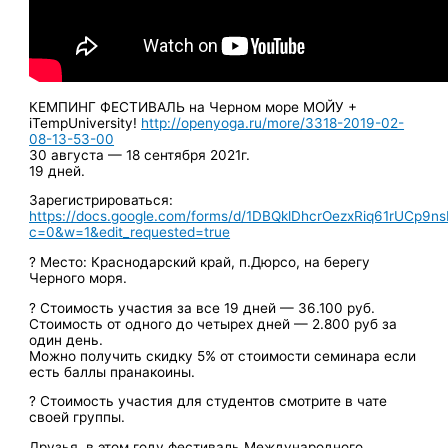
КЕМПИНГ ФЕСТИВАЛЬ на Черном море МОЙУ +
iTempUniversity!
http://openyoga.ru/more/3318-2019-02-
08-13-53-00
30 августа — 18 сентября 2021г.
19 дней.
Зарегистрироваться:
https://docs.google.com/forms/d/1DBQklDhcrOezxRiq61rUCp
c=0&w=1&edit_requested=true
? Место: Краснодарский край, п.Дюрсо, на берегу
Черного моря.
? Стоимость участия за все 19 дней — 36.100 руб.
Стоимость от одного до четырех дней — 2.800 руб за
один день.
Можно получить скидку 5% от стоимости семинара если
есть баллы пранакоины.
? Стоимость участия для студентов смотрите в чате
своей группы.
Друзья, в этом году фестиваль Международного