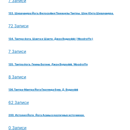
7 Записи
133. Шивачандра Йога.Философия Принципы Тантры. Шри Юкта Шивачандра.
72 Записи
134. Тантра-йога. Шакта и Шакти. Джон Вудрофф ( Woodroffe )
7 Записи
135. Тантра йога. Гимны Богине. Джон Вудрофф. Woodroffe
8 Записи
136.Тантра-Мантра Йога Гирлянда букв. Д. Вудрофф
62 Записи
200. История Йоги. Йога Асаны в различных источниках.
0 Записи