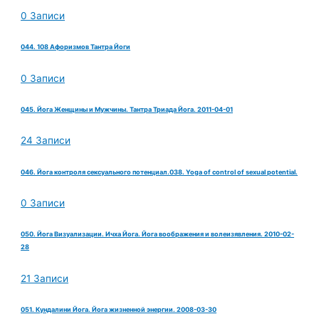
0 Записи
044. 108 Афоризмов Тантра Йоги
0 Записи
045. Йога Женщины и Мужчины. Тантра Триада Йога. 2011-04-01
24 Записи
046. Йога контроля сексуального потенциал.038. Yoga of control of sexual potential.
0 Записи
050. Йога Визуализации. Ичха Йога. Йога воображения и волеизявления. 2010-02-
28
21 Записи
051. Кундалини Йога. Йога жизненной энергии. 2008-03-30