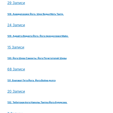
29 Записи
128. Анандалахари Йога. Шри Видья Мать Тантр.
24 Записи
129. Адвайта Веданта Йога. Йога преодоления Майи.
15 Записи
130. Йога Шива Самхиты. Йога Почитателей Шивы
68 Записи
131. Бхагават Гита Йога. Йога Война долга
20 Записи
132. Тибетская йога Наропы.Тантра Йога буддизма.