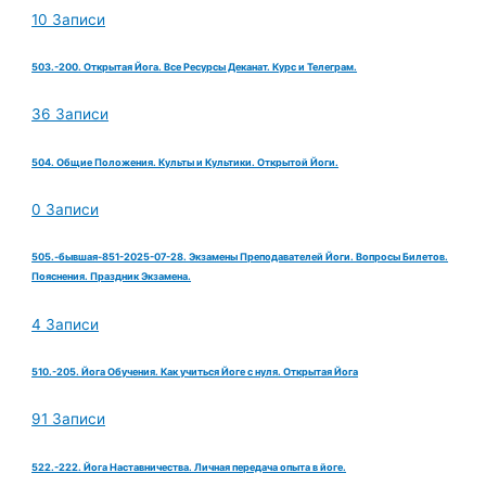
10 Записи
503.-200. Открытая Йога. Все Ресурсы Деканат. Курс и Телеграм.
36 Записи
504. Общие Положения. Культы и Культики. Открытой Йоги.
0 Записи
505.-бывшая-851-2025-07-28. Экзамены Преподавателей Йоги. Вопросы Билетов.
Пояснения. Праздник Экзамена.
4 Записи
510.-205. Йога Обучения. Как учиться Йоге с нуля. Открытая Йога
91 Записи
522.-222. Йога Наставничества. Личная передача опыта в йоге.