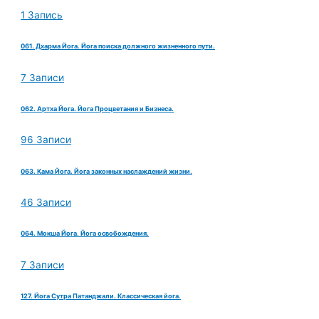
1 Запись
061. Дхарма Йога. Йога поиска должного жизненного пути.
7 Записи
062. Артха Йога. Йога Процветания и Бизнеса.
96 Записи
063. Кама Йога. Йога законных наслаждений жизни.
46 Записи
064. Мокша Йога. Йога освобождения.
7 Записи
127. Йога Сутра Патанджали. Классическая йога.