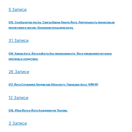
5 Записи
015. Сообщество йогов. Сангха Варна Джати Йога. Деятельность приносящая
пропитание в жизни. Кормовая площадка рода.
31 Записи
016. Карма йога. Йога работы без привязанности. Йога управления потоком
причины и следствия.
26 Записи
017. Йога Служения Людям как Абсолюту. Парасэва-йога. परसेवा योग
12 Записи
018. ЯТра Йога и Йога Хождения по Тропам.
3 Записи