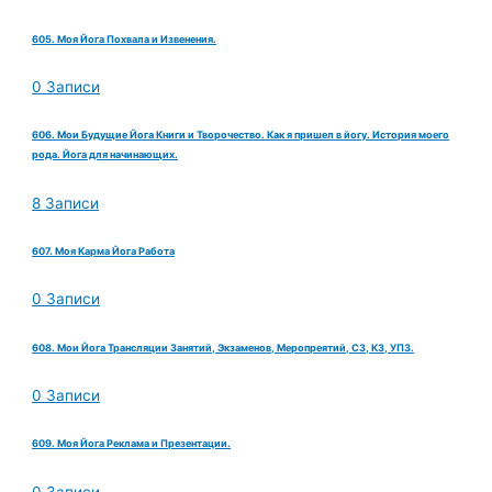
605. Моя Йога Похвала и Извенения.
0 Записи
606. Мои Будущие Йога Книги и Творочество. Как я пришел в йогу. История моего
рода. Йога для начинающих.
8 Записи
607. Моя Карма Йога Работа
0 Записи
608. Мои Йога Трансляции Занятий, Экзаменов, Меропреятий, СЗ, КЗ, УПЗ.
0 Записи
609. Моя Йога Реклама и Презентации.
0 Записи