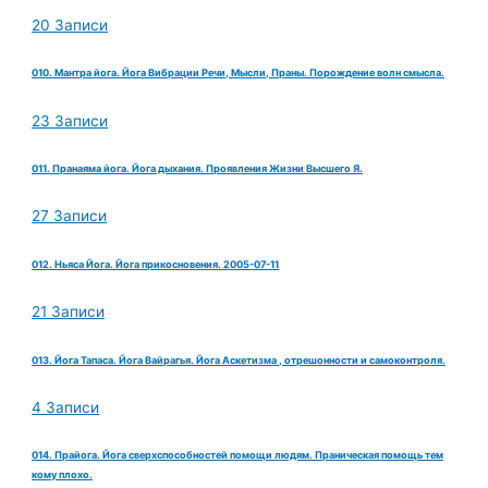
20 Записи
010. Мантра йога. Йога Вибрации Речи, Мысли, Праны. Порождение волн смысла.
23 Записи
011. Пранаяма йога. Йога дыхания. Проявления Жизни Высшего Я.
27 Записи
012. Ньяса Йога. Йога прикосновения. 2005-07-11
21 Записи
013. Йога Тапаса. Йога Вайрагья. Йога Аскетизма , отрешонности и самоконтроля.
4 Записи
014. Прайога. Йога сверхспособностей помощи людям. Праническая помощь тем
кому плохо.