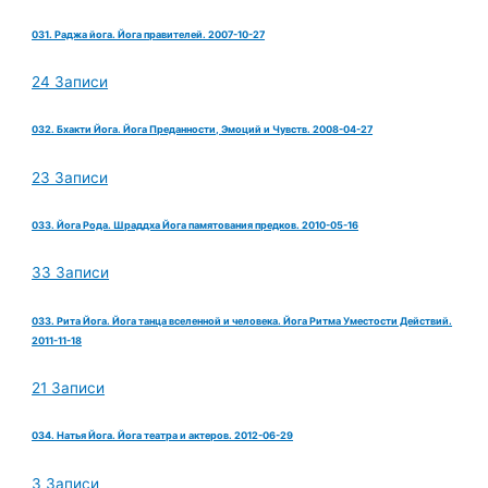
031. Раджа йога. Йога правителей. 2007-10-27
24 Записи
032. Бхакти Йога. Йога Преданности, Эмоций и Чувств. 2008-04-27
23 Записи
033. Йога Рода. Шраддха Йога памятования предков. 2010-05-16
33 Записи
033. Рита Йога. Йога танца вселенной и человека. Йога Ритма Уместости Действий.
2011-11-18
21 Записи
034. Натья Йога. Йога театра и актеров. 2012-06-29
3 Записи