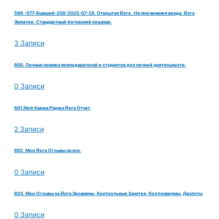
599.-077-бывший-208-2025-07-28. Открытая Йога . Не причинения вреда. Йога
Эмпатии. Стандартный йоговский кошмар.
3 Записи
600. Личные номера преподавателей и студентов для личной деятельности.
0 Записи
601.Мой Карма Раджа Йога Отчет.
2 Записи
602. Мои Йога Отзывы на все.
0 Записи
603. Мои Отзывы на Йога Экзамены, Контрольные Занятия, Коллоквиумы, Диспуты
0 Записи