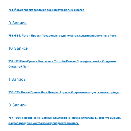
751. Йога и проект создания сообщества йогинь и йогов
0 Записи
751.-585. Йога и Проект Преодоление одиночества женщины и мужчины в йоге .
10 Записи
752.-771 Йога Проект. Контакты и Youtube Каналы Преподавателей и Студентов
Открытой Йоги.
1 Запись
753-570. Йога и Проект Йога Центры. Адреса. Открытие и поддержание в городах.
0 Записи
754.-504. Проект Поиск Важных Ссылок по IT, Наука, Культура, Бизнес чтобы быть
в курсе трендов и хайтпа всем преподавателям йоги