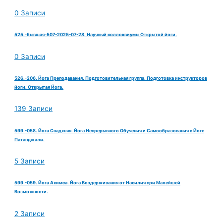
0 Записи
525.-бывшая-507-2025-07-28. Научный коллоквиумы Открытой йоги.
0 Записи
526.-206. Йога Преподавания. Подготовительная группа. Подготовка инструкторов
йоги. Открытая Йога.
139 Записи
599.-058. Йога Свадхьяя. Йога Непрерывного Обучения и Самообразования в Йоге
Патанджали.
5 Записи
599.-059. Йога Ахимса. Йога Воздерживания от Насилия при Малейшей
Возможности.
2 Записи