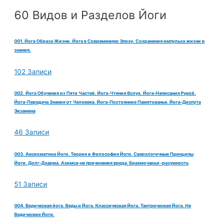
60 Видов и Разделов Йоги
001. Йога Образа Жизни. Йога в Современную Эпоху. Сохранения импульса жизни и
знания.
102 Записи
002. Йога Обучения из Пяти Частей. Йога-Чтения Вслух. Йога-Написания Рукой.
Йога-Передача Знания от Человека. Йога-Постоянное Памятованье. Йога-Диспута
Экзамена
46 Записи
003. Аксиоматика Йоги. Теория и Философия Йоги. Сверхлогичные Принципы
Йоги. Долг-Дхарма. Ахимса-не причинения вреда. Брахмочарья -разумность
51 Записи
004. Ведическая йога. Веды и Йога. Классическая Йога. Тантрическая Йога. Не
Ведические Йоги.