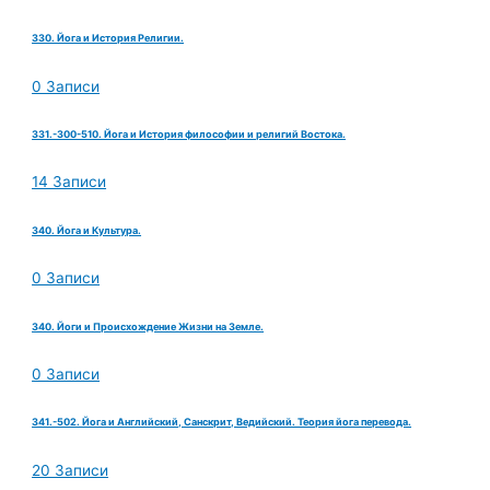
330. Йога и История Религии.
0 Записи
331.-300-510. Йога и История философии и религий Востока.
14 Записи
340. Йога и Культура.
0 Записи
340. Йоги и Происхождение Жизни на Земле.
0 Записи
341.-502. Йога и Английский, Санскрит, Ведийский. Теория йога перевода.
20 Записи