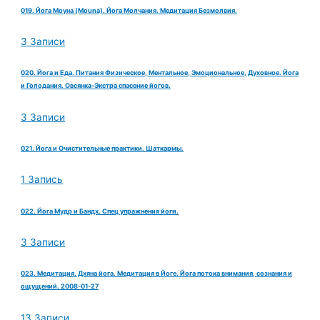
019. Йога Моуна (Mouna). Йога Молчания. Медитация Безмолвия.
3 Записи
020. Йога и Еда. Питания Физическое, Ментальное, Эмоциональное, Духовное. Йога
и Голодания. Овсянка-Экстра спасение йогов.
3 Записи
021. Йога и Очистительные практики. Шаткармы.
1 Запись
022. Йога Мудр и Бандх. Спец упражнения йоги.
3 Записи
023. Медитация. Дхяна йога. Медитация в Йоге. Йога потока внимания, сознания и
ощущений. 2008-01-27
13 Записи