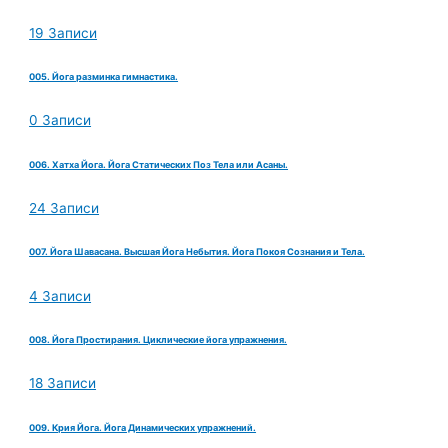
19 Записи
005. Йога разминка гимнастика.
0 Записи
006. Хатха Йога. Йога Статических Поз Тела или Асаны.
24 Записи
007. Йога Шавасана. Высшая Йога Небытия. Йога Покоя Сознания и Тела.
4 Записи
008. Йога Простирания. Циклические йога упражнения.
18 Записи
009. Крия Йога. Йога Динамических упражнений.