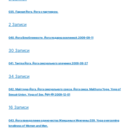
035. Парная Йога. Йога с партнером.
2 Записи
040. Йога Влюбленности. Йога подарка вселенной.2009-09-11
30 Записи
041. Тантра Йога. Йога сексуального влечения.2009-09-27
34 Записи
042. Майтхуна-Йога. Йога сексуального союза. Йога секса. Maithuna Yoga. Yoga of
Sexual-Union. Yoga of Sex. मैथुन-योग 2009-12-01
16 Записи
043. Йога преодоление одиночества Женщины и Мужчины.039. Yoga overcoming
loneliness of Women and Men.