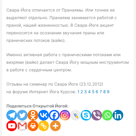
Свара-Йога отличается от Пранаямы. Или точнее ее
выделяют отдельно. Пранаяма занимается работой с
праной, нашей жизненностью. В Свара-Йоге акцент
переносится на осознании звучания праны или
пранических потоков (вайю).
Именно активная работа с праническими потоками или
вихрями (вайю) делает Свара Йогу мощным инструментом
в работе с сердечным центром.
Отзывы на семинар по Свара Йоге (23.12.2012)
на форуме Интернет Йога Курсов:
1
2
3
4
5
6
7
8
9
Поделиться Открытой Йогой: