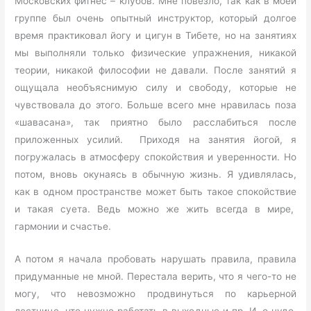
Московских фитнес – клубов. Мне повезло, так как в моей
группе был очень опытный инструктор, который долгое
время практиковал йогу и цигун в Тибете, но на занятиях
мы выполняли только физические упражнения, никакой
теории, никакой философии не давали. После занятий я
ощущала необъяснимую силу и свободу, которые не
чувствовала до этого. Больше всего мне нравилась поза
«шавасана», так приятно было расслабиться после
приложенных усилий. Приходя на занятия йогой, я
погружалась в атмосферу спокойствия и уверенности. Но
потом, вновь окунаясь в обычную жизнь. Я удивлялась,
как в одном пространстве может быть такое спокойствие
и такая суета. Ведь можно же жить всегда в мире,
гармонии и счастье.
А потом я начала пробовать нарушать правила, правила
придуманные не мной. Перестала верить, что я чего-то не
могу, что невозможно продвинуться по карьерной
лестнице, что нужно работать в выходные и пр. И, о чудо,