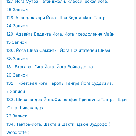
127. Йога Сутра Патанджали. Классическая йога.
29 Записи
128. Анандалахари Йога. Шри Видья Мать Тантр.
24 Записи
129. Адвайта Веданта Йога. Йога преодоления Майи.
15 Записи
130. Йога Шива Самхиты. Йога Почитателей Шивы
68 Записи
131. Бхагават Гита Йога. Йога Война долга
20 Записи
132. Тибетская йога Наропы.Тантра Йога буддизма.
7 Записи
133. Шивачандра Йога.Философия Принципы Тантры. Шри
Юкта Шивачандра.
72 Записи
134. Тантра-йога. Шакта и Шакти. Джон Вудрофф (
Woodroffe )