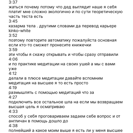
3:37
жаться почему потому что дед выглядит наше я себя
платит мне сложно экологично и по сути теоретическую
часть теста есть
3:45
казарма тела . другими словами да перевод карьере
kinko-white
3:52
поэтому повторите автоматику пожалуйста основная
если кто-то сможет пронесите книжечки
3:59
эти чтобы я скажу открывать и чтобы сразу отправили
4:06
и по практике медитации на своих ушей а мы с вами
уже
4:12
делали в плюсе медитации давайте вспомним
медитация на высшее я то есть просто
4:19
размышлять с помощью медитаций что за
4:27
подключить все остальное шла на если мы возвращаем
высшая цель я осматриваю
4:33
способ у себя проговариваем задаем себе вопрос и от
англичан в помощь дошло до
4:38
полнейший а какое моим выше я есть ли у меня высшее