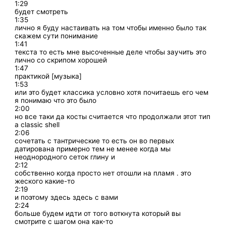
1:29
будет смотреть
1:35
лично я буду настаивать на том чтобы именно было так
скажем сути понимание
1:41
текста то есть мне высоченные деле чтобы заучить это
лично со скрипом хорошей
1:47
практикой [музыка]
1:53
или это будет классика условно хотя почитаешь его чем
я понимаю что это было
2:00
но все таки да косты считается что продолжали этот тип
a classic shell
2:06
сочетать с тантрические то есть он во первых
датирована примерно тем не менее когда мы
неоднородного сеток глину и
2:12
собственно когда просто нет отошли на пламя . это
жеского какие-то
2:19
и поэтому здесь здесь с вами
2:24
больше будем идти от того воткнута который вы
смотрите с шагом она как-то