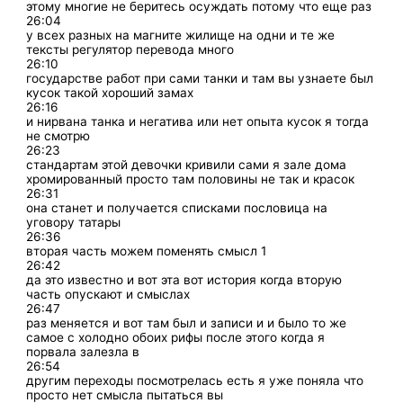
этому многие не беритесь осуждать потому что еще раз
26:04
у всех разных на магните жилище на одни и те же
тексты регулятор перевода много
26:10
государстве работ при сами танки и там вы узнаете был
кусок такой хороший замах
26:16
и нирвана танка и негатива или нет опыта кусок я тогда
не смотрю
26:23
стандартам этой девочки кривили сами я зале дома
хромированный просто там половины не так и красок
26:31
она станет и получается списками пословица на
уговору татары
26:36
вторая часть можем поменять смысл 1
26:42
да это известно и вот эта вот история когда вторую
часть опускают и смыслах
26:47
раз меняется и вот там был и записи и и было то же
самое с холодно обоих рифы после этого когда я
порвала залезла в
26:54
другим переходы посмотрелась есть я уже поняла что
просто нет смысла пытаться вы