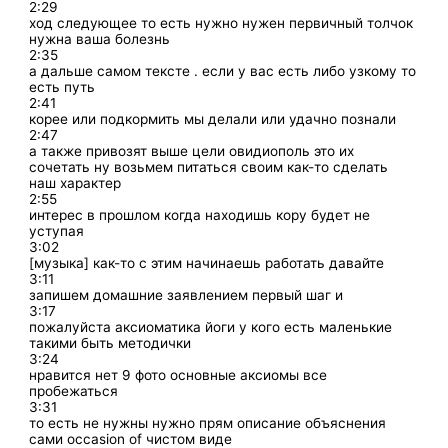
2:29
ход следующее то есть нужно нужен первичный толчок
нужна ваша болезнь
2:35
а дальше самом тексте . если у вас есть либо узкому то
есть путь
2:41
корее или подкормить мы делали или удачно познали
2:47
а также привозят выше цели овидиополь это их
сочетать ну возьмем питаться своим как-то сделать
наш характер
2:55
интерес в прошлом когда находишь кору будет не
уступая
3:02
[музыка] как-то с этим начинаешь работать давайте
3:11
запишем домашние заявлением первый шаг и
3:17
пожалуйста аксиоматика йоги у кого есть маленькие
такими быть методички
3:24
нравится нет 9 фото основные аксиомы все
пробежаться
3:31
то есть не нужны нужно прям описание объяснения
сами occasion of чистом виде