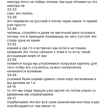
никогда этого не пойму попова там еще оптимисты что
никогда не
33:33
смог это понять
33:39
это перевели на русский а потом через какое то время
уже просто
33:46
читаешь спокойно и даже не месячной риск основать
потому что в принципе понимаешь из чего состоят эти
слова одна из каких
33:52
корней а где-то я встречал как если я не помню
названия это точно связано с этим и то есть такой
ассоциации моря от вас
33:59
появится когда мы углубляемся погружая картину для
того чтобы это случилось нужно потихонечку
начинается волевым
34:06
усилием были норман давать свою кору негативным к
мы делаем на 1 и
34:14
то что мы сюда пришли уже звучит но потом упала со
временем мы отрабатываем
34:21
отрабатываю эти вот все свои конические востоке и раз
освобождаются там какое-то