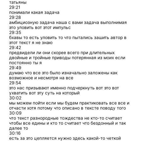
татьяны
29:21
понимали какая задача
29:28
амбициозную задача наша с вами задача выполнимая
это уловить вот этот импульс
29:35
бхавы то есть уловить то что пытались зашить автор в
этот текст я не знаю
29:42
предвидели ли они скорее всего при длительных
двойные и тройные приводы потерянная из моих если
постоянно ты я
29:49
думаю что все это было изначально заложены как
возможное и несмотря на все
29:54
это нас призывают именно подчеркнуть вот это вот
ухватить вот эту суть на который
30:02
мы можем пойти если мы будем практиковать все все и
отчасти хотя потому что описано в тексте поводу того
30:09
что текст разнородные тождества не кто-то считает
чтобы все едины и кто то считает что бездонный и так
далее то
30:16
есть за это цепляется нужно здесь какой-то четкой