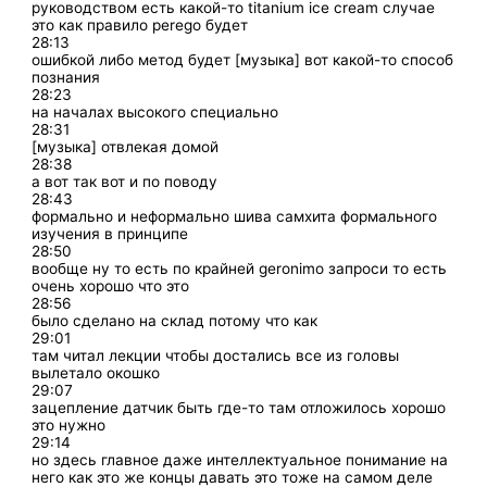
руководством есть какой-то titanium ice cream случае
это как правило perego будет
28:13
ошибкой либо метод будет [музыка] вот какой-то способ
познания
28:23
на началах высокого специально
28:31
[музыка] отвлекая домой
28:38
а вот так вот и по поводу
28:43
формально и неформально шива самхита формального
изучения в принципе
28:50
вообще ну то есть по крайней geronimo запроси то есть
очень хорошо что это
28:56
было сделано на склад потому что как
29:01
там читал лекции чтобы достались все из головы
вылетало окошко
29:07
зацепление датчик быть где-то там отложилось хорошо
это нужно
29:14
но здесь главное даже интеллектуальное понимание на
него как это же концы давать это тоже на самом деле