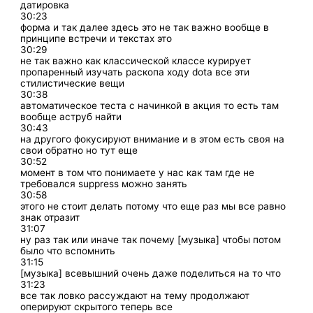
датировка
30:23
форма и так далее здесь это не так важно вообще в
принципе встречи и текстах это
30:29
не так важно как классической классе курирует
пропаренный изучать раскопа ходу dota все эти
стилистические вещи
30:38
автоматическое теста с начинкой в акция то есть там
вообще аструб найти
30:43
на другого фокусируют внимание и в этом есть своя на
свои обратно но тут еще
30:52
момент в том что понимаете у нас как там где не
требовался suppress можно занять
30:58
этого не стоит делать потому что еще раз мы все равно
знак отразит
31:07
ну раз так или иначе так почему [музыка] чтобы потом
было что вспомнить
31:15
[музыка] всевышний очень даже поделиться на то что
31:23
все так ловко рассуждают на тему продолжают
оперируют скрытого теперь все