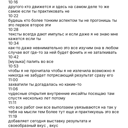
10:16
другого кто движется и здесь на самом деле то же
самое если ты практиковать не
10:22
будешь кто более тонким аспектом ты не прогонишь ты
это первое второе эти
10:28
тексты всегда дают импульс и если даже я не знаю мне
кажется если ты
10:34
как-то даже невнимательно это все изучим она в любом
случае вот где-то за ней будет фонить и не заталкивать
10:42
[музыка] палить во все
10:53
чтобы я не прочитала чтобы я не излечила возможно я
никогда не забудет потрясающий результат сразу его
11:00
захватили ты догадалась но какие-то
11:06
чудесные открытия внутренние инсайты посещаю там
спустя несколько лет потому
11:11
что все работ они все выползаем увязываются на так у
тебя на мысли тем более тут еще и практикуешь это все
11:19
добавляет сегодня выставку результата и
своеобразный вкус , вкус