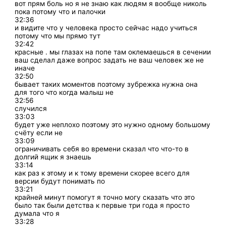
вот прям боль но я не знаю как людям я вообще николь
пока потому что и палочки
32:36
и видите что у человека просто сейчас надо учиться
потому что мы прямо тут
32:42
красные . мы глазах на попе там оклемаешься в сечении
ваш сделал даже вопрос задать не ваш человек же не
иначе
32:50
бывает таких моментов поэтому зубрежка нужна она
для того что когда малыш не
32:56
случился
33:03
будет уже неплохо поэтому это нужно одному большому
счёту если не
33:09
ограничивать себя во времени сказал что что-то в
долгий ящик я знаешь
33:14
как раз к этому и к тому времени скорее всего для
версии будут понимать по
33:21
крайней минут помогут я точно могу сказать что это
было так были детства к первые три года я просто
думала что я
33:28