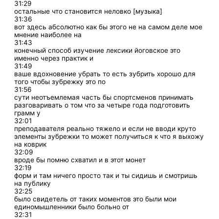
31:29
остальные что становится неловко [музыка]
31:36
вот здесь абсолютно как бы этого не на самом деле мое
мнение наиболее на
31:43
конечный способ изучение лексики йоговское это
именно через практик и
31:49
ваше вдохновение убрать то есть зубрить хорошо для
того чтобы зубрежку это по
31:56
сути неотъемлемая часть бы спортсменов принимать
разговаривать о том что за четыре года подготовить
грамм у
32:01
преподавателя реально тяжело и если не вводи круто
элементы зубрежки то может получиться к что я выхожу
на коврик
32:09
вроде бы помню схватил и в этот монет
32:19
форм и там ничего просто так и ты сидишь и смотришь
на публику
32:25
было свидетель от таких моментов это были мои
единомышленники было больно от
32:31