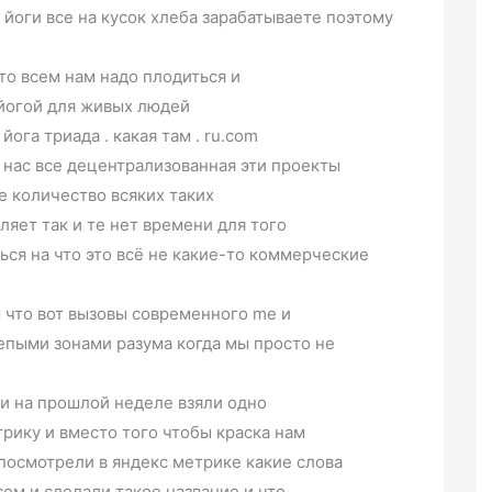
йоги все на кусок хлеба зарабатываете поэтому
то всем нам надо плодиться и
йогой для живых людей
ога триада . какая там . ru.com
у нас все децентрализованная эти проекты
е количество всяких таких
ляет так и те нет времени для того
ься на что это всё не какие-то коммерческие
м что вот вызовы современного me и
лепыми зонами разума когда мы просто не
ли на прошлой неделе взяли одно
рику и вместо того чтобы краска нам
посмотрели в яндекс метрике какие слова
ом и сделали такое название и что