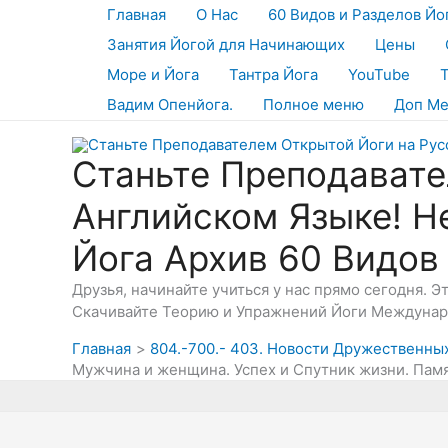
Перейти
Главная
О Нас
60 Видов и Разделов Йо
к
Занятия Йогой для Начинающих
Цены
содержимому
Море и Йога
Тантра Йога
YouTube
Вадим Опенйога.
Полное меню
Доп М
Станьте Преподавате
Английском Языке! Н
Йога Архив 60 Видов
Друзья, начинайте учиться у нас прямо сегодня. 
Скачивайте Теорию и Упражнений Йоги Междунаро
Главная
804.-700.- 403. Новости Дружественны
Мужчина и женщина. Успех и Спутник жизни. Пам