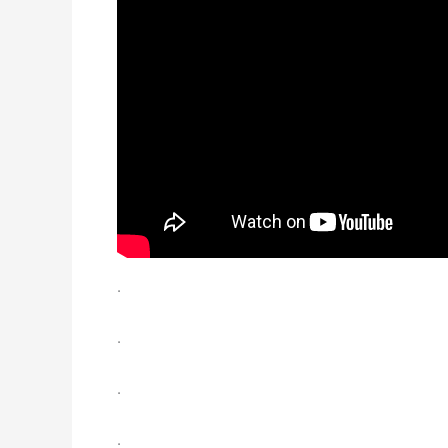
.
.
.
.