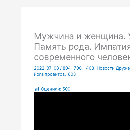
Мужчина и женщина. У
Память рода. Импати
современного человек
2022-07-08
/
804.-700.- 403. Новости Дру
йога проектов.-603
Оценили:
500