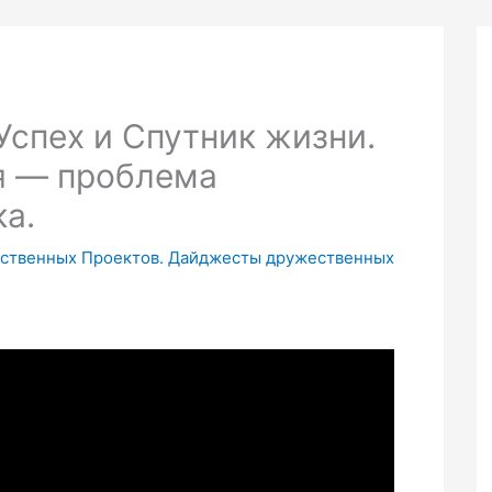
спех и Спутник жизни.
я — проблема
а.
жественных Проектов. Дайджесты дружественных