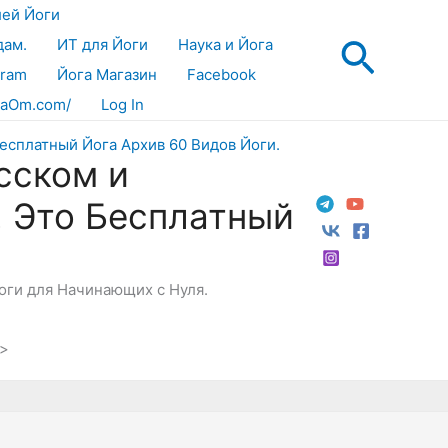
лей Йоги
Поис
дам.
ИТ для Йоги
Наука и Йога
gram
Йога Магазин
Facebook
aOm.com/
Log In
сском и
! Это Бесплатный
Йоги для Начинающих с Нуля.