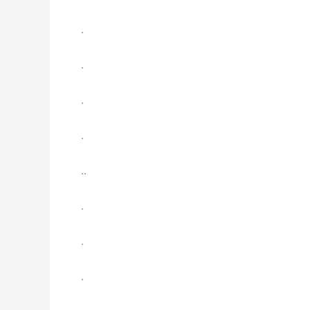
.
.
.
.
..
.
.
.