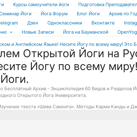
ги
Курсы самоучители йоги
Подготовка Преподавате
Семинар Йоги
Йога Форум
Блог Йоги
Архив по Го
Telegram
Дзен
Одноклассники
Вконтакте
Insta
еню
Новые Записи
Йога на Бауманской
OpenYog
лем Открытой Йоги на Ру
есите Йогу по всему миру
 Йоги.
Это Бесплатный Архив - Энциклопедия 60 Видов и Разделов 
дного Открытого Йога Университета.
Изучение текста «Шива Самхита». Методы Карма Канды и Дж