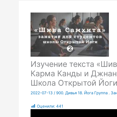
Изучение текста «Ши
Карма Канды и Джнана
Школа Открытой Йог
2022-07-13
/
900. Дивья 18. Йога Группа . За
Оценили:
441