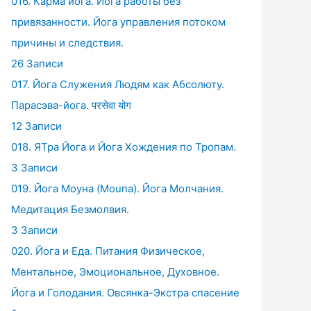
016. Карма йога. Йога работы без
привязанности. Йога управления потоком
причины и следствия.
26 Записи
017. Йога Служения Людям как Абсолюту.
Парасэва-йога. परसेवा योग
12 Записи
018. ЯТра Йога и Йога Хождения по Тропам.
3 Записи
019. Йога Моуна (Mouna). Йога Молчания.
Медитация Безмолвия.
3 Записи
020. Йога и Еда. Питания Физическое,
Ментальное, Эмоциональное, Духовное.
Йога и Голодания. Овсянка-Экстра спасение