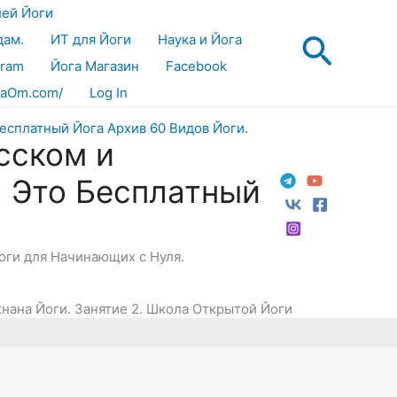
лей Йоги
Поис
дам.
ИТ для Йоги
Наука и Йога
gram
Йога Магазин
Facebook
aOm.com/
Log In
сском и
! Это Бесплатный
Йоги для Начинающих с Нуля.
нана Йоги. Занятие 2. Школа Открытой Йоги