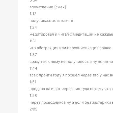
0:54
впечатление [смех]
1:12
получилась хоть как-то
1:24
медитировал и читал с медитации не каждый
1:31
что абстракция или персонификация пошла
1:37
сразу так к нему не получилось а ну понятн
1:44
всех пройти году я прошёл через это у нас 
1:51
предков да и вот через них туда потому что т
1:58
через проводников ну а если без эзотерики 
2:05