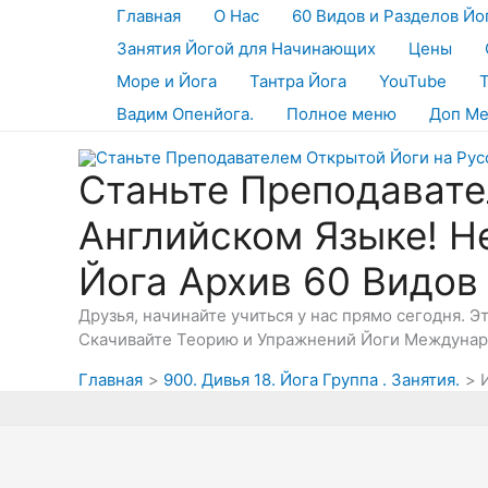
Перейти
Главная
О Нас
60 Видов и Разделов Йо
к
Занятия Йогой для Начинающих
Цены
содержимому
Море и Йога
Тантра Йога
YouTube
Вадим Опенйога.
Полное меню
Доп М
Станьте Преподавате
Английском Языке! Н
Йога Архив 60 Видов
Друзья, начинайте учиться у нас прямо сегодня. 
Скачивайте Теорию и Упражнений Йоги Междунаро
Главная
900. Дивья 18. Йога Группа . Занятия.