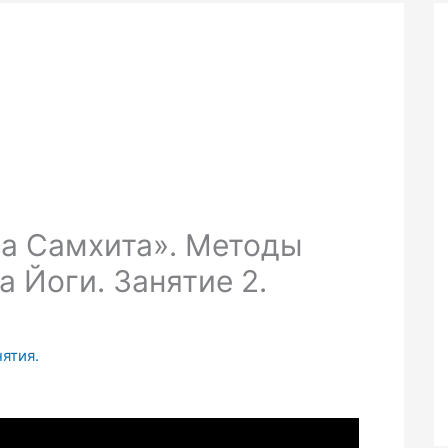
ва Самхита». Методы
 Йоги. Занятие 2.
и
нятия.