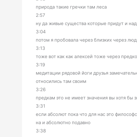
природа такие гречки там леса
2:57
ну да живые существа которые придут и над
3:04
потом я пробовала через близких через люд
3:13
тоже вот как как алексей тоже через предк
3:19
медитации рядовой йоги друзья замечательн
относились там своим
3:26
предкам это не имеет значения вы хотя бы з
3:31
если абсолют пока что для нас это философ
на и абсолютно подавно
3:38