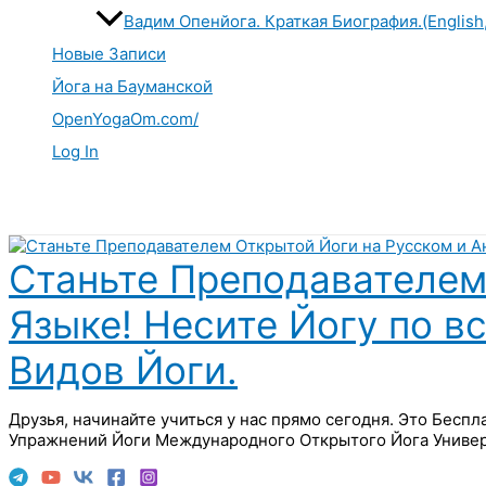
Вадим Опенйога. Краткая Биография.(English
Новые Записи
Йога на Бауманской
OpenYogaOm.com/
Log In
Поиск
Станьте Преподавателем
Языке! Несите Йогу по в
Видов Йоги.
Друзья, начинайте учиться у нас прямо сегодня. Это Бесп
Упражнений Йоги Международного Открытого Йога Универ