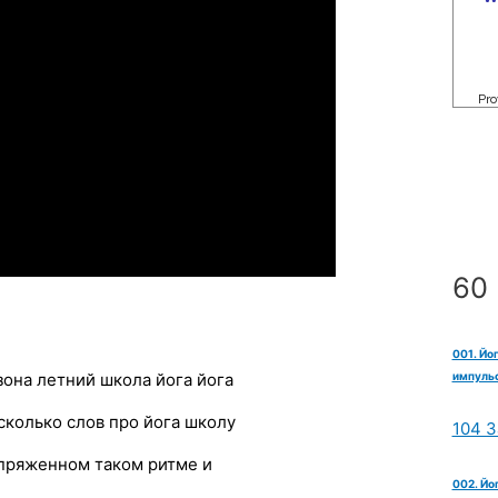
60 
001. Йо
импульс
езона летний школа йога йога
сколько слов про йога школу
104 З
напряженном таком ритме и
002. Йо