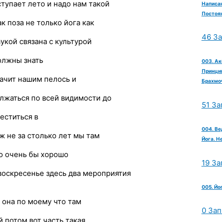
ступает лето и надо нам такой
Написан
Постоян
к поза не только йога как
46 З
укой связана с культурой
олжны знать
003. Ак
Принцип
начит нашим пелось и
Брахмо
олжаться по всей видимости до
51 За
еститься в
004. Ве
 не за столько лет мы там
Йога. Н
но очень бы хорошо
19 За
воскресенье здесь два мероприятия
005. Йо
т она по моему что там
0 Зап
й потом вот часть такая