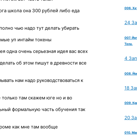
006. Ха
ога школа она 300 рублей либо еда
24 З
полно чью надо тут делать убирать
007. Йо
самые уп интайм токены
Тела.
я одна очень серьезная идея вас всех
4 За
делать об этом пишут в древности все
008. Йо
ывать нам надо руководствоваться к
18 За
 только там скажем юге но и во
009. Кр
ьный формальную часть обучения так
20 З
роме как мне там вообще
010. Ма