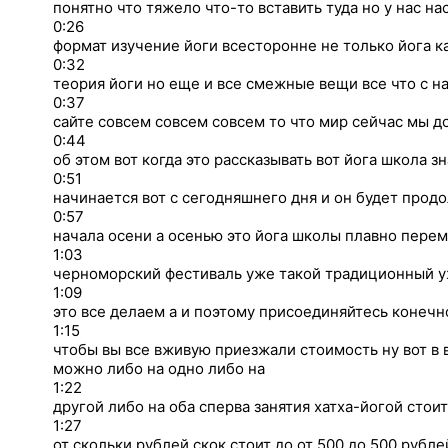
понятно что тяжело что-то вставить туда но у нас на
0:26
формат изучение йоги всесторонне не только йога ка
0:32
теория йоги но еще и все смежные вещи все что с на
0:37
сайте совсем совсем совсем то что мир сейчас мы д
0:44
об этом вот когда это рассказывать вот йога школа з
0:51
начинается вот с сегодняшнего дня и он будет прод
0:57
начала осени а осенью это йога школы плавно перем
1:03
черноморский фестиваль уже такой традиционный уж
1:09
это все делаем а и поэтому присоединяйтесь конеч
1:15
чтобы вы все вживую приезжали стоимость ну вот в 
можно либо на одно либо на
1:22
другой либо на оба сперва занятия хатха-йогой стои
1:27
от скольки рублей скок стоит до от 500 до 500 рубле