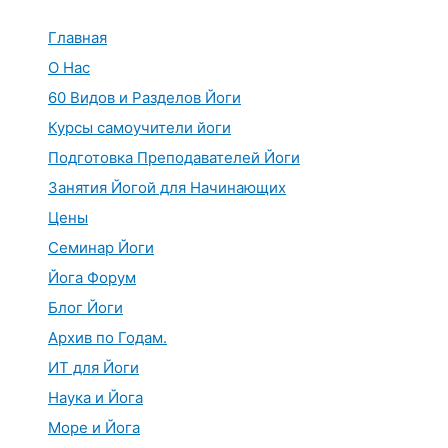
Перейти
к
Главная
содержимому
О Нас
60 Видов и Разделов Йоги
Курсы самоучители йоги
Подготовка Преподавателей Йоги
Занятия Йогой для Начинающих
Цены
Семинар Йоги
Йога Форум
Блог Йоги
Архив по Годам.
ИТ для Йоги
Наука и Йога
Море и Йога