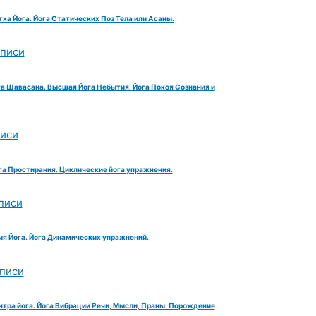
тха Йога. Йога Статических Поз Тела или Асаны.
аписи
га Шавасана. Высшая Йога Небытия. Йога Покоя Сознания и
писи
га Простирания. Циклические йога упражнения.
писи
ия Йога. Йога Динамических упражнений.
аписи
нтра йога. Йога Вибрации Речи, Мысли, Праны. Порождение