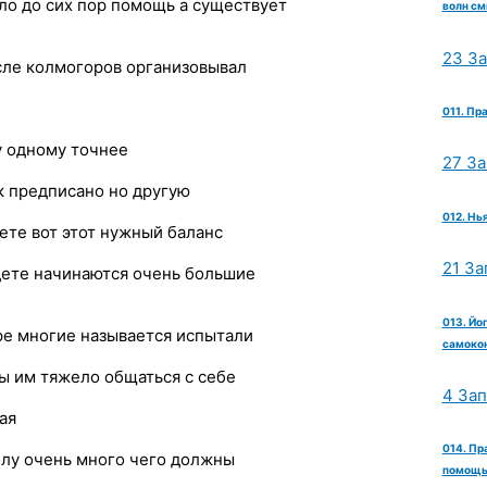
ло до сих пор помощь а существует
волн см
23 З
исле колмогоров организовывал
011. Пр
у одному точнее
27 З
к предписано но другую
012. Нь
ете вот этот нужный баланс
21 За
йдете начинаются очень большие
013. Йо
уре многие называется испытали
самокон
ы им тяжело общаться с себе
4 За
ая
014. Пр
олу очень много чего должны
помощь 