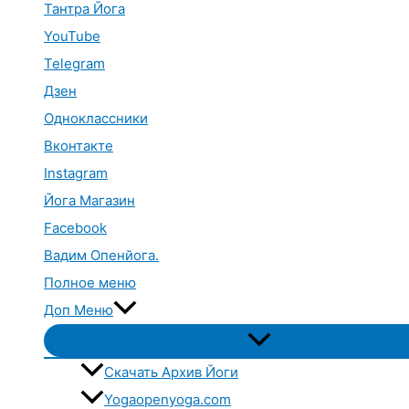
Тантра Йога
YouTube
Telegram
Дзен
Одноклассники
Вконтакте
Instagram
Йога Магазин
Facebook
Вадим Опенйога.
Полное меню
Доп Меню
Переключатель
меню
Скачать Архив Йоги
Yogaopenyoga.com