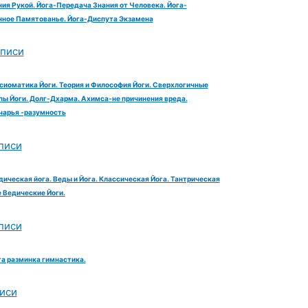
ия Рукой. Йога-Передача Знания от Человека. Йога-
ное Памятованье. Йога-Диспута Экзамена
аписи
сиоматика Йоги. Теория и Философия Йоги. Сверхлогичные
ы Йоги. Долг-Дхарма. Ахимса-не причинения вреда.
чарья -разумность
писи
дическая йога. Веды и Йога. Классическая Йога. Тантрическая
е Ведические Йоги.
писи
га разминка гимнастика.
иси