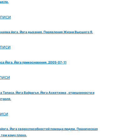
ысла.
аписи
анаяма йога. Йога дыхания. Проявления Жизни Высшего Я.
аписи
яса Йога. Йога прикосновения. 2005-07-11
писи
га Тапаса. Йога Вайрагья. Йога Аскетизма , отрешонности и
троля.
писи
айога. Йога сверхспособностей помощи людям. Праническая
тем кому плохо.