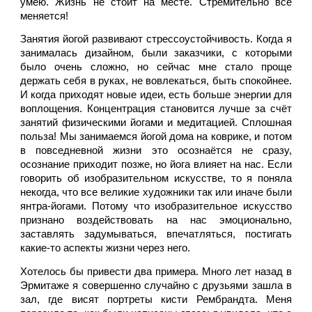
умею. Жизнь не стоит на месте. Стремительно всё 
меняется! 
Занятия йогой развивают стрессоустойчивость. Когда я 
занималась дизайном, были заказчики, с которыми 
было очень сложно, но сейчас мне стало проще 
держать себя в руках, не вовлекаться, быть спокойнее. 
И когда приходят новые идеи, есть больше энергии для 
воплощения. Концентрация становится лучше за счёт 
занятий физическими йогами и медитацией. Сплошная 
польза! Мы занимаемся йогой дома на коврике, и потом 
в повседневной жизни это осознаётся не сразу, 
осознание приходит позже, но йога влияет на нас. Если 
говорить об изобразительном искусстве, то я поняла 
некогда, что все великие художники так или иначе были 
янтра-йогами. Потому что изобразительное искусство 
признано воздействовать на нас эмоционально, 
заставлять задумываться, впечатляться, постигать 
какие-то аспекты жизни через него. 
Хотелось бы привести два примера. Много лет назад в 
Эрмитаже я совершенно случайно с друзьями зашла в 
зал, где висят портреты кисти Рембрандта. Меня 