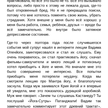
практиковала, но всё это было не то. Всё это вызывало 
вопросы, либо просто к этому не лежала душа, где-то 
был откровенный бред. Но я не прекращала поиски, 
потому что мне хотелось поменять свою жизнь, убрать 
страдания. Хотя внешне у меня было всё хорошо: у 
меня была работа, семья, ребёнок, друзья — вроде бы 
всё замечательно. Но внутри было затяжное 
депрессивное состояние. 
Где-то через полтора года после случившегося 
события мой супруг нашёл в интернете лекции Вадима 
Опенйоги, заинтересовался и стал их слушать. Ему 
очень понравилось, он стал практиковать йогу, скачал 
фильмы-самоучители и много лекций и потихоньку 
хотел приобщить к йоге и меня. Но вначале мне это 
было совершенно не интересно. Все попытки 
приобщить меня потерпели неудачу. Когда мы 
смотрели лекцию про Мантра йогу, я благополучно 
заснула. Когда муж занимался Крия йогой и я впервые 
её увидела, мне это показалось дурацкой аэробикой. 
Муж мне говорил: 
Зачем ты слушаешь Кастанеду? Ты 
«
послушай 
Йога-Сутры
 Патанджали! Вадим так 
«
»
замечательно комментирует этот древний трактат
. 
»