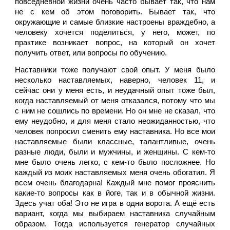
повседневной жизни очень часто бывает так, что нам 
не с кем об этом поговорить. Бывает так, что 
окружающие и самые близкие настроены враждебно, а 
человеку хочется поделиться, у него, может, по 
практике возникает вопрос, на который он хочет 
получить ответ, или вопросы по обучению. 
Наставники тоже получают свой опыт. У меня было 
несколько наставляемых, наверно, человек 11, и 
сейчас они у меня есть, и неудачный опыт тоже был, 
когда наставляемый от меня отказался, потому что мы 
с ним не сошлись по времени. Но он мне не сказал, что 
ему неудобно, и для меня стало неожиданностью, что 
человек попросил сменить ему наставника. Но все мои 
наставляемые были классные, талантливые, очень 
разные люди, были и мужчины, и женщины. С кем-то 
мне было очень легко, с кем-то было посложнее. Но 
каждый из моих наставляемых меня очень обогатил. Я 
всем очень благодарна! Каждый мне помог прояснить 
какие-то вопросы как в йоге, так и в обычной жизни. 
Здесь учат оба! Это не игра в одни ворота. А ещё есть 
вариант, когда мы выбираем наставника случайным 
образом. Тогда используется генератор случайных 