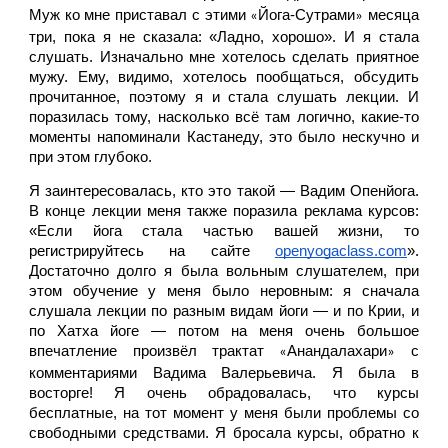
Муж ко мне приставал с этими 
Йога-Сутрами
 месяца 
«
»
три, пока я не сказала: «Ладно, хорошо». И я стала 
слушать. Изначально мне хотелось сделать приятное 
мужу. Ему, видимо, хотелось пообщаться, обсудить 
прочитанное, поэтому я и стала слушать лекции. И 
поразилась тому, насколько всё там логично, какие-то 
моменты напоминали Кастанеду, это было нескучно и 
при этом глубоко. 
Я заинтересовалась, кто это такой — Вадим Опенйога. 
В конце лекции меня также поразила реклама курсов: 
«Если йога стала частью вашей жизни, то 
регистрируйтесь на сайте 
openyogaclass.com
». 
Достаточно долго я была вольным слушателем, при 
этом обучение у меня было неровным: я сначала 
слушала лекции по разным видам йоги — и по Крии, и 
по Хатха йоге — потом на меня очень большое 
впечатление произвёл трактат 
Анандалахари
 с 
«
»
комментариями Вадима Валерьевича. Я была в 
восторге! Я очень обрадовалась, что курсы 
бесплатные, на тот момент у меня были проблемы со 
свободными средствами. Я бросала курсы, обратно к 