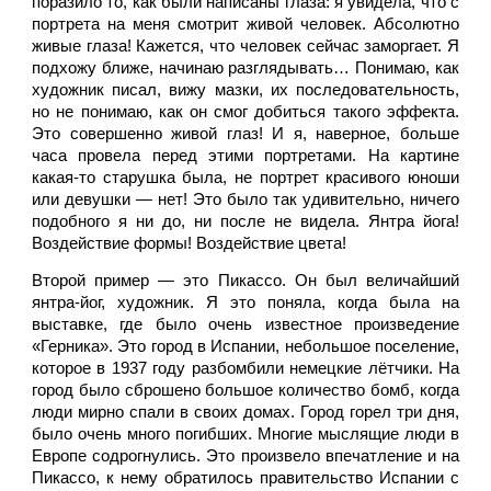
поразило то, как были написаны глаза: я увидела, что с 
портрета на меня смотрит живой человек. Абсолютно 
живые глаза! Кажется, что человек сейчас заморгает. Я 
подхожу ближе, начинаю разглядывать… Понимаю, как 
художник писал, вижу мазки, их последовательность, 
но не понимаю, как он смог добиться такого эффекта. 
Это совершенно живой глаз! И я, наверное, больше 
часа провела перед этими портретами. На картине 
какая-то старушка была, не портрет красивого юноши 
или девушки — нет! Это было так удивительно, ничего 
подобного я ни до, ни после не видела. Янтра йога! 
Воздействие формы! Воздействие цвета!
Второй пример — это Пикассо. Он был величайший 
янтра-йог, художник. Я это поняла, когда была на 
выставке, где было очень известное произведение 
«Герника». Это город в Испании, небольшое поселение, 
которое в 1937 году разбомбили немецкие лётчики. На 
город было сброшено большое количество бомб, когда 
люди мирно спали в своих домах. Город горел три дня, 
было очень много погибших. Многие мыслящие люди в 
Европе содрогнулись. Это произвело впечатление и на 
Пикассо, к нему обратилось правительство Испании с 