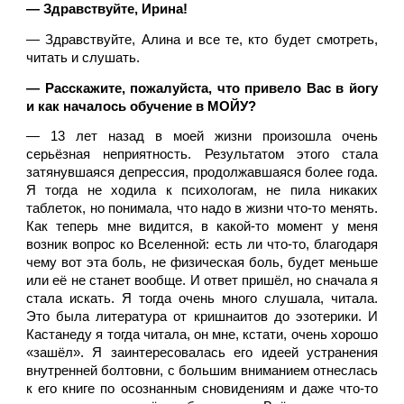
— Здравствуйте, Ирина! 
— Здравствуйте, Алина и все те, кто будет смотреть, 
читать и слушать.
— Расскажите, пожалуйста, что привело Вас в йогу 
и как началось обучение в МОЙУ? 
— 13 лет назад в моей жизни произошла очень 
серьёзная неприятность. Результатом этого стала 
затянувшаяся депрессия, продолжавшаяся более года. 
Я тогда не ходила к психологам, не пила никаких 
таблеток, но понимала, что надо в жизни что-то менять. 
Как теперь мне видится, в какой-то момент у меня 
возник вопрос ко Вселенной: есть ли что-то, благодаря 
чему вот эта боль, не физическая боль, будет меньше 
или её не станет вообще. И ответ пришёл, но сначала я 
стала искать. Я тогда очень много слушала, читала. 
Это была литература от кришнаитов до эзотерики. И 
Кастанеду я тогда читала, он мне, кстати, очень хорошо 
«зашёл». Я заинтересовалась его идеей устранения 
внутренней болтовни, с большим вниманием отнеслась 
к его книге по осознанным сновидениям и даже что-то 