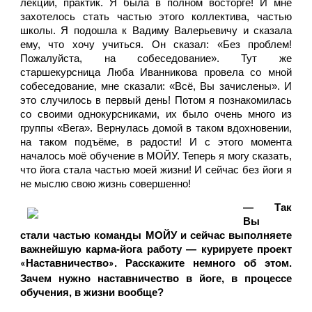
лекций, практик. Я была в полном восторге! И мне 
захотелось стать частью этого коллектива, частью 
школы. Я подошла к Вадиму Валерьевичу и сказала 
ему, что хочу учиться. Он сказал: «Без проблем! 
Пожалуйста, на собеседование». Тут же 
старшекурсница Люба Иванникова провела со мной 
собеседование, мне сказали: «Всё, Вы зачислены». И 
это случилось в первый день! Потом я познакомилась 
со своими однокурсниками, их было очень много из 
группы «Вега». Вернулась домой в таком вдохновении, 
на таком подъёме, в радости! И с этого момента 
началось моё обучение в МОЙУ. Теперь я могу сказать, 
что йога стала частью моей жизни! И сейчас без йоги я 
не мыслю свою жизнь совершенно! 
— Так 
Вы 
стали частью команды МОЙУ и сейчас выполняете 
важнейшую карма-йога работу — курируете проект 
Наставничество
. Расскажите немного об этом. 
«
»
Зачем нужно наставничество в йоге, в процессе 
обучения, в жизни вообще?