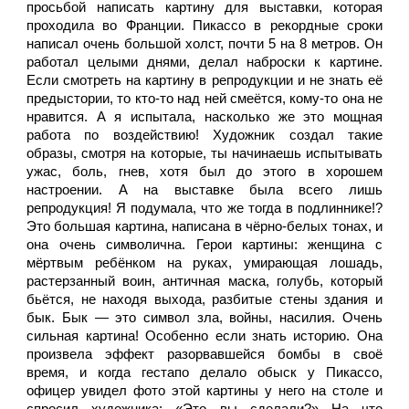
просьбой написать картину для выставки, которая 
проходила во Франции. Пикассо в рекордные сроки 
написал очень большой холст, почти 5 на 8 метров. Он 
работал целыми днями, делал наброски к картине. 
Если смотреть на картину в репродукции и не знать её 
предыстории, то кто-то над ней смеётся, кому-то она не 
нравится. А я испытала, насколько же это мощная 
работа по воздействию! Художник создал такие 
образы, смотря на которые, ты начинаешь испытывать 
ужас, боль, гнев, хотя был до этого в хорошем 
настроении. А на выставке была всего лишь 
репродукция! Я подумала, что же тогда в подлиннике!? 
Это большая картина, написана в чёрно-белых тонах, и 
она очень символична. Герои картины: женщина с 
мёртвым ребёнком на руках, умирающая лошадь, 
растерзанный воин, античная маска, голубь, который 
бьётся, не находя выхода, разбитые стены здания и 
бык. Бык — это символ зла, войны, насилия. Очень 
сильная картина! Особенно если знать историю. Она 
произвела эффект разорвавшейся бомбы в своё 
время, и когда гестапо делало обыск у Пикассо, 
офицер увидел фото этой картины у него на столе и 
спросил художника: «Это вы сделали?» На что 