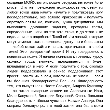
создание МОЙУ, потрясающие ресурсы, интернет йога-
курсы. Это же прекрасная возможность человеку из 
любой точки мира начать изучать и практиковать йогу 
последовательно, без всякого мракобесия и получать 
обратную связь! Да, конечно, нужна дисциплина. Мы 
выполняем домашние задания, проходим тесты, 
определённые шаги, но это того стоит, и до этого я не 
видела ничего подобного! Такой объём знаний, которые 
могут изменить жизнь человека, доступны и бесплатны 
— любой может зайти и начать практиковать в своём 
темпе! Это грандиозный проект! И эту грандиозность 
понимаешь позже. Я начала понимать к третьему курсу, 
сколько труда вложено, вкладывается и будет 
вкладываться в него. А если подумать о том, сколько 
людей поддерживало и сейчас поддерживает этот 
проект! Кого-то мы знаем, кого-то мы не знаем — всем 
им большая благодарность! Большая благодарность 
тем, кто выпустился: Насте Савитри, Андрею Куликову 
— он читал шикарные лекции по Аксиоматике Йоги, 
Миле Касумовой, Виктории Бегуновой. Очень большая 
благодарность и тёплые чувства к Натали Ананде. Она 
сыграла большую роль в моей жизни, она была моим 