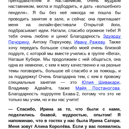
преподавателем и наставником, очень мудрым 
наставником, могла и подбодрить, и дать 
волшебного 
«
пенделя
. Я бы без неё никогда не пошла бы 
»
проводить занятия в зале, и сейчас она приглашает 
меня на онлайн-фестивали Открытой йоги, 
подбрасывает идеи. Натали, спасибо огромное тебе! Я 
Эдуарду 
тебя очень люблю и ценю! Благодарность
Печорину
,
Ивану Ражеву
.
Антону Порхунову, 
Также 
хочу передать большое спасибо моей очень близкой 
подруге, с которой мы вместе учились в группе «Вега», 
Наташе Кубере. Мы продолжаем с ней общаться, она 
одна из немногих, с кем я могу качественно и на разные 
темы поговорить, большое ей спасибо и за помощь, и 
за поддержку! Очень благодарна тем, с кем я провожу 
Юлия Шивакари
специальные занятия — это 
, 
Майя Постаногова
.
Владимир Адвайта, также 
Благодарность подгруппе Бхава-2, потому что это не 
только мы учим, но и вы нас учите! 
— Спасибо, Ирина за то, что были с нами, 
поделились бхавой, мудростью, опытом! Я 
напоминаю, что в гостях у нас была Ирина Сатори. 
Меня зовут Алина Королёва. Если у вас появились 