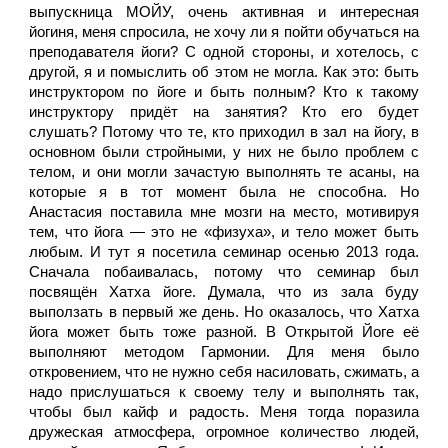
выпускница МОЙУ, очень активная и интересная 
йогиня, меня спросила, не хочу ли я пойти обучаться на 
преподавателя йоги? С одной стороны, и хотелось, с 
другой, я и помыслить об этом не могла. Как это: быть 
инструктором по йоге и быть полным? Кто к такому 
инструктору придёт на занятия? Кто его будет 
слушать? Потому что те, кто приходил в зал на йогу, в 
основном были стройными, у них не было проблем с 
телом, и они могли зачастую выполнять те асаны, на 
которые я в тот момент была не способна. Но 
Анастасия поставила мне мозги на место, мотивируя 
тем, что йога — это не «физуха», и тело может быть 
любым. И тут я посетила семинар осенью 2013 года. 
Сначала побаивалась, потому что семинар был 
посвящён Хатха йоге. Думала, что из зала буду 
выползать в первый же день. Но оказалось, что Хатха 
йога может быть тоже разной. В Открытой Йоге её 
выполняют методом Гармонии. Для меня было 
откровением, что не нужно себя насиловать, сжимать, а 
надо прислушаться к своему телу и выполнять так, 
чтобы был кайф и радость. Меня тогда поразила 
дружеская атмосфера, огромное количество людей, 