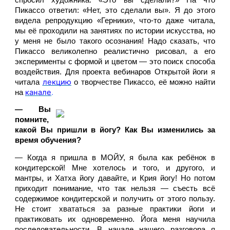
Пикассо ответил: «Нет, это сделали вы». Я до этого 
видела репродукцию «Герники», что-то даже читала, 
мы её проходили на занятиях по истории искусства, но 
у меня не было такого осознания! Надо сказать, что 
Пикассо великолепно реалистично рисовал, а его 
эксперименты с формой и цветом — это поиск способа 
воздействия. Для проекта вебинаров Открытой йоги я 
лекцию
читала 
 о творчестве Пикассо, её можно найти 
канале
. 
на 
— Вы 
помните, 
какой Вы пришли в йогу? Как Вы изменились за 
время обучения?
— Когда я пришла в МОЙУ, я была как ребёнок в 
кондитерской! Мне хотелось и того, и другого, и 
мантры, и Хатха йогу давайте, и Крия йогу! Но потом 
приходит понимание, что так нельзя — съесть всё 
содержимое кондитерской и получить от этого пользу. 
Не стоит хвататься за разные практики йоги и 
практиковать их одновременно. Йога меня научила 
последовательности. В начале нашего разговора я 