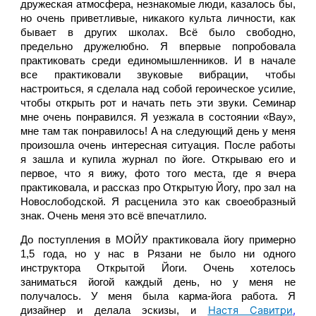
дружеская атмосфера, незнакомые люди, казалось бы, 
но очень приветливые, никакого культа личности, как 
бывает в других школах. Всё было свободно, 
предельно дружелюбно. Я впервые попробовала 
практиковать среди единомышленников. И в начале 
все практиковали звуковые вибрации, чтобы 
настроиться, я сделала над собой героическое усилие, 
чтобы открыть рот и начать петь эти звуки. Семинар 
мне очень понравился. Я уезжала в состоянии «Вау», 
мне там так понравилось! А на следующий день у меня 
произошла очень интересная ситуация. После работы 
я зашла и купила журнал по йоге. Открываю его и 
первое, что я вижу, фото того места, где я вчера 
практиковала, и рассказ про Открытую Йогу, про зал на 
Новослободской. Я расценила это как своеобразный 
знак. Очень меня это всё впечатлило. 
До поступления в МОЙУ практиковала йогу примерно 
1,5 года, но у нас в Рязани не было ни одного 
инструктора Открытой Йоги. Очень хотелось 
заниматься йогой каждый день, но у меня не 
получалось. У меня была карма-йога работа. Я 
Настя Савитри
,
дизайнер и делала эскизы, и