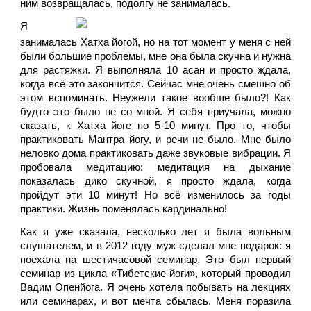
ним возвращалась, подолгу не занималась.
Я 
занималась Хатха йогой, но на тот момент у меня с ней 
были большие проблемы, мне она была скучна и нужна 
для растяжки. Я выполняла 10 асан и просто ждала, 
когда всё это закончится. Сейчас мне очень смешно об 
этом вспоминать. Неужели такое вообще было?! Как 
будто это было не со мной. Я себя приучала, можно 
сказать, к Хатха йоге по 5-10 минут. Про то, чтобы 
практиковать Мантра йогу, и речи не было. Мне было 
неловко дома практиковать даже звуковые вибрации. Я 
пробовала медитацию: медитация на дыхание 
показалась дико скучной, я просто ждала, когда 
пройдут эти 10 минут! Но всё изменилось за годы 
практики. Жизнь поменялась кардинально! 
Как я уже сказала, несколько лет я была вольным 
слушателем, и в 2012 году муж сделал мне подарок: я 
поехала на шестичасовой семинар. Это был первый 
семинар из цикла «Тибетские йоги», который проводил 
Вадим Опенйога. Я очень хотела побывать на лекциях 
или семинарах, и вот мечта сбылась. Меня поразила 