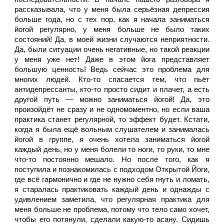
рассказывала, что у меня была серьёзная депрессия 
больше года, но с тех пор, как я начала заниматься 
йогой регулярно, у меня больше не было таких 
состояний! Да, в моей жизни случаются неприятности. 
Да, были ситуации очень негативные, но такой реакции 
у меня уже нет! Даже в этом йога представляет 
большую ценность! Ведь сейчас это проблема для 
многих людей. Кто-то спасается тем, что пьёт 
антидепрессанты, кто-то просто сидит и плачет, а есть 
другой путь — можно заниматься йогой! Да, это 
произойдёт не сразу и не одномоментно, но если ваша 
практика станет регулярной, то эффект будет. Кстати, 
когда я была ещё вольным слушателем и занималась 
йогой в группе, я очень хотела заниматься йогой 
каждый день, но у меня болели то ноги, то руки, то мне 
что-то постоянно мешало. Но после того, как я 
поступила и познакомилась с подходом Открытой Йоги, 
где всё гармонично и где не нужно себя гнуть и ломать, 
я старалась практиковать каждый день и однажды с 
удивлением заметила, что регулярная практика для 
меня больше не проблема, потому что тело само хочет, 
чтобы его потянули, сделали какую-то асану. Сидишь 