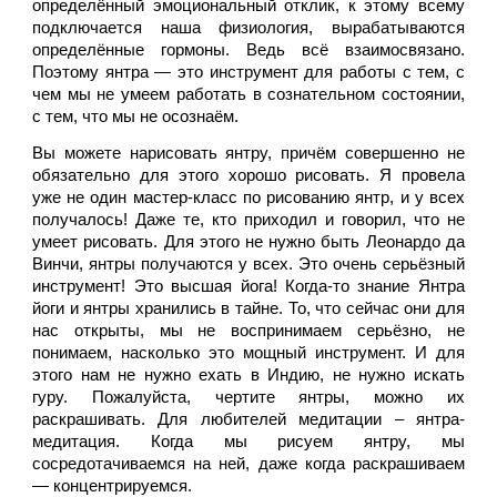
определённый эмоциональный отклик, к этому всему 
подключается наша физиология, вырабатываются 
определённые гормоны. Ведь всё взаимосвязано. 
Поэтому янтра — это инструмент для работы с тем, с 
чем мы не умеем работать в сознательном состоянии, 
с тем, что мы не осознаём.
Вы можете нарисовать янтру, причём совершенно не 
обязательно для этого хорошо рисовать. Я провела 
уже не один мастер-класс по рисованию янтр, и у всех 
получалось! Даже те, кто приходил и говорил, что не 
умеет рисовать. Для этого не нужно быть Леонардо да 
Винчи, янтры получаются у всех. Это очень серьёзный 
инструмент! Это высшая йога! Когда-то знание Янтра 
йоги и янтры хранились в тайне. То, что сейчас они для 
нас открыты, мы не воспринимаем серьёзно, не 
понимаем, насколько это мощный инструмент. И для 
этого нам не нужно ехать в Индию, не нужно искать 
гуру. Пожалуйста, чертите янтры, можно их 
раскрашивать. Для любителей медитации – янтра-
медитация. Когда мы рисуем янтру, мы 
сосредотачиваемся на ней, даже когда раскрашиваем 
— концентрируемся. 