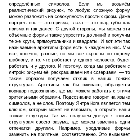
определённых символов. Если мы возьмём 
реалистический рисунок, то любую сложную форму 
можно разложить на совокупность простых форм. Даже 
портрет: нос — это призма, глаза — это шар, губы как 
призма и так далее. С другой стороны, мы можем эти 
объёмные формы также упростить до линий и получим 
те же круги, прямоугольники и квадраты. И вот эти так 
называемые архетипы форм есть в каждом из нас. Мы 
все, конечно, разные, но мы все скроены по одному 
шаблону, и то, что работает у одного человека, будет 
работать и у другого. И поэтому, когда мы работаем с 
янтрой: рисуем её, раскрашиваем или созерцаем, — то 
таким образом получаем отклик в наших тонких 
структурах. Архетипы как бы оживают, образуется 
коридор подсознания, где мы можем работать с этими 
зрительными образами. Подсознание говорит на языке 
символов, а не слов. Поэтому Янтра йога является тем 
ключом, который может не взломать, а открыть наши 
тонкие структуры. Так мы получаем доступ к тонким 
структурам своего разума, где можем заменить одни 
отпечатки другими. Например, уродливые формы 
заменить на приятные, соответственно. Это вызывает 