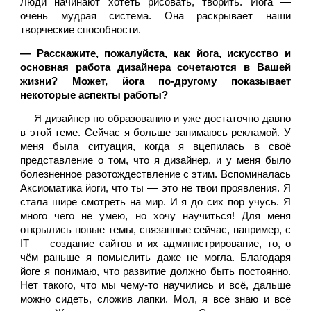
Люди начинают хотеть рисовать, творить. Йога — 
очень мудрая система. Она раскрывает наши 
творческие способности. 
— Расскажите, пожалуйста, как йога, искусство и 
основная работа дизайнера сочетаются в Вашей 
жизни? Может, йога по-другому показывает 
некоторые аспекты работы?
— Я дизайнер по образованию и уже достаточно давно 
в этой теме. Сейчас я больше занимаюсь рекламой. У 
меня была ситуация, когда я вцепилась в своё 
представление о том, что я дизайнер, и у меня было 
болезненное разотождествление с этим. Вспоминалась 
Аксиоматика йоги, что ты — это не твои проявления. Я 
стала шире смотреть на мир. И я до сих пор учусь. Я 
много чего не умею, но хочу научиться! Для меня 
открылись новые темы, связанные сейчас, например, с 
IT — создание сайтов и их администрирование, то, о 
чём раньше я помыслить даже не могла. Благодаря 
йоге я понимаю, что развитие должно быть постоянно. 
Нет такого, что мы чему-то научились и всё, дальше 
можно сидеть, сложив лапки. Мол, я всё знаю и всё 