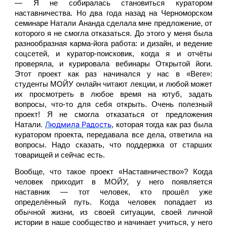
— Я не собиралась становиться куратором 
наставничества. Но два года назад на Черноморском 
семинаре Натали Ананда сделала мне предложение, от 
которого я не смогла отказаться. До этого у меня была 
разнообразная карма-йога работа: и дизайн, и ведение 
соцсетей, и куратор-поисковик, когда я и отчёты 
проверяла, и курировала вебинары Открытой йоги. 
Этот проект как раз начинался у нас в «Веге»: 
студенты МОЙУ онлайн читают лекции, и любой может 
их просмотреть в любое время на ютуб, задать 
вопросы, что-то для себя открыть. Очень полезный 
проект! Я не смогла отказаться от предложения 
юдмила Радость
Натали. 
Л
, которая тогда как раз была 
куратором проекта, передавала все дела, ответила на 
вопросы. Надо сказать, что поддержка от старших 
товарищей и сейчас есть. 
Вообще, что такое проект «Наставничество»? Когда 
человек приходит в МОЙУ, у него появляется 
наставник — тот человек, кто прошёл уже 
определённый путь. Когда человек попадает из 
обычной жизни, из своей ситуации, своей личной 
истории в наше сообщество и начинает учиться, у него 