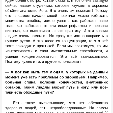
идём более быстро. Кстати сказать, я вот очень завидую 
сейчас нашим студентам, которые изучают в хорошем 
объёме анатомию йоги. Это очень им помогает! Потому 
что в самом начале своей практики можно избежать 
множества ошибок, можно узнать, как работает наше 
тело, как работают те или иные рефлексы и нервная 
система, как выстраивать свою практику. И эти знания 
людям очень помогают. Их сразу же можно направить в 
нужное русло. А что касается концентрации, то это всё 
тоже приходит с практикой. Если мы практикуем, то мы 
вытаскиваем
 и свои мыслительные способности, и 
«
»
умение концентрироваться. Это всё взаимосвязано. 
Поэтому нужно и то, и другое использовать. 
— А вот как быть тем людям, у которых на данный 
момент уже есть проблемы со здоровьем. Например, 
больная спина, болезни конечностей, внутренних 
органов. Таким людям закрыт путь в йогу, или всё-
таки есть обходные пути?
— Есть такое высказывание, что нет абсолютно 
здоровых людей, есть недообследованные. На самом 
деле, покажите мне совершенно здорового человека! У 