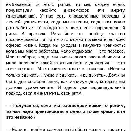
выбиваемся из этого ритма, то мы, скорее всего, 
почувствуем какой-то дискомфорт, или анриту 
(дисгармонию). У нас есть определённые периоды в 
личной цикличности, когда мы активны, когда нам нужно 
расслабиться. У каждого человека есть определённый 
ритм. В практике Рита йоги это вообще классно 
прослеживается, и потом это можно применить во всех 
сферах жизни. Когда мы уходим в какую-то крайность: 
когда мы много работаем, мало отдыхаем — это перекос. 
Или наоборот, когда мы очень долго расслабляемся и 
мало получаем какой-то активности и движения — это 
тоже перекос. Мне нравится такое выражение: 
Нельзя 
«
только вдыхать. Нужно и вдыхать, и выдыхать
. Должны 
»
быть две составляющих, как минимум две, которые мы 
должны уравновесить. И здесь уже индивидуальный 
подход, своя личная Рита, свой ритм. 
— Получается, если мы соблюдаем какой-то режим, 
то нам надо практиковать в одно и то же время, или 
это неважно?
— Если вы ведёте размеренный образ жизни, у вас есть 