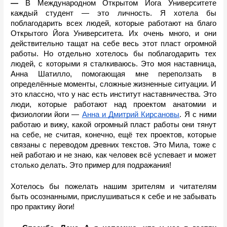
— 
В Международном Открытом Йога Университете 
каждый студент — это личность. Я хотела бы 
поблагодарить всех людей, которые работают на благо 
Открытого Йога Университета. Их очень много, и они 
действительно тащат на себе весь этот пласт огромной 
работы. Но отдельно хотелось бы поблагодарить тех 
людей, с которыми я сталкиваюсь. Это моя наставница, 
Анна Шатилло, помогающая мне переползать в 
определённые моменты, сложные жизненные ситуации. И 
это классно, что у нас есть институт наставничества. Это 
люди, которые работают над проектом анатомии и 
физиологии йоги — 
Анна и Дмитрий Кирсановы
. Я с ними 
работаю и вижу, какой огромный пласт работы они тянут 
на себе, не считая, конечно, ещё тех проектов, которые 
связаны с переводом древних текстов. Это Мила, тоже с 
ней работаю и не знаю, как человек всё успевает и может 
столько делать. Это пример для подражания!
Хотелось бы пожелать нашим зрителям и читателям 
быть осознанными, прислушиваться к себе и не забывать 
про практику йоги!