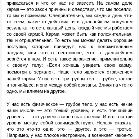
прикасаться и что от нас не зависит. На самом деле 
карма — это закон причины и следствия, что мы посеяли, 
то мы и пожинаем. Следовательно, мы каждый день что-
то сеем, какие-то действия, и в дальнейшем получаем 
результат, то есть каждый день, каждый час мы работаем 
со своей кармой. Карма может быть как положительная, 
так и отрицательная. То есть мы можем делать хорошие 
поступки, которые приведут нас к положительным 
плодам, или что-то негативное, что в дальнейшем 
вернëтся к нам. И есть такое выражение, применительно 
к своему телу: 
Если хочешь увидеть свою карму, 
«
посмотри в зеркало
. Наше тело является отражением 
»
нашей кармы. У нас есть три группы тел — грубое, тонкое 
и тончайшее, и они между собой связаны. Влияя на что-то 
одно, мы влияем на другое. 
У нас есть физическое — грубое тело, у нас есть некие 
наши мысли — это тонкий уровень, и есть тончайший 
уровень — это уровень нашего настроения. И вот эти три 
уровня между собой взаимодействуют. Нельзя сказать, 
что это что-то одно, это — другое, а это — третье. 
Например, у нас плохое настроение, и возникает какое-то 