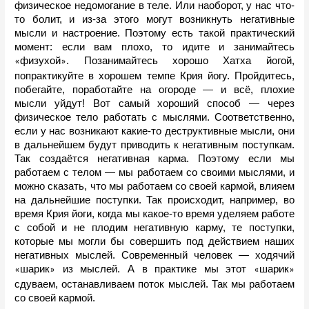
физическое недомогание в теле. Или наоборот, у нас что-
то болит, и из-за этого могут возникнуть негативные 
мысли и настроение. Поэтому есть такой практический 
момент: если вам плохо, то идите и занимайтесь 
физухой
. Позанимайтесь хорошо Хатха йогой, 
«
»
попрактикуйте в хорошем темпе Крия йогу. Пройдитесь, 
побегайте, поработайте на огороде — и всë, плохие 
мысли уйдут! Вот самый хороший способ — через 
физическое тело работать с мыслями. Соответственно, 
если у нас возникают какие-то деструктивные мысли, они 
в дальнейшем будут приводить к негативным поступкам. 
Так создаётся негативная карма. Поэтому если мы 
работаем с телом — мы работаем со своими мыслями, и 
можно сказать, что мы работаем со своей кармой, влияем 
на дальнейшие поступки. Так происходит, например, во 
время Крия йоги, когда мы какое-то время уделяем работе 
с собой и не плодим негативную карму, те поступки, 
которые мы могли бы совершить под действием наших 
негативных мыслей. Современный человек — ходячий 
шарик
 из мыслей. А в практике мы этот 
шарик
«
»
«
»
сдуваем, останавливаем поток мыслей. Так мы работаем 
со своей кармой. 