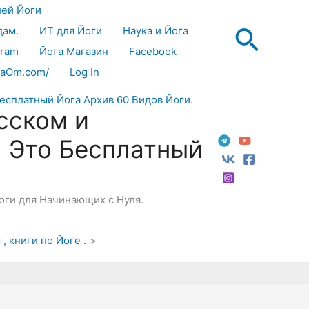
лей Йоги
Поис
дам.
ИТ для Йоги
Наука и Йога
gram
Йога Магазин
Facebook
aOm.com/
Log In
сском и
! Это Бесплатный
Йоги для Начинающих с Нуля.
, книги по Йоге .