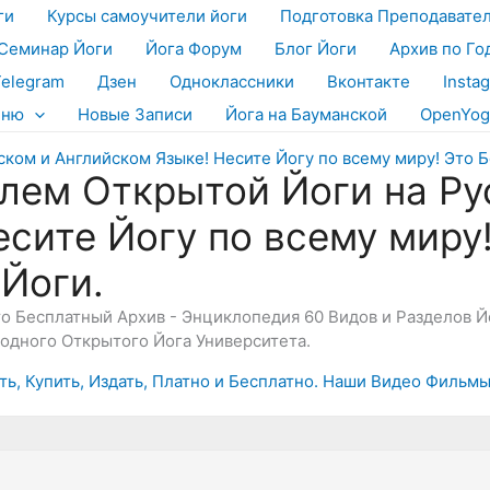
ги
Курсы самоучители йоги
Подготовка Преподавате
Семинар Йоги
Йога Форум
Блог Йоги
Архив по Го
Telegram
Дзен
Одноклассники
Вконтакте
Insta
еню
Новые Записи
Йога на Бауманской
OpenYog
лем Открытой Йоги на Ру
есите Йогу по всему миру
 Йоги.
Это Бесплатный Архив - Энциклопедия 60 Видов и Разделов 
дного Открытого Йога Университета.
ть, Купить, Издать, Платно и Бесплатно. Наши Видео Фильмы 