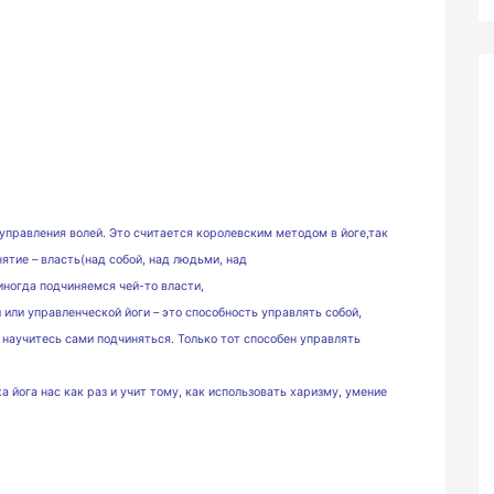
правления волей. Это считается королевским методом в йоге,так
нятие – власть(над собой, над людьми, над
 иногда
подчиняемся чей-то власти,
или управленческой йоги – это способность управлять собой,
а научитесь сами подчиняться. Только тот способен управлять
 йога нас как раз и учит тому, как использовать харизму, умение