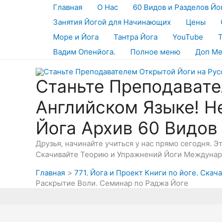
Перейти
Главная
О Нас
60 Видов и Разделов Йо
к
Занятия Йогой для Начинающих
Цены
содержимому
Море и Йога
Тантра Йога
YouTube
Вадим Опенйога.
Полное меню
Доп М
Станьте Преподавате
Английском Языке! Н
Йога Архив 60 Видов
Друзья, начинайте учиться у нас прямо сегодня. 
Скачивайте Теорию и Упражнений Йоги Междунаро
Главная
771. Йога и Проект Книги по йоге. Скача
Раскрытие Воли. Семинар по Раджа Йоге