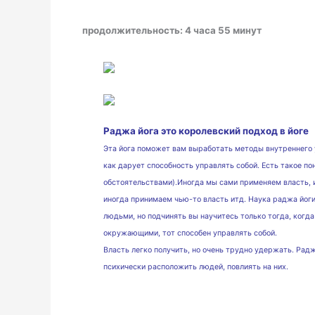
продолжительность:
4
часа 55 минут
Раджа йога это королевский подход в йоге
Эта йога поможет вам выработать методы внутреннего у
как дарует способность
управлять собой.
Есть такое по
обстоятельствами).Иногда мы сами применяем власть,
иногда принимаем чью-то власть итд. Наука раджа йоги 
людьми, но подчинять вы
научитесь только тогда, когд
окружающими, тот способен управлять собой.
Власть легко получить, но очень трудно удержать. Раджа
психически расположить
людей, повлиять на них.