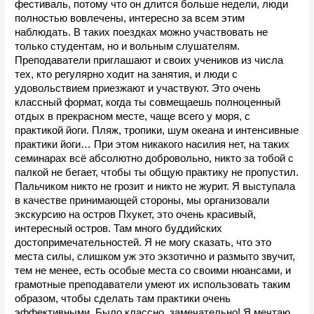
фестиваль, потому что он длится больше недели, люди 
полностью вовлечены, интересно за всем этим 
наблюдать. В таких поездках можно участвовать не 
только студентам, но и вольным слушателям. 
Преподаватели приглашают и своих учеников из числа 
тех, кто регулярно ходит на занятия, и люди с 
удовольствием приезжают и участвуют. Это очень 
классный формат, когда ты совмещаешь полноценный 
отдых в прекрасном месте, чаще всего у моря, с 
практикой йоги. Пляж, тропики, шум океана и интенсивные 
практики йоги… При этом никакого насилия нет, на таких 
семинарах всё абсолютно добровольно, никто за тобой с 
палкой не бегает, чтобы ты общую практику не пропустил. 
Пальчиком никто не грозит и никто не журит. Я выступала 
в качестве принимающей стороны, мы организовали 
экскурсию на остров Пхукет, это очень красивый, 
интересный остров. Там много буддийских 
достопримечательностей. Я не могу сказать, что это 
места силы, слишком уж это экзотично и размыто звучит, 
тем не менее, есть особые места со своими 
нюансами
, и 
грамотные преподаватели умеют их использовать таким 
образом, чтобы сделать там практики очень 
эффективными. Было классно, замечательно! Я мечтаю 