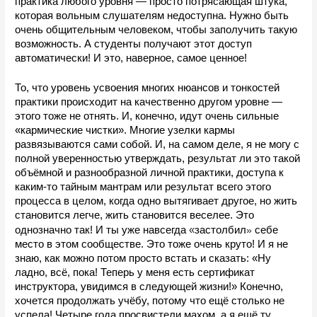
практика любого уровня — просто потрясающая штука, 
которая вольным слушателям недоступна. Нужно быть 
очень общительным человеком, чтобы заполучить такую 
возможность. А студенты получают этот доступ 
автоматически! И это, наверное, самое ценное!
То, что уровень усвоения многих нюансов и тонкостей 
практики происходит на качественно другом уровне — 
этого тоже не отнять. И, конечно, идут очень сильные 
«кармические чистки». Многие узелки кармы 
развязываются сами собой. И, на самом деле, я не могу с 
полной уверенностью утверждать, результат ли это такой 
объёмной и разнообразной личной практики, доступа к 
каким-то тайным мантрам или результат всего этого 
процесса в целом, когда одно вытягивает другое, но жить 
становится легче, жить становится веселее. Это 
«
однозначно так! И ты уже навсегда 
застолбил
»
 себе 
место в этом сообществе. Это тоже очень круто! И я не 
знаю, как можно потом просто встать и сказать: «Ну 
ладно, всё, пока! Теперь у меня есть сертификат 
инструктора, увидимся в следующей жизни!» Конечно, 
хочется продолжать учёбу, потому что ещё столько не 
успела! Четыре года просвистели махом, а я ещё ту 