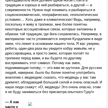
преподаватель йоги должен одной ногой стоять в 
традиции и хорошо в ней разбираться, а другой —
в 
современности. Нужно ещё понимать и разбираться в 
социоэкономических, географических, геополитических 
условиях… Хоть даже в климатических! Ведь, например, 
поскольку я живу в тропиках, мне более понятны 
некоторые ассоциативные связи, которые заложены в 
образах той традиции, где йога сохранилась. Например, в 
материалах часто упоминается энергия Кундалини в виде 
змеи, что лежит в основании нашего тела. Я вас уверяю, 
ребята, один-два раза вы увидите кобру живьём, не у 
дрессировщика, а просто змею, которая ползёт по 
тропинке перед вами, и вы будете по-другому 
воспринимать этот символ. Потому как змея, 
поднимающая голову, — это вам не шуточки. Для русских 
людей, наверное, было бы более понятно употребить 
аналогию с медведем: сказать, что медведь у вас там 
дремлет, обладающий большой силой и очень опасный. И 
наши люди скажут: «О, медведь! Это очень опасно, этим 
я не буду заниматься без присмотра опытного Гуру!» 
— А как 
часто у 