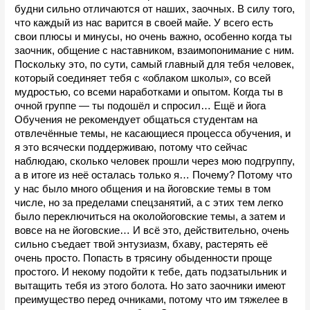
будни сильно отличаются от наших, заочных. В силу того, 
что каждый из нас варится в своей майе. У всего есть 
свои плюсы и минусы, но очень важно, особенно когда ты 
заочник, общение с наставником, взаимопонимание с ним. 
Поскольку это, по сути, самый главный для тебя человек, 
который соединяет тебя с «облаком школы», со всей 
мудростью, со всеми наработками и опытом. Когда ты в 
очной группе — ты подошёл и спросил… Ещё и йога 
Обучения не рекомендует общаться студентам на 
отвлечённые темы, не касающиеся процесса обучения, и 
я это всячески поддерживаю, потому что сейчас 
наблюдаю, сколько человек прошли через мою подгруппу, 
а в итоге из неё осталась только я… Почему? Потому что 
у нас было много общения и на йоговские темы в том 
числе, но за пределами спецзанятий, а с этих тем легко 
было переключиться на околойоговские темы, а затем и 
вовсе на не йоговские… И всё это, действительно, очень 
сильно съедает твой энтузиазм, бхаву, растерять её 
очень просто. Попасть в трясину обыденности проще 
простого. И некому подойти к тебе, дать подзатыльник и 
вытащить тебя из этого болота. Но зато заочники имеют 
преимущество перед очниками, потому что им тяжелее в 