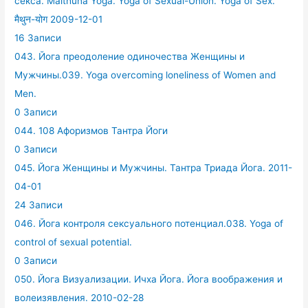
секса. Maithuna Yoga. Yoga of Sexual-Union. Yoga of Sex.
मैथुन-योग 2009-12-01
16 Записи
043. Йога преодоление одиночества Женщины и
Мужчины.039. Yoga overcoming loneliness of Women and
Men.
0 Записи
044. 108 Афоризмов Тантра Йоги
0 Записи
045. Йога Женщины и Мужчины. Тантра Триада Йога. 2011-
04-01
24 Записи
046. Йога контроля сексуального потенциал.038. Yoga of
control of sexual potential.
0 Записи
050. Йога Визуализации. Ичха Йога. Йога воображения и
волеизявления. 2010-02-28