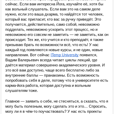
сейчас. Если вам интересна Йога, изучайте её, хотя бы 
как вольный слушатель. Если вам это на самом деле 
нужно, если это ваша дхарма, то найдётся тот человек, 
который вас пригласит, кто вас за ручку приведёт. Это 
получается, действительно, само собой, невозможно 
подделать, невозможно ускорить этот процесс, но и 
невозможно его совсем не заметить — не заметить, как он 
происходит. Тех же, кто учится и кто преподаёт, я также 
призываю брать по возможности всё, что есть! У нас 
каждый год появляются новые курсы, и не один, новые 
направления. Вот сейчас 
ITemp University
 появился, 
Вадим Валерьевич всегда читает циклы лекций, где 
даётся материал совершенно академического уровня. И 
это всё вам доступно, чаще всего бесплатно либо за 
внутренние баллы — пранакоины. Есть возможность 
попробовать себя в деле, потому что в университете есть 
карма-йога работа, которая доступна и вольным 
слушателям тоже. 
Главное — заявить о себе, не стесняться, а сказать, что я 
могу быть полезным, могу сделать это и это… Спросить, 
могу ли я в чём-то поучаствовать? У нас есть проекты 