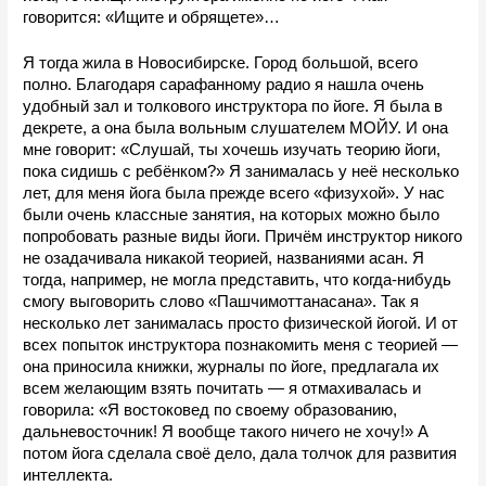
говорится: 
«
Ищите
и обрящете
»…
Я тогда жила в Новосибирске. Город большой, всего 
полно. Благодаря сарафанному радио я нашла очень 
удобный зал и толкового инструктора по йоге. Я была в 
декрете, а она была вольным слушателем МОЙУ. И она 
мне говорит: «Слушай, ты хочешь изучать теорию йоги, 
пока сидишь с ребёнком?» Я занималась у неё несколько 
лет, для меня йога была прежде всего «физухой». У нас 
были очень классные занятия, на которых можно было 
попробовать разные виды йоги. Причём инструктор никого 
не озадачивала никакой теорией, названиями асан. Я 
тогда, например, не могла представить, что когда-нибудь 
смогу выговорить слово «Пашчимоттанасана». Так я 
несколько лет занималась просто физической йогой. И от 
всех попыток инструктора познакомить меня с теорией — 
она приносила книжки, журналы по йоге, предлагала их 
всем желающим взять почитать — я отмахивалась и 
говорила: «Я востоковед по своему образованию, 
дальневосточник! Я вообще такого ничего не хочу!» А 
потом йога сделала своё дело, дала толчок для развития 
интеллекта. 