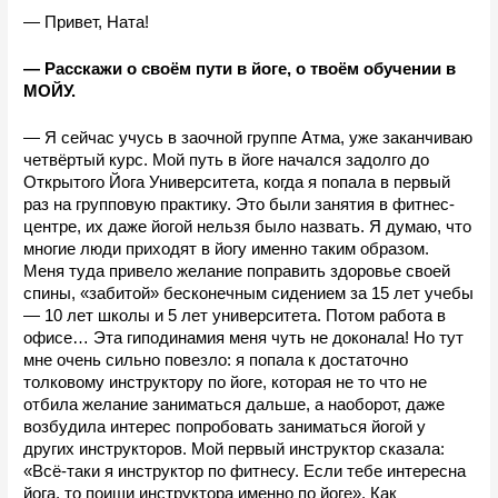
— Привет, Ната! 
— Расскажи о своём пути в йоге, о твоём обучении в 
МОЙУ.
— Я сейчас учусь в заочной группе Атма, уже заканчиваю 
четвёртый курс. Мой путь в йоге начался задолго до 
Открытого Йога Университета, когда я попала в первый 
раз на групповую практику. Это были занятия в фитнес-
центре, их даже йогой нельзя было назвать. Я думаю, что 
многие люди приходят в йогу именно таким образом. 
Меня туда привело желание поправить здоровье своей 
спины, «забитой» бесконечным сидением за 15 лет учебы 
— 10 лет школы и 5 лет университета. Потом работа в 
офисе… Эта гиподинамия меня чуть не доконала! Но тут 
мне очень сильно повезло: я попала к достаточно 
толковому инструктору по йоге, которая не то что не 
отбила желание заниматься дальше, а наоборот, даже 
возбудила интерес попробовать заниматься йогой у 
других инструкторов. Мой первый инструктор сказала: 
«Всё-таки я инструктор по фитнесу. Если тебе интересна 
йога, то поищи инструктора именно по йоге». 
Как 