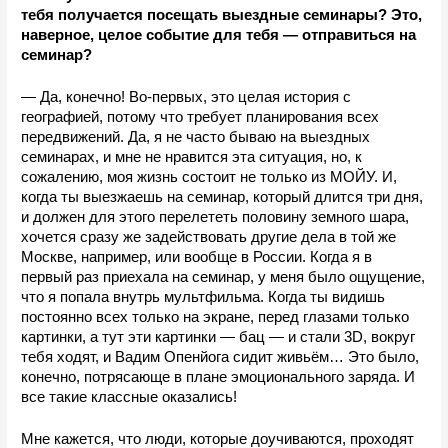
тебя получается посещать выездные семинары? Это, 
наверное, целое событие для тебя — отправиться на 
семинар?
—
Да, конечно! Во-первых, это целая история с 
географией, потому что требует планирования всех 
передвижений. Да, я не часто бываю на выездных 
семинарах, и мне не нравится эта ситуация, но, к 
сожалению, моя жизнь состоит не только из МОЙУ. И, 
когда ты выезжаешь на семинар, который длится три дня, 
и должен для этого перелететь половину земного шара, 
хочется сразу же задействовать другие дела в той же 
Москве, например, или вообще в России. Когда я в 
первый раз приехала на семинар, у меня было ощущение, 
что я попала внутрь мультфильма. Когда ты видишь 
постоянно всех только на экране, перед глазами только 
картинки, а тут эти картинки — бац — и стали 3D, вокруг 
тебя ходят, и Вадим Опенйога сидит живьём… Это было, 
конечно, потрясающе в плане эмоционального заряда. И 
все такие классные оказались! 
Мне кажется, что люди, которые доучиваются, проходят 