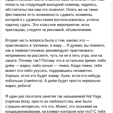
попасть на следующий выездной семинар, надеюсь, 
обстоятельства нам это позволят. Опять же на таких 
фестивалях есть возможность сдавать экзамены, 
которой я с удовольствием воспользовалась, успела 
парочку сдать. Это классное мероприятие, всех 
приглашаю, следите за рекламой, объявлениями.
Вторая часть вопроса была о том, каково это — 
практиковать в тропиках, в жару… Я думаю, вы помните, 
как в первоисточниках рекомендуют практиковать: 
непременно на рассвете, чуть ли не в пять утра, или на 
закате. Почему так? Потому что в остальное время: либо 
днём — жарко, либо ночью — темно. Когда темно, тебя 
может кто-либо укусить, подкравшись незаметно. 
Хорошо, если это будет комар. Хуже, если кто-нибудь 
побольше 
(смеётся)
. А днём будет просто нереально 
жарко, ребята! 
Я один раз посетила занятия так называемой Hot Yoga 
(горячая йога), просто из любопытства, мне было 
страшно интересно, что это. Может, это экономия на 
кондиционировании, на климат-контроле или что? С тебя 