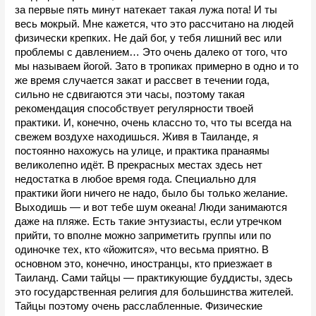
за первые пять минут натекает такая лужа пота! И ты 
весь мокрый. Мне кажется, что это рассчитано на людей 
физически крепких. Не дай бог, у тебя лишний вес или 
проблемы с давлением… Это очень далеко от того, что 
мы называем йогой. Зато в тропиках примерно в одно и то 
же время случается закат и рассвет в течении года, 
сильно не сдвигаются эти часы, поэтому такая 
рекомендация способствует регулярности твоей 
практики. И, конечно, очень классно то, что ты всегда на 
свежем воздухе находишься. Живя в Таиланде, я 
постоянно нахожусь на улице, и практика пранаямы 
великолепно идёт. В прекрасных местах здесь нет 
недостатка в любое время года. Специально для 
практики йоги ничего не надо, было бы только желание. 
Выходишь — и вот тебе шум океана! Люди занимаются 
даже на пляже. Есть такие энтузиасты, если утречком 
прийти, то вполне можно заприметить группы или по 
одиночке тех, кто «йожится», что весьма приятно. В 
основном это, конечно, иностранцы, кто приезжает в 
Таиланд. Сами тайцы — практикующие буддисты, здесь 
это государственная религия для большинства жителей. 
Тайцы поэтому очень расслабленные. Физические 