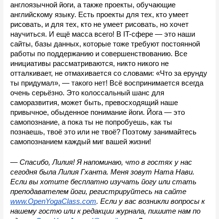
англоязычной йоги, а также проекты, обучающие 
английскому языку. Есть проекты для тех, кто умеет 
рисовать, и для тех, кто не умеет рисовать, но хочет 
научиться. И ещё масса всего! В IT-сфере — это наши 
сайты, базы данных, которые тоже требуют постоянной 
работы по поддержанию и совершенствованию. Все 
инициативы рассматриваются, никто никого не 
отталкивает, не отмахивается со словами: «Что за ерунду 
ты придумал», — такого нет! Всё воспринимается всегда 
очень серьёзно. Это колоссальный шанс для 
саморазвития, может быть, превосходящий наше 
привычное, обыденное понимание йоги. Йога — это 
самопознание, а пока ты не попробуешь, как ты 
познаешь, твоё это или не твоё? Поэтому занимайтесь 
самопознанием каждый миг вашей жизни!
— Спасибо, Лилия! Я напоминаю, что в гостях у нас 
сегодня была Лилия Гханта. Меня зовут Ната Нави. 
Если вы хотите бесплатно изучать йогу или стать 
преподавателем йоги, регистрируйтесь на сайте 
www.OpenYogaClass.com
. Если у вас возникли вопросы к 
нашему гостю или к редакции журнала, пишите нам по 