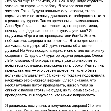
Это были ещё те времена, 2013-2014 год, когда студенты 
учились за карма-йога работу. Я эти времена ещё 
застала. Так я, будучи вольным слушателем, стала 
карма-йогом и потихоньку двигалась от наборщика текста 
к редактору курсов. Так со временем я примелькалась… 
Анна Луц была первым человеком, кто спросил меня, 
почему я ещё до сих пор не поступила учиться? Я 
подумала: «Где я и где преподаватели йоги?» Это же 
небожители, сидящие в позе лотоса! Это не для меня, я 
же мамашка в декрете! Я даже никогда об этом не 
думала! Но Анна посадила зерно, и оно стало потихоньку 
созревать. Следующий куратор отдела редакции, Олеся 
Лэйк, сказала: «Приходи, ты ведь уже столько лет во 
всём этом крутишься, погружена так глубоко! Учиться на 
преподавателя —
это совсем другое, не то, что быть 
вольным слушателем». Я, конечно, тогда не подозревала, 
насколько это окажется верным. Олеся сказала, что 
необязательно потом преподавать, никто у тебя за 
спиной с палкой стоять не будет, но ты сама захочешь 
преподавать. И я подумала, что можно попробовать.
Я решилась, поступила, и получилось здорово! Я очень 
довольна! Хотя сначала была, конечно, в шоке от того, 