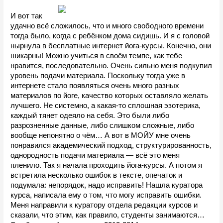
И вот так 
удачно всё сложилось, что и много свободного времени 
тогда было, когда с ребёнком дома сидишь. И я с головой 
нырнула в бесплатные интернет йога-курсы. Конечно, они 
шикарны! Можно учиться в своём темпе, как тебе 
нравится, последовательно. Очень сильно меня подкупил 
уровень подачи материала. Поскольку тогда уже в 
интернете стало появляться очень много разных 
материалов по йоге, качество которых оставляло желать 
лучшего. Не системно, а какая-то сплошная эзотерика, 
каждый тянет одеяло на себя. Это были либо 
разрозненные данные, либо слишком сложные, либо 
вообще непонятно о чём… А вот в МОЙУ мне очень 
понравился академический подход, структурированность, 
однородность подачи материала — всё это меня 
пленило. Так я начала проходить йога-курсы. А потом я 
встретила несколько ошибок в тексте, опечаток и 
подумала: непорядок, надо исправить! Нашла куратора 
курса, написала ему о том, что могу исправить ошибки. 
Меня направили к куратору отдела редакции курсов и 
сказали, что этим, как правило, студенты занимаются… 