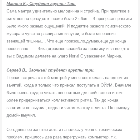
Марина К., Студент группы Три.
Сама мантра удивительно мелодична и стройна. При практике в
ритм вошла сразу,хотя позже было 2 сбоя… В процессе практики
было много разных ощущений. И поднятие разного психического
мусора и чувство распирания изнутри, и были мгновения
звенящей тишины…. Что еще произошло,думаю,еще до конца
неосознано…… Вика,огромное спасибо за практику и за все,что
вы с Вадимом делаете на благо Йоги! С уважением,Марина.
Сергей В., Заочный студент группы три.
Первая встреча с этой мантрой у меня состоялась на одном из
занятий, когда я только что приехал поступать в ОЙУМ. Вначале
было очень трудно читать непонятные для себя слова и тем
более придерживаться коллективного ритма. Так до конца
занятия и не выучил, сидел и читал мантру с листа. По приезду
домой- выучил.
Сегодняшнее занятие хоть и началось у меня с технических
проблем, пришлось два раза перегружать компьютер, т.к.