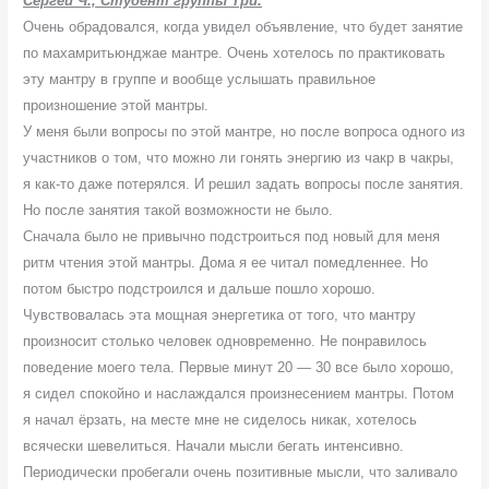
Сергей Ч., Студент группы Три.
Очень обрадовался, когда увидел объявление, что будет занятие
по махамритьюнджае мантре. Очень хотелось по практиковать
эту мантру в группе и вообще услышать правильное
произношение этой мантры.
У меня были вопросы по этой мантре, но после вопроса одного из
участников о том, что можно ли гонять энергию из чакр в чакры,
я как-то даже потерялся. И решил задать вопросы после занятия.
Но после занятия такой возможности не было.
Сначала было не привычно подстроиться под новый для меня
ритм чтения этой мантры. Дома я ее читал помедленнее. Но
потом быстро подстроился и дальше пошло хорошо.
Чувствовалась эта мощная энергетика от того, что мантру
произносит столько человек одновременно. Не понравилось
поведение моего тела. Первые минут 20 — 30 все было хорошо,
я сидел спокойно и наслаждался произнесением мантры. Потом
я начал ёрзать, на месте мне не сиделось никак, хотелось
всячески шевелиться. Начали мысли бегать интенсивно.
Периодически пробегали очень позитивные мысли, что заливало