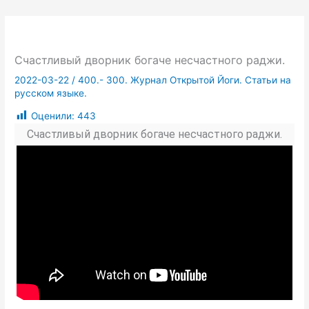
Счастливый дворник богаче несчастного раджи.
2022-03-22
/
400.- 300. Журнал Открытой Йоги. Статьи на
русском языке.
Оценили:
443
Счастливый дворник богаче несчастного раджи.