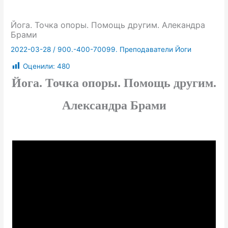
Йога. Точка опоры. Помощь другим. Алекандра
Брами
2022-03-28
/
900.-400-70099. Преподаватели Йоги
Оценили:
480
Йога. Точка опоры. Помощь другим.
Александра Брами