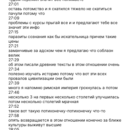
27:01
оставь потомство и я скатился тяжело не скатиться
пачули потому что
27:09
проблемы с курсы прыгай все и и предлагают тебе все
значит эти инфо
27:15
паразиты сознания как бы искательница причем такие
цены
27:21
заманчивые за адском чем я предлагаю что соблазн
велик
27:29
об этом писали древние тексты в этом отношении очень
27:34
полезно изучать историю потому что вот эти всех
провалов цивилизации они были
27:39
много я напомню римская империя грохнулась а потом
27:46
несколько 3 на первых несколько столетий улучшилась
потом несколько столетий мрачная
27:52
такое вот такую потихонечку-потихонечку что-то
27:58
опять возвращается в этом отношении конечно за ближе
культуры выживут высшие
28:05