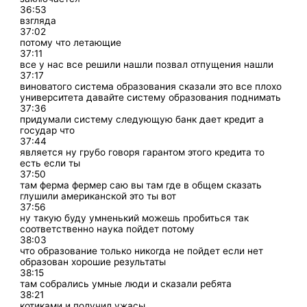
36:53
взгляда
37:02
потому что летающие
37:11
все у нас все решили нашли позвал отпущения нашли
37:17
виноватого система образования сказали это все плохо
университета давайте систему образования поднимать
37:36
придумали систему следующую банк дает кредит а
государ что
37:44
является ну грубо говоря гарантом этого кредита то
есть если ты
37:50
там ферма фермер саю вы там где в общем сказать
глушили американской это ты вот
37:56
ну такую буду умненький можешь пробиться так
соответственно наука пойдет потому
38:03
что образование только никогда не пойдет если нет
образован хорошие результаты
38:15
там собрались умные люди и сказали ребята
38:21
котиками и получил ужасы