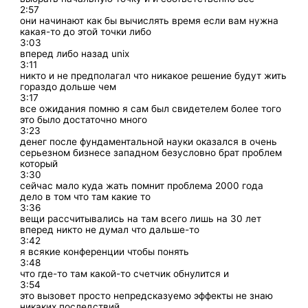
2:57
они начинают как бы вычислять время если вам нужна
какая-то до этой точки либо
3:03
вперед либо назад unix
3:11
никто и не предполагал что никакое решение будут жить
гораздо дольше чем
3:17
все ожидания помню я сам был свидетелем более того
это было достаточно много
3:23
денег после фундаментальной науки оказался в очень
серьезном бизнесе западном безусловно брат проблем
который
3:30
сейчас мало куда жать помнит проблема 2000 года
дело в том что там какие то
3:36
вещи рассчитывались на там всего лишь на 30 лет
вперед никто не думал что дальше-то
3:42
я всякие конференции чтобы понять
3:48
что где-то там какой-то счетчик обнулится и
3:54
это вызовет просто непредсказуемо эффекты не знаю
никаких последствий