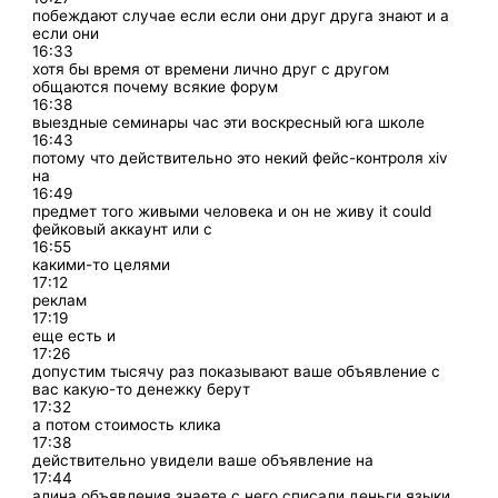
побеждают случае если если они друг друга знают и а
если они
16:33
хотя бы время от времени лично друг с другом
общаются почему всякие форум
16:38
выездные семинары час эти воскресный юга школе
16:43
потому что действительно это некий фейс-контроля xiv
на
16:49
предмет того живыми человека и он не живу it could
фейковый аккаунт или с
16:55
какими-то целями
17:12
реклам
17:19
еще есть и
17:26
допустим тысячу раз показывают ваше объявление с
вас какую-то денежку берут
17:32
а потом стоимость клика
17:38
действительно увидели ваше объявление на
17:44
алина объявления знаете с него списали деньги языки