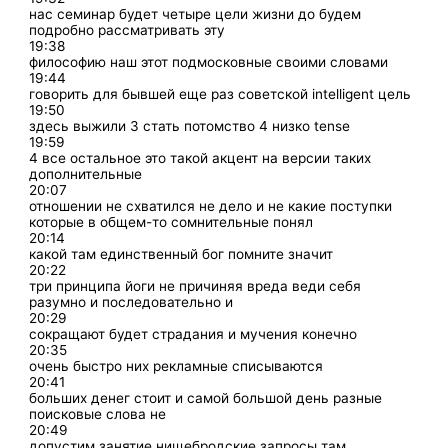
нас семинар будет четыре цели жизни до будем
подробно рассматривать эту
19:38
философию наш этот подмосковные своими словами
19:44
говорить для бывшей еще раз советской intelligent цель
19:50
здесь выжили 3 стать потомство 4 низко tense
19:59
4 все остальное это такой акцент на версии таких
дополнительные
20:07
отношении не схватился не дело и не какие поступки
которые в общем-то сомнительные понял
20:14
какой там единственный бог помните значит
20:22
три принципа йоги не причиняя вреда веди себя
разумно и последовательно и
20:29
сокращают будет страдания и мучения конечно
20:35
очень быстро них рекламные списываются
20:41
больших денег стоит и самой большой день разные
поисковые слова не
20:49
допустим занятие нищебродские запросы там