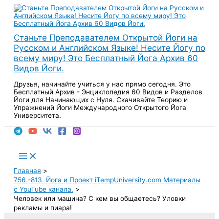
Перейти
к
содержимому
Станьте Преподавателем Открытой Йоги на
Русском и Английском Языке! Несите Йогу по
всему миру! Это Бесплатный Йога Архив 60
Видов Йоги.
Друзья, начинайте учиться у нас прямо сегодня. Это
Бесплатный Архив - Энциклопедия 60 Видов и Разделов
Йоги для Начинающих с Нуля. Скачивайте Теорию и
Упражнений Йоги Международного Открытого Йога
Университета.
Поиск
Main
Menu
Главная
756.-813. Йога и Проект iTempUniversity.com Материалы
с YouTube канала.
Человек или машина? С кем вы общаетесь? Уловки
рекламы и пиара!