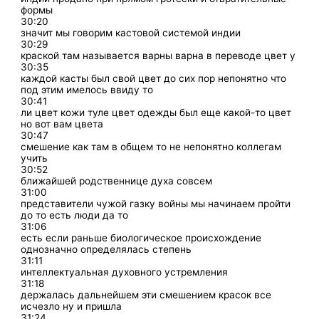
формы
30:20
значит мы говорим кастовой системой индии
30:29
краской там называется варны варна в переводе цвет у
30:35
каждой касты был свой цвет до сих пор непонятно что
под этим имелось ввиду то
30:41
ли цвет кожи туле цвет одежды был еще какой-то цвет
но вот вам цвета
30:47
смешение как там в общем то не непонятно коллегам
учить
30:52
ближайшей родственнице духа совсем
31:00
представители чужой газку войны мы начинаем пройти
до то есть люди да то
31:06
есть если раньше биологическое происхождение
однозначно определялась степень
31:11
интеллектуальная духовного устремления
31:18
держалась дальнейшем эти смешением красок все
исчезло ну и пришла
31:24