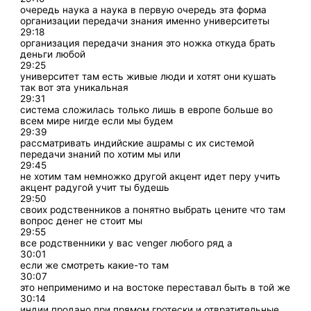
очередь наука а наука в первую очередь эта форма
организации передачи знания именно университеты
29:18
организация передачи знания это ножка откуда брать
деньги любой
29:25
университет там есть живые люди и хотят они кушать
так вот эта уникальная
29:31
система сложилась только лишь в европе больше во
всем мире нигде если мы будем
29:39
рассматривать индийские ашрамы с их системой
передачи знаний по хотим мы или
29:45
не хотим там немножко другой акцент идет перу учить
акцент радугой учит ты будешь
29:50
своих родственников а понятно выбрать цените что там
вопрос денег не стоит мы
29:55
все родственники у вас venger любого ряд а
30:01
если же смотреть какие-то там
30:07
это неприменимо и на востоке переставал быть в той же
30:14
индии продано при прямом гротески и отвратительные