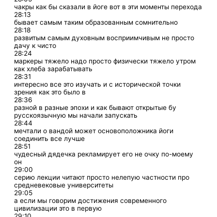
чакры как бы сказали в йоге вот в эти моменты перехода
28:13
бывает самым таким образованным сомнительно
28:18
развитым самым духовным восприимчивым не просто
дачу к чисто
28:24
маркеры тяжело надо просто физически тяжело утром
как хлеба зарабатывать
28:31
интересно все это изучать и с исторической точки
зрения как это было в
28:36
разной в разные эпохи и как бывают открытые бу
русскоязычную мы начали запускать
28:44
мечтали о вандой может основоположника йоги
соединить все лучше
28:51
чудесный дядечка рекламирует его не очку по-моему
он
29:00
серию лекции читают просто нелепую частности про
средневековые университеты
29:05
а если мы говорим достижения современного
цивилизации это в первую
29:10