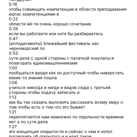
0:16
чтобы совмещать компетенции в области преподавания
юргис компетенциями в
0:22
области ай-ти очень хорошо сочетание
0:29
если вы работаете или хотя бы разбираетесь
0:47
[аплодисменты] ближайший фестиваль нас
черноморский по
0:53
сути дела с одной стороны с палаткой покупаться
позагорать единомышленниками
1:00
пообщаться вроде как он доступный чтобы наверстать
какие-то знания пошла
1:06
учиться никогда и нигде и видов сюда с третьей
стороны чтобы подачу записать и
1:13
как бы так сказать выложить рассказать всему миру о
том чтобы есть о том что это бывает
1:21
переплетается нам немножко по отдельности времени
нет а по сути дела
1:27
это концепция открытости и сейчас о чем я хотел
поговорить об открытого и и идет такое