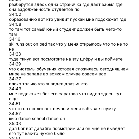
разберутся здесь одна страничка где дает забыл где
она задолженность студентов по
34:02
образованию вот кто увидит пускай мне подскажет где
34:08
то там тот самый юный студент должен быть чего-то
там
34:16
ski runs out on bed так что у меня открылось что то не то
не
34:23
туда ткнул вот посмотрите на эту цифру и вы поймете
34:29
что системы обучения которая сложилась сегодняшнем
мире на западе во всяком случае совсем все
34:37
плохо только что ж видел друзья кто
34:43
мне подскажет бог его саратова что видел здесь тут
еще
34:51
что то он всплывает вечно и меня забывает сумку
34:57
кию dance school dance он
35:03
дал бог вот давайте посмотрим или он мне не выведет
его тут как-то нужно было
35:10