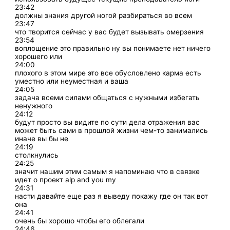
23:42
должны знания другой ногой разбираться во всем
23:47
что творится сейчас у вас будет вызывать омерзения
23:54
воплощение это правильно ну вы понимаете нет ничего
хорошего или
24:00
плохого в этом мире это все обусловлено карма есть
уместно или неуместная и ваша
24:05
задача всеми силами общаться с нужными избегать
ненужного
24:12
будут просто вы видите по сути дела отражения вас
может быть сами в прошлой жизни чем-то занимались
иначе вы бы не
24:19
столкнулись
24:25
значит нашим этим самым я напоминаю что в связке
идет о проект alp and you my
24:31
насти давайте еще раз я выведу покажу где он так вот
она
24:41
очень бы хорошо чтобы его облегали
24:46