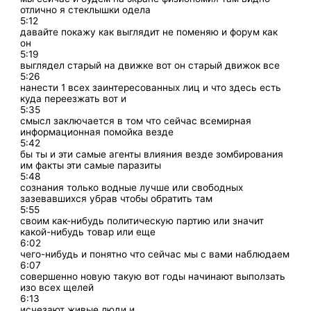
отлично я стеклышки одела
5:12
давайте покажу как выглядит не поменяю и форум как
он
5:19
выглядел старый на движке вот он старый движок все
5:26
нанести 1 всех заинтересованных лиц и что здесь есть
куда переезжать вот и
5:35
смысл заключается в том что сейчас всемирная
информационная помойка везде
5:42
бы ты и эти самые агенты влияния везде зомбирования
им факты эти самые паразиты
5:48
сознания только водные лучше или свободных
зазевавшихся убрав чтобы обратить там
5:55
своим как-нибудь политическую партию или значит
какой-нибудь товар или еще
6:02
чего-нибудь и понятно что сейчас мы с вами наблюдаем
6:07
совершенно новую такую вот годы начинают выползать
изо всех щелей
6:13
исчезают живые люди и