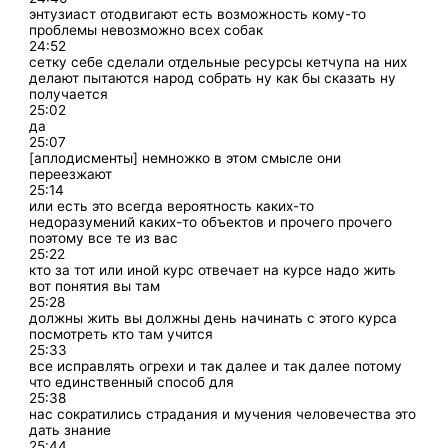
энтузиаст отодвигают есть возможность кому-то
проблемы невозможно всех собак
24:52
сетку себе сделали отдельные ресурсы кетчупа на них
делают пытаются народ собрать ну как бы сказать ну
получается
25:02
да
25:07
[аплодисменты] немножко в этом смысле они
переезжают
25:14
или есть это всегда вероятность каких-то
недоразумений каких-то объектов и прочего прочего
поэтому все те из вас
25:22
кто за тот или иной курс отвечает на курсе надо жить
вот понятия вы там
25:28
должны жить вы должны день начинать с этого курса
посмотреть кто там учится
25:33
все исправлять огрехи и так далее и так далее потому
что единственный способ для
25:38
нас сократились страдания и мучения человечества это
дать знание
25:44