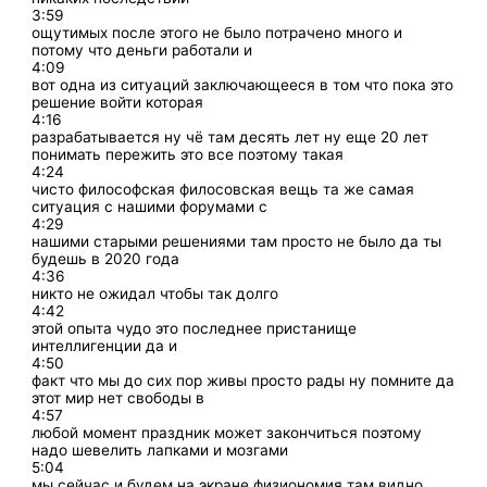
3:59
ощутимых после этого не было потрачено много и
потому что деньги работали и
4:09
вот одна из ситуаций заключающееся в том что пока это
решение войти которая
4:16
разрабатывается ну чё там десять лет ну еще 20 лет
понимать пережить это все поэтому такая
4:24
чисто философская филосовская вещь та же самая
ситуация с нашими форумами с
4:29
нашими старыми решениями там просто не было да ты
будешь в 2020 года
4:36
никто не ожидал чтобы так долго
4:42
этой опыта чудо это последнее пристанище
интеллигенции да и
4:50
факт что мы до сих пор живы просто рады ну помните да
этот мир нет свободы в
4:57
любой момент праздник может закончиться поэтому
надо шевелить лапками и мозгами
5:04
мы сейчас и будем на экране физиономия там видно