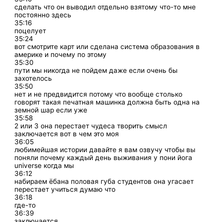
сделать что он выводил отдельно взятому что-то мне
постоянно здесь
35:16
поцелует
35:24
вот смотрите карт или сделана система образования в
америке и почему по этому
35:30
пути мы никогда не пойдем даже если очень бы
захотелось
35:50
нет и не предвидится потому что вообще столько
говорят такая печатная машинка должна быть одна на
земной шар если уже
35:58
2 или 3 она перестает чудеса творить смысл
заключается вот в чем это моя
36:05
любимейшая истории давайте я вам озвучу чтобы вы
поняли почему каждый день выживания у пони йога
universe когда мы
36:12
набираем ёбана половая губа студентов она угасает
перестает учиться думаю что
36:18
где-то
36:39
заключается