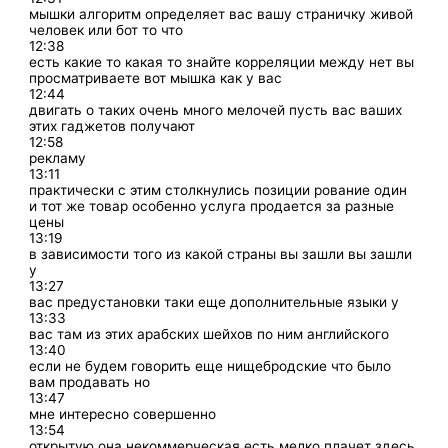
мышки алгоритм определяет вас вашу страничку живой
человек или бот то что
12:38
есть какие то какая то знайте корреляции между нет вы
просматриваете вот мышка как у вас
12:44
двигать о таких очень много мелочей пусть вас ваших
этих гаджетов получают
12:58
рекламу
13:11
практически с этим столкнулись позиции рование один
и тот же товар особенно услуга продается за разные
цены
13:19
в зависимости того из какой страны вы зашли вы зашли
у
13:27
вас предустановки таки еще дополнительные языки у
13:33
вас там из этих арабских шейхов по ним английского
13:40
если не будем говорить еще нищебродские что было
вам продавать но
13:47
мне интересно совершенно
13:54
открытую она некоммерческая есть мелко плачет здесь