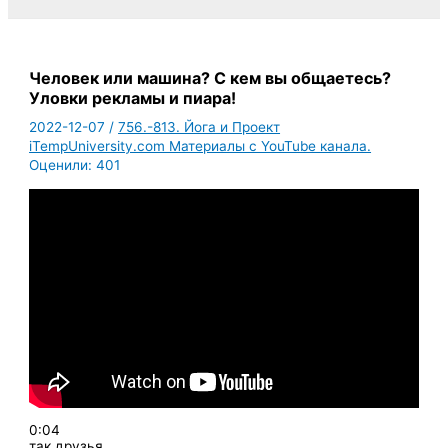
Человек или машина? С кем вы общаетесь?
Уловки рекламы и пиара!
2022-12-07
/
756.-813. Йога и Проект
iTempUniversity.com Материалы с YouTube канала.
Оценили:
401
0:04
так друзья