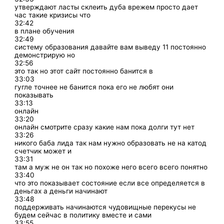
утверждают ласты склеить дуба врежем просто дает
час такие кризисы что
32:42
в плане обучения
32:49
систему образования давайте вам выведу 11 постоянно
демонстрирую но
32:56
это так но этот сайт постоянно банится в
33:03
гугле точнее не банится пока его не любят они
показывать
33:13
онлайн
33:20
онлайн смотрите сразу какие нам пока долги тут нет
33:26
никого баба лида так нам нужно образовать не на катод
счетчик может и
33:31
там а муж не он так но похоже него всего всего понятно
33:40
что это показывает состояние если все определяется в
деньгах а деньги начинают
33:48
поддерживать начинаются чудовищные перекусы не
будем сейчас в политику вместе и сами
33:55