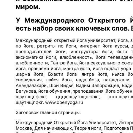
миром.
У Международного Открытого Й
есть набор своих ключевых слов. 
Международный открытый йога университет, йога, з
по йоге, ретриты по йоги, интернет йога курсы, 
преподавателей йоги, инструктора йоги, йога 
аксиоматика йоги, влюбленность, йога телевидени
влюбленности, Тантра йога, йога сексуального союза
йога, пранаяма йога, мантра йога, йога подаст yoga 
,карма йога, Бхакти йога ,янтра йога, ньяса й
сновидения, лайся йога, нада йога, патанджали
Анандалахари, Шри Видья, Вадим Запорожцев, Вадим 
Бегунова, йога обучения ,преподавания ,йога обучени
щзутнщпфюкг, цццющзутнщпфюкг, ццц.щзутнщ
щзутнщпфкг. www.openyoga.ru
Заголовок главной страницы:
Международный Открытый Йога Университет, Интерне
Москве, Для начинающих, Теория йоги, Подготовка П