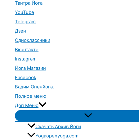
Тантра Йога
YouTube
Telegram
Дзен
Одноклассники
Вконтакте
Instagram
Йога Магазин
Facebook
Вадим Опенйога.
Полное меню
Доп Меню
Переключатель
меню
Скачать Архив Йоги
Yogaopenyoga.com