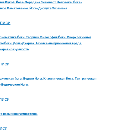
ия Рукой. Йога-Передача Знания от Человека. Йога-
ное Памятованье. Йога-Диспута Экзамена
аписи
сиоматика Йоги. Теория и Философия Йоги. Сверхлогичные
ы Йоги. Долг-Дхарма. Ахимса-не причинения вреда.
чарья -разумность
писи
дическая йога. Веды и Йога. Классическая Йога. Тантрическая
е Ведические Йоги.
писи
га разминка гимнастика.
иси