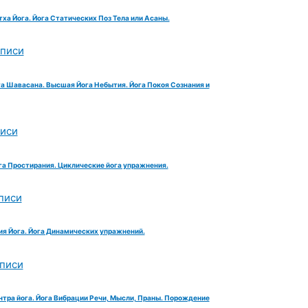
тха Йога. Йога Статических Поз Тела или Асаны.
аписи
га Шавасана. Высшая Йога Небытия. Йога Покоя Сознания и
писи
га Простирания. Циклические йога упражнения.
писи
ия Йога. Йога Динамических упражнений.
аписи
нтра йога. Йога Вибрации Речи, Мысли, Праны. Порождение