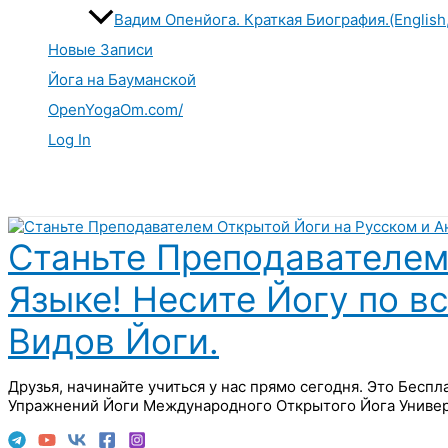
Вадим Опенйога. Краткая Биография.(English
Новые Записи
Йога на Бауманской
OpenYogaOm.com/
Log In
Поиск
Станьте Преподавателем
Языке! Несите Йогу по в
Видов Йоги.
Друзья, начинайте учиться у нас прямо сегодня. Это Бесп
Упражнений Йоги Международного Открытого Йога Универ