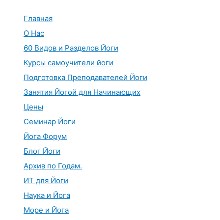
Перейти
к
Главная
содержимому
О Нас
60 Видов и Разделов Йоги
Курсы самоучители йоги
Подготовка Преподавателей Йоги
Занятия Йогой для Начинающих
Цены
Семинар Йоги
Йога Форум
Блог Йоги
Архив по Годам.
ИТ для Йоги
Наука и Йога
Море и Йога