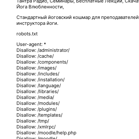
Тантра Радио, Семинары, Бесплатные Лекции, Скача
Йога Влюбленности,
Стандартный йоговский кошмар для преподавателей
инструктора йоги.
robots.txt
User-agent: *
Disallow: /administrator/
Disallow: /cache/
Disallow: /components/
Disallow: /images/
Disallow: /includes/
Disallow: /installation/
Disallow: /language/
Disallow: /libraries/
Disallow: /media/
Disallow: /modules/
Disallow: /plugins/
Disallow: /templates/
Disallow: /tmp/
Disallow: /xmlrpc/
Disallow: /moodle/help.php
Disallow: /moodle/