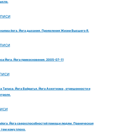
ысла.
аписи
анаяма йога. Йога дыхания. Проявления Жизни Высшего Я.
аписи
яса Йога. Йога прикосновения. 2005-07-11
писи
га Тапаса. Йога Вайрагья. Йога Аскетизма , отрешонности и
троля.
писи
айога. Йога сверхспособностей помощи людям. Праническая
тем кому плохо.