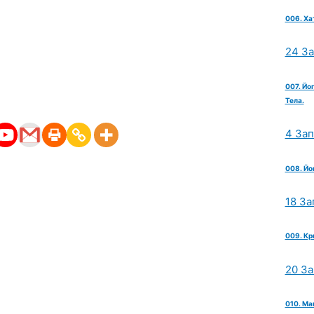
006. Ха
24 З
007. Йо
Тела.
4 За
008. Йо
18 За
009. Кр
20 З
010. Ма