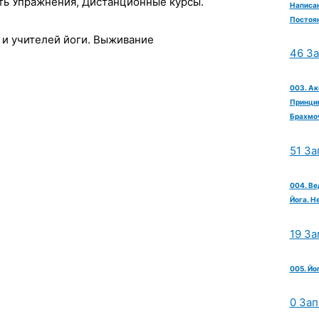
ть Упражнения, Дистанционные курсы.
Написан
Постоян
 и учителей йоги. Выживание
46 З
003. Ак
Принцип
Брахмо
51 За
004. Ве
Йога. Н
19 За
005. Йо
0 Зап