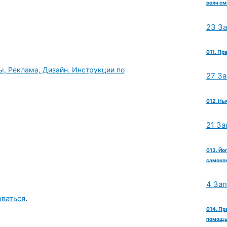
волн см
23 З
011. Пр
ы, Реклама, Дизайн. Инструкции по
27 З
012. Нь
21 За
013. Йо
самокон
4 За
оваться
.
014. Пр
помощь 