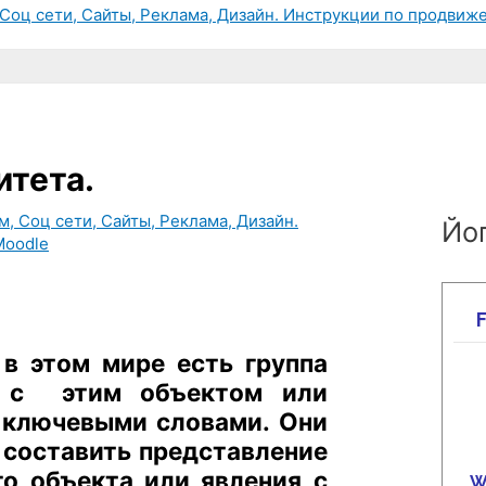
Соц сети, Сайты, Реклама, Дизайн. Инструкции по продвиже
итета.
, Соц сети, Сайты, Реклама, Дизайн.
Йог
Moodle
в этом мире есть группа
я с этим объектом или
 ключевыми словами. Они
 составить представление
о объекта или явления с