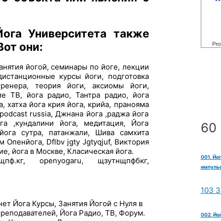
ога Университета также
Вот они:
анятия йогой, семинары по йоге, лекции
дистанционные курсы йоги, подготовка
тренера, теория йоги, аксиомы йоги,
е ТВ, йога радио, Тантра радио, йога
, хатха йога крия йога, крийа, пранояма
podcast russia, Джнана йога ,раджа йога
ога ,кундалини йога, медитация, Йога
60 
 йога сутра, патанжали, Шива самхита
Опенйога, Dflbv jgty Jgtyqjuf, Виктория
е, йога в Москве, Класическая йога.
001. Йо
пф.кг, openyogaru, щзутнщпфбкг,
импульс
103 З
т Йога Курсы, Занятия Йогой с Нуля в
реподавателей, Йога Радио, ТВ, Форум.
002. Йо