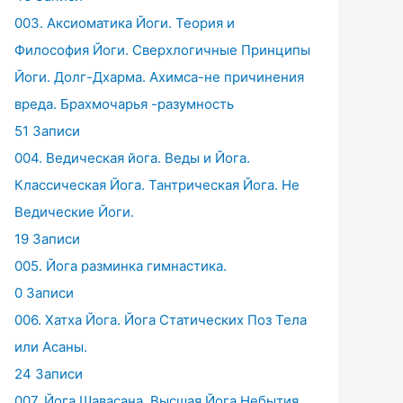
003. Аксиоматика Йоги. Теория и
Философия Йоги. Сверхлогичные Принципы
Йоги. Долг-Дхарма. Ахимса-не причинения
вреда. Брахмочарья -разумность
51 Записи
004. Ведическая йога. Веды и Йога.
Классическая Йога. Тантрическая Йога. Не
Ведические Йоги.
19 Записи
005. Йога разминка гимнастика.
0 Записи
006. Хатха Йога. Йога Статических Поз Тела
или Асаны.
24 Записи
007. Йога Шавасана. Высшая Йога Небытия.