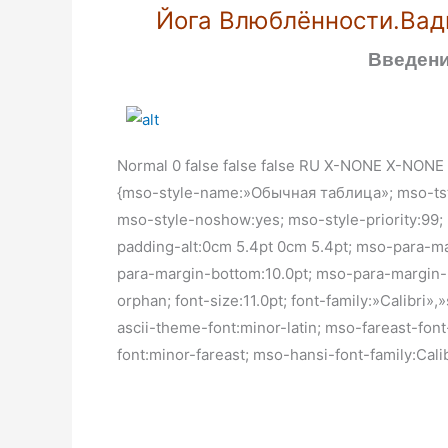
Йога Влюблённости.Вад
Введени
Normal 0 false false false RU X-NONE X-NONE /
{mso-style-name:»Обычная таблица»; mso-tsty
mso-style-noshow:yes; mso-style-priority:99;
padding-alt:0cm 5.4pt 0cm 5.4pt; mso-para-m
para-margin-bottom:10.0pt; mso-para-margin-l
orphan; font-size:11.0pt; font-family:»Calibri»,
ascii-theme-font:minor-latin; mso-fareast-fo
font:minor-fareast; mso-hansi-font-family:Cali