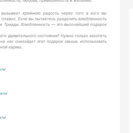
бленность, любовь, привязанность и желание.
 вызывает крайнюю радость через того в кого вы
 плавно. Если вы пытаетесь разделить влюбленность
оге Триады. Влюбленность — это высочайший подарок
ого удивительного состояния? Нужно только захотеть
на нас снизойдет этот подарок свыше, использовать
вной кармы.
.ru/
a.ru/
.ru/