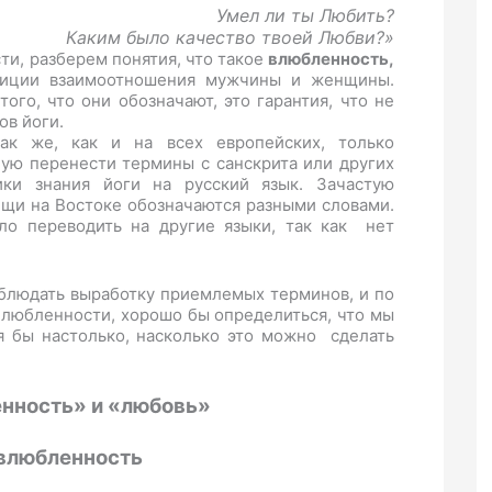
Умел ли ты Любить?
Каким было качество твоей Любви?»
и, разберем понятия, что такое
влюбленность,
зиции взаимоотношения мужчины и женщины.
го, что они обозначают, это гарантия, что не
ов йоги.
ак же, как и на всех европейских, только
пую перенести термины с санскрита или других
ики знания йоги на русский язык. Зачастую
ещи на Востоке обозначаются разными словами.
ело переводить на другие языки, так как нет
блюдать выработку приемлемых терминов, и по
Влюбленности, хорошо бы определиться, что мы
я бы настолько, насколько это можно сделать
нность» и «любовь»
 влюбленность