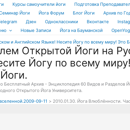
ги
Курсы самоучители йоги
Подготовка Преподавате
Семинар Йоги
Йога Форум
Блог Йоги
Архив по Го
Telegram
Дзен
Одноклассники
Вконтакте
Insta
еню
Новые Записи
Йога на Бауманской
OpenYog
лем Открытой Йоги на Ру
есите Йогу по всему миру
 Йоги.
Это Бесплатный Архив - Энциклопедия 60 Видов и Разделов 
дного Открытого Йога Университета.
 вселенной.2009-09-11
2010.01.30. Йога Влюблённости. Ча