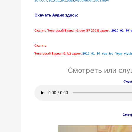
2010_01_30_kcp_lec_yoga_vlyublenosti_lec3.mp4
Скачать Аудио здесь:
Скачать Текстовый Вариант1
doc
(97-2003) адрес:
2010_01_30_
Скачать
Текстовый Вариант2
fb
2 адрес:
2010_01_30_
csp
_
lec
_
Yoga
_
vlyub
Смотреть или слу
Слуш
Смотр