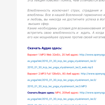
Эта лекция поможет понять, чем отличаются влю
Влюбленность исключает страх, страдания и
влюблены. Все в нашей Вселенной гармонично и
и любовь, вы никогда не достигните успеха в й
высших сфер.
Какие необходимы условия для возникновения эт
встретить свою влюбленность и ждать. А когда 
его как мощнейшее оружие против своей негати
Скачать Аудио здесь:
Вариант 1.MP3 Web 32кб/с, 20.1мб адрес:
http://www.openyoga
av_yoga/lek/2010_01_30_kcp_lec_yoga_vlyublenosti_lec3/
2010_01_30_kcp_lec_yoga_vlyublenosti_lec3_web.mp3
Вариант 2.MP3 Full 128кб/с, 80.4мб адрес:
http://www.openyog
av_yoga/lek/2010_01_30_kcp_lec_yoga_vlyublenosti_lec3/
2010_01_30_kcp_lec_yoga_vlyublenosti_lec3.MP3
Скачать Видео здесь:
MP4
, 2
09мб адрес:
http://www.openyoga
av_yoga/lek/2010_01_30_kcp_lec_yoga_vlyublenosti_lec3/