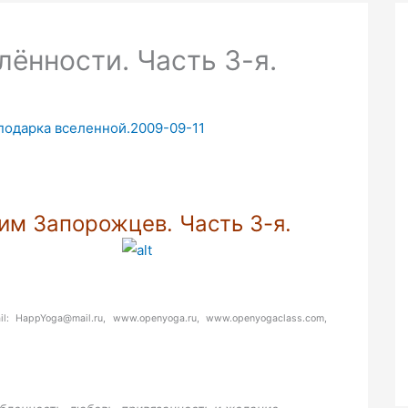
лённости. Часть 3-я.
подарка вселенной.2009-09-11
им Запорожцев. Часть 3-я.
HappYoga@mail.ru, www.openyoga.ru, www.openyogaclass.com,