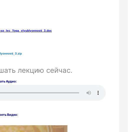
csp
_
lec
_
Yoga
_
vlyublyonnosti
_3.
doc
lyonnosti
_3.
zip
шать лекцию сейчас.
ать Аудио:
еть Видео: