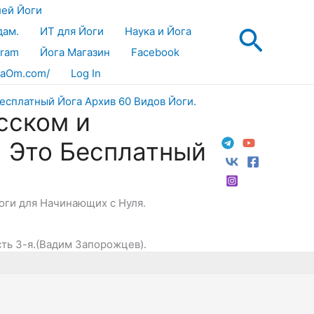
лей Йоги
Поис
дам.
ИТ для Йоги
Наука и Йога
gram
Йога Магазин
Facebook
aOm.com/
Log In
сском и
! Это Бесплатный
Йоги для Начинающих с Нуля.
сть 3-я.(Вадим Запорожцев).