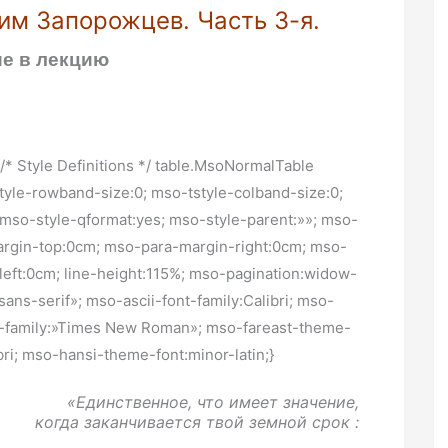
им Запорожцев. Часть 3-я.
е в лекцию
* Style Definitions */ table.MsoNormalTable
le-rowband-size:0; mso-tstyle-colband-size:0;
 mso-style-qformat:yes; mso-style-parent:»»; mso-
argin-top:0cm; mso-para-margin-right:0cm; mso-
eft:0cm; line-height:115%; mso-pagination:widow-
»sans-serif»; mso-ascii-font-family:Calibri; mso-
nt-family:»Times New Roman»; mso-fareast-theme-
bri; mso-hansi-theme-font:minor-latin;}
«Единственное, что имеет значение,
когда заканчивается твой земной срок :