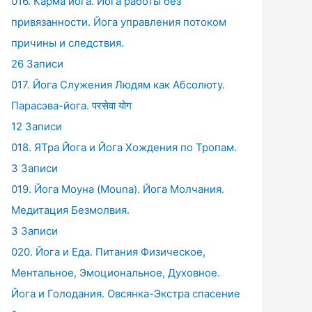
016. Карма йога. Йога работы без
привязанности. Йога управления потоком
причины и следствия.
26 Записи
017. Йога Служения Людям как Абсолюту.
Парасэва-йога. परसेवा योग
12 Записи
018. ЯТра Йога и Йога Хождения по Тропам.
3 Записи
019. Йога Моуна (Mouna). Йога Молчания.
Медитация Безмолвия.
3 Записи
020. Йога и Еда. Питания Физическое,
Ментальное, Эмоциональное, Духовное.
Йога и Голодания. Овсянка-Экстра спасение