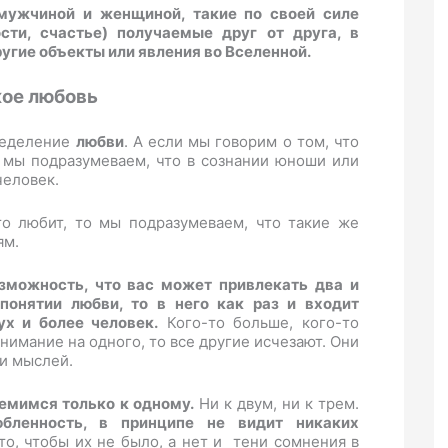
мужчиной и женщиной, такие по своей силе
ости, счастье) получаемые друг от друга, в
угие объекты или явления во Вселенной.
кое любовь
ределение
любви
. А если мы говорим о том, что
 мы подразумеваем, что в сознании юноши или
человек.
о любит, то мы подразумеваем, что такие же
ям.
зможность, что вас может привлекать два и
понятии любви, то в него как раз и входит
х и более человек.
Кого-то больше, кого-то
внимание на одного, то все другие исчезают. Они
ли мыслей.
емимся только к одному.
Ни к двум, ни к трем.
бленность, в принципе не видит никаких
о, чтобы их не было, а нет и тени сомнения в