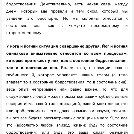
бодрствования. Действительно, есть некая связь между
днем, который мы провели и тем сном, который мы
увидели, это бесспорно. Но мы склонны относится к
состоянию сна, как к чему-то несерьезному и
второстепенному.
У йога и йогини ситуация совершенно другая. Йог и йогиня
одинаково внимательно относятся ко всем процессам,
которые протекают у них, как в состоянии бодрствования,
так и в состоянии сна.
Более того, с позиции нашего
глубинного Я, которое управляет нашим телом (а тело
впадает то в состояние бодрствования, то в состояние сна),
весь опыт непрерывен или равно важен. То, что для
окружающих людей может показаться вашим субъективным
восприятием, вашей галлюцинацией, вашей мнительностью
или проблесками вашего здравого смысла и разума, если же
вы это все будете рассматривать с позиции нашего Я, то все
это (абсолютно любой эпизод жизни: будь то состояние
бодрствования, или будь это ваша самая безумная