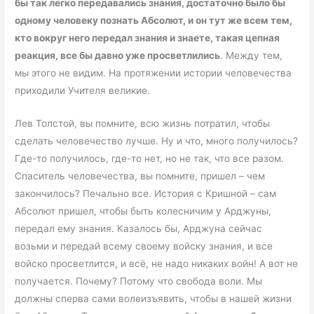
бы так легко передавались знания, достаточно было бы
одному человеку познать Абсолют, и он тут же всем тем,
кто вокруг него передал знания и знаете, такая цепная
реакция, все бы давно уже просветлились
. Между тем,
мы этого не видим. На протяжении истории человечества
приходили Учителя великие.
Лев Толстой, вы помните, всю жизнь потратил, чтобы
сделать человечество лучше. Ну и что, много получилось?
Где-то получилось, где-то нет, но не так, что все разом.
Спаситель человечества, вы помните, пришел – чем
закончилось? Печально все. История с Кришной – сам
Абсолют пришел, чтобы быть колесничим у Арджуны,
передал ему знания. Казалось бы, Арджуна сейчас
возьми и передай всему своему войску знания, и все
войско просветлится, и всё, не надо никаких войн! А вот не
получается. Почему? Потому что свобода воли. Мы
должны сперва сами волеизъявить, чтобы в нашей жизни