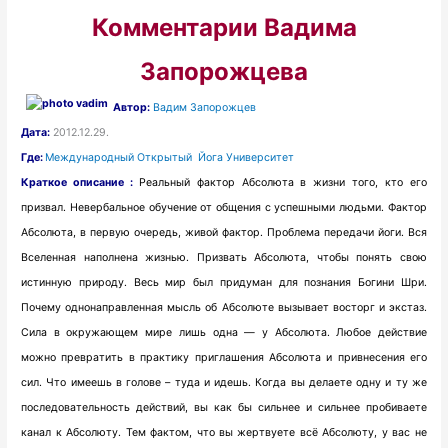
Комментарии Вадима
Запорожцева
Автор:
Вадим Запорожцев
Дата:
2012.12.29.
Где:
Международный Открытый Йога Университет
Краткое описание :
Реальный фактор Абсолюта в жизни того, кто его
призвал. Невербальное обучение от общения с успешными людьми. Фактор
Абсолюта, в первую очередь, живой фактор. Проблема передачи йоги. Вся
Вселенная наполнена жизнью. Призвать Абсолюта, чтобы понять свою
истинную природу. Весь мир был придуман для познания Богини Шри.
Почему однонаправленная мысль об Абсолюте вызывает восторг и экстаз.
Сила в окружающем мире лишь одна — у Абсолюта. Любое действие
можно превратить в практику приглашения Абсолюта и привнесения его
сил. Что имеешь в голове – туда и идешь. Когда вы делаете одну и ту же
последовательность действий, вы как бы сильнее и сильнее пробиваете
канал к Абсолюту. Тем фактом, что вы жертвуете всё Абсолюту, у вас не