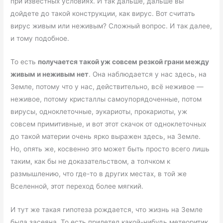
при известных условиях. И так дальше, дальше вы
дойдете до такой конструкции, как вирус. Вот считать
вирус живым или неживым? Сложный вопрос. И так далее,
и тому подобное.
То есть
получается такой уж совсем резкой грани между
живым и неживым нет
. Она наблюдается у нас здесь, на
Земле, потому что у нас, действительно, всё неживое —
неживое, потому кристаллы самоупорядоченные, потом
вирусы, одноклеточные, эукариоты, прокариоты, уж
совсем примитивные, и вот этот скачок от одноклеточных
до такой материи очень ярко выражен здесь, на Земле.
Но, опять же, косвенно это может быть просто всего лишь
таким, как бы не доказательством, а толчком к
размышлению, что где-то в других местах, в той же
Вселенной, этот переход более мягкий.
И тут же такая гипотеза рождается, что жизнь на Земле
была засеяна. То есть прилетел какой-нибудь метеоритик,