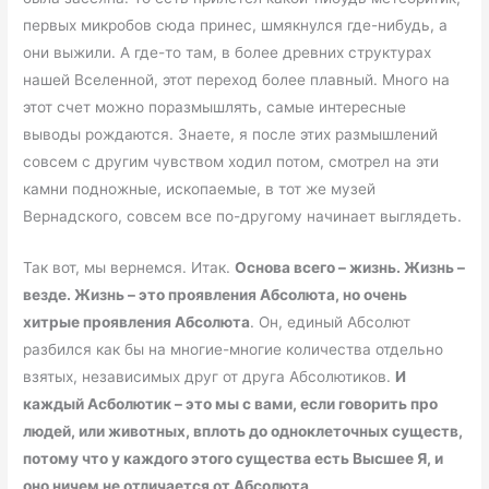
первых микробов сюда принес, шмякнулся где-нибудь, а
они выжили. А где-то там, в более древних структурах
нашей Вселенной, этот переход более плавный. Много на
этот счет можно поразмышлять, самые интересные
выводы рождаются. Знаете, я после этих размышлений
совсем с другим чувством ходил потом, смотрел на эти
камни подножные, ископаемые, в тот же музей
Вернадского, совсем все по-другому начинает выглядеть.
Так вот, мы вернемся. Итак.
Основа всего – жизнь. Жизнь –
везде. Жизнь – это проявления Абсолюта, но очень
хитрые проявления Абсолюта
. Он, единый Абсолют
разбился как бы на многие-многие количества отдельно
взятых, независимых друг от друга Абсолютиков.
И
каждый Асболютик – это мы с вами, если говорить про
людей, или животных, вплоть до одноклеточных существ,
потому что у каждого этого существа есть Высшее Я, и
оно ничем не отличается от Абсолюта
.