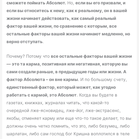
сможете поймать Абсолют.
Но,
если вы его призвали, и
если вы относитесь к нему, как к реальному, он в вашей
жизни начинает действовать, как самый реальный
фактор вашей жизни, по сравнению с которым, все
остальные факторы вашей жизни начинают медленно, но
верно отступать
.
Почему? Потому что
все остальные факторы вашей жизни
— это та карма, позитивная или негативная, которую вы
сами создали раньше, в предыдущие годы или жизни. А
фактор Абсолюта – он вне кармы
. И по большому счету,
единственный фактор, который может, как угодно
работать с кармой, это Абсолют
. Когда вы будете в
газетах, книжках, журналах читать, что какой-то
очередной лже-ясновидец, лже-йог, лже-экстрасенс,
якобы, отменяет карму или еще что-то такое делает, то вы
должны очень четко помнить, что это, либо безумец, либо
шарлатан, либо сам господ бог Кришна воплотился в теле