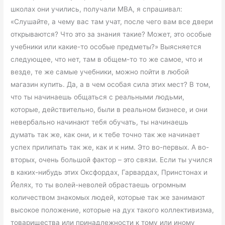
школах они учились, получали МВА, я спрашивал:
«Слушайте, а чему вас там учат, после чего вам все двери
открываются? Что это за знания такие? Может, это особые
учебники или какие-то особые предметы?» Выясняется
следующее, что нет, там в общем-то то же самое, что и
везде, те же самые учебники, можно пойти в любой
магазин купить. Да, а в чем особая сила этих мест? В том,
что ты начинаешь общаться с реальными людьми,
которые, действительно, были в реальном бизнесе, и они
невербально начинают тебя обучать, ты начинаешь
думать так же, как они, и к тебе точно так же начинает
успех прилипать так же, как и к ним. Это во-первых. А во-
вторых, очень большой фактор – это связи. Если ты учился
в каких-нибудь этих Оксфордах, Гарвардах, Принстонах и
Йелях, то ты волей-неволей обрастаешь огромным
количеством знакомых людей, которые так же занимают
высокое положение, которые на дух такого коллективизма,
товарищества или принадлежности к тому или иному