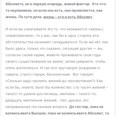
Абсолюта, он в первую очередь, живой фактор
.
Это что-
то неуловимое, но если оно есть, оно проявляется, как
жизнь. По сути дела,
жизнь – это и есть Абсолют
.
И если вы ухватываете это то, что называется «жизнь»,
«первопричина», то у вас, как бы в одну сторону все
обстоятельства начинают складываться. Если же нет, как
было здесь только что сказано, ситуация другая — вы,
согласно своей карме, живете-проживаете свои годы
своего существования на земле, затем умираете, чтобы
опять воплотиться. И так этот круговорот рождения и
смерти, строго говоря, бесконечный. Вот говорят:
«Сколько надо прожить жизней до просветления?» Как
если бы, знаете, было бы количество: сто тысяч жизней –
такого-то уровня достигнешь, миллион – такого-то,
двадцать миллионов жизней… Нет, друзья, это
неправильная постановка вопроса.
До тех пор, пока не
волеизъявите Высшее, пока не волеизъявите Абсолют, то