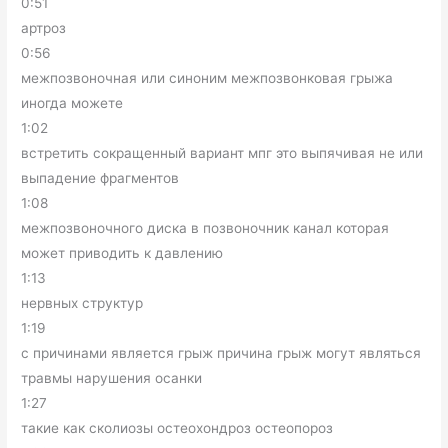
0:51
артроз
0:56
межпозвоночная или синоним межпозвонковая грыжа
иногда можете
1:02
встретить сокращенный вариант мпг это выпячивая не или
выпадение фрагментов
1:08
межпозвоночного диска в позвоночник канал которая
может приводить к давлению
1:13
нервных структур
1:19
с причинами является грыж причина грыж могут являться
травмы нарушения осанки
1:27
такие как сколиозы остеохондроз остеопороз