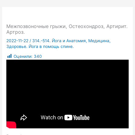
Межпозвоночные грыжи, Остеохондроз, Артирит.
Артроз.
2022-11-22
/
314.-514. Йога и Анатомия, Медицина,
Здоровье. Йога в помощь спине.
Оценили:
340