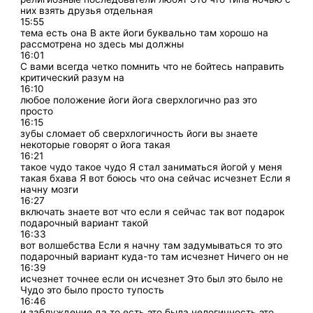
них взять друзья отдельная
15:55
тема есть она В акте йоги буквально там хорошо на
рассмотрена но здесь мы должны
16:01
С вами всегда четко помнить что не бойтесь направить
критический разум на
16:10
любое положение йоги йога сверхлогично раз это
просто
16:15
зубы сломает об сверхлогичность йоги вы знаете
некоторые говорят о йога такая
16:21
такое чудо такое чудо Я стал заниматься йогой у меня
такая бхава Я вот боюсь что она сейчас исчезнет Если я
начну мозги
16:27
включать знаете вот что если я сейчас так вот подарок
подарочный вариант такой
16:33
вот волшебства Если я начну там задумываться то это
подарочный вариант куда-то там исчезнет Ничего он не
16:39
исчезнет точнее если он исчезнет Это был это было не
Чудо это было просто тупость
16:46
и заблуждение да то есть это была нелогичность это