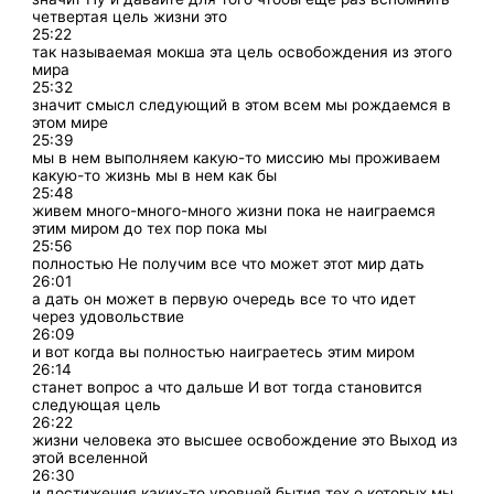
четвертая цель жизни это
25:22
так называемая мокша эта цель освобождения из этого
мира
25:32
значит смысл следующий в этом всем мы рождаемся в
этом мире
25:39
мы в нем выполняем какую-то миссию мы проживаем
какую-то жизнь мы в нем как бы
25:48
живем много-много-много жизни пока не наиграемся
этим миром до тех пор пока мы
25:56
полностью Не получим все что может этот мир дать
26:01
а дать он может в первую очередь все то что идет
через удовольствие
26:09
и вот когда вы полностью наиграетесь этим миром
26:14
станет вопрос а что дальше И вот тогда становится
следующая цель
26:22
жизни человека это высшее освобождение это Выход из
этой вселенной
26:30
и достижения каких-то уровней бытия тех о которых мы