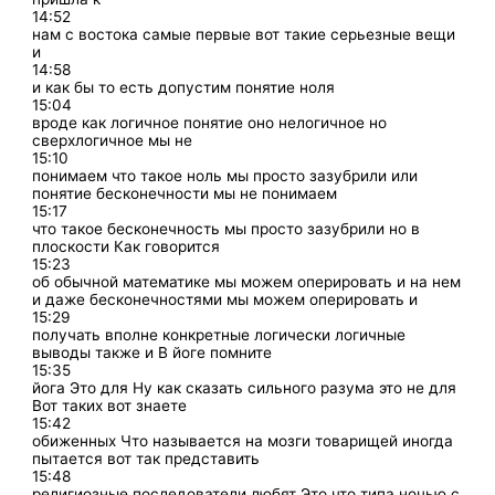
14:52
нам с востока самые первые вот такие серьезные вещи
и
14:58
и как бы то есть допустим понятие ноля
15:04
вроде как логичное понятие оно нелогичное но
сверхлогичное мы не
15:10
понимаем что такое ноль мы просто зазубрили или
понятие бесконечности мы не понимаем
15:17
что такое бесконечность мы просто зазубрили но в
плоскости Как говорится
15:23
об обычной математике мы можем оперировать и на нем
и даже бесконечностями мы можем оперировать и
15:29
получать вполне конкретные логически логичные
выводы также и В йоге помните
15:35
йога Это для Ну как сказать сильного разума это не для
Вот таких вот знаете
15:42
обиженных Что называется на мозги товарищей иногда
пытается вот так представить
15:48
религиозные последователи любят Это что типа ночью с