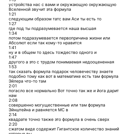
устройства нас с вами и окружающую окружающую
Вселенной звучит эта формула
1:21
следующим образом татс вам Аси ты есть то
1:27
где под ты подразумевается наша высшая
1:34
потом подразумевается первопричина жизни или
Абсолют если так кому-то нравится
1:41
ну и в общем то здесь тождество одного и
1:47
другого а это с трудом понимаемая недооцененная
1:53
так сказать формула подарок человечеству знаете
подобно тому как вот в математике есть там формула
Эйлера что-то там
2:01
погасло все нормально Вот точно так же и йога дарит
нам
2:08
совершенно могущественные или там формула
Эйнштейна и равняется MC в
2:14
квадрате точно также это формула в очень сверх
2:20
сжатом виде содержит Гигантское количество знаний
которые вы