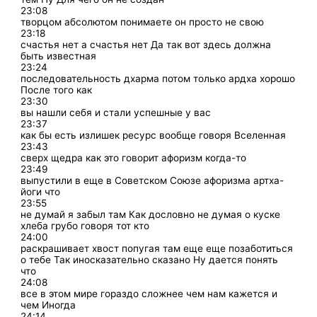
23:08
творцом абсолютом понимаете он просто не свою
23:18
счастья нет а счастья нет Да так вот здесь должна
быть известная
23:24
последовательность дхарма потом только ардха хорошо
После того как
23:30
вы нашли себя и стали успешные у вас
23:37
как бы есть излишек ресурс вообще говоря Вселенная
23:43
сверх щедра как это говорит афоризм когда-то
23:49
выпустили в еще в Советском Союзе афоризма артха-
йоги что
23:55
не думай я забыл там Как дословно не думая о куске
хлеба грубо говоря тот кто
24:00
раскрашивает хвост попугая там еще еще позаботиться
о тебе Так иносказательно сказано Ну дается понять
что
24:08
все в этом мире гораздо сложнее чем нам кажется и
чем Иногда
24:14