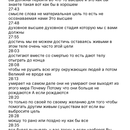
знаете такая вот как бы в хорошем
27:43
смысле слова не материальная цель то есть не
осознаваемая нами Это высшее
27:48
духовное высшее духовное стадия которую мы с вами
должны
27:55
достичь мы ее можем достичь оставаясь живыми в
этом теле очень часто этой цели
28:03
достигают вместе со смертью то есть дают телу
отыграть до конца
28:08
чтобы не рушить всю игру окружающих людей а потом
Великий не вроде как
28:13
умирает на самом деле они не умирают они выходят из
этого мира Почему Потому что они больше не
рождаются А если рождаются
28:20
то только по своей по своему желанию для того чтобы
помогать другим живым существам вот если вы
выбросите цель
28:28
мокшу то рано или поздно ну как бы все
28:35
все будет вызывать у вас тоску а если наоборот Вы