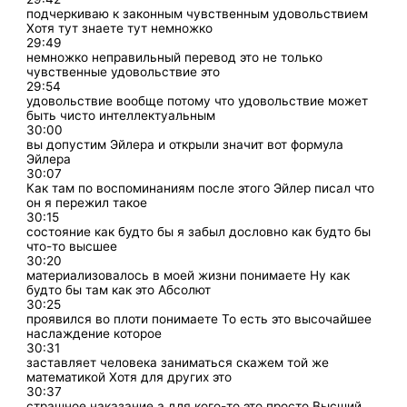
подчеркиваю к законным чувственным удовольствием
Хотя тут знаете тут немножко
29:49
немножко неправильный перевод это не только
чувственные удовольствие это
29:54
удовольствие вообще потому что удовольствие может
быть чисто интеллектуальным
30:00
вы допустим Эйлера и открыли значит вот формула
Эйлера
30:07
Как там по воспоминаниям после этого Эйлер писал что
он я пережил такое
30:15
состояние как будто бы я забыл дословно как будто бы
что-то высшее
30:20
материализовалось в моей жизни понимаете Ну как
будто бы там как это Абсолют
30:25
проявился во плоти понимаете То есть это высочайшее
наслаждение которое
30:31
заставляет человека заниматься скажем той же
математикой Хотя для других это
30:37
страшное наказание а для кого-то это просто Высший