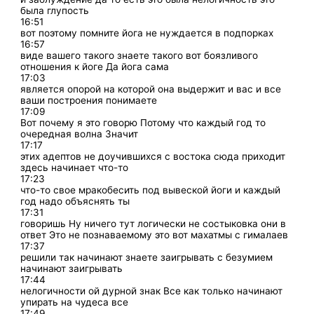
была глупость
16:51
вот поэтому помните йога не нуждается в подпорках
16:57
виде вашего такого знаете такого вот боязливого
отношения к йоге Да йога сама
17:03
является опорой на которой она выдержит и вас и все
ваши построения понимаете
17:09
Вот почему я это говорю Потому что каждый год то
очередная волна Значит
17:17
этих адептов не доучившихся с востока сюда приходит
здесь начинает что-то
17:23
что-то свое мракобесить под вывеской йоги и каждый
год надо объяснять ты
17:31
говоришь Ну ничего тут логически не состыковка они в
ответ Это не познаваемому это вот махатмы с гималаев
17:37
решили так начинают знаете заигрывать с безумием
начинают заигрывать
17:44
нелогичности ой дурной знак Все как только начинают
упирать на чудеса все
17:49