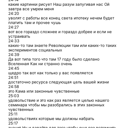
какие картинки рисует Наш разум запугивая нас Ой
завтра все умрем меня
24:20
уволят с работы все конец света ипотеку нечем будет
платить там и прочее чушь
24:27
вот все гораздо сложнее и гораздо добрее и если не
устраивать
24:33
каких-то там знаете Революции там или каких-то таких
экспериментов социальных
24:39
Да вот типа того что там 17 году было сделано
Вселенная Как ни странно очень
24:45
щедро так вот как только у вас появляется
24:51
достаточно ресурса следующая цель вашей жизни
24:58
это Кама или законные чувственные
25:03
удовольствие и это как раз является целью нашего
семинара чтобы мы разобрались в этих законных
чувственных
25:11
удовольствиях которые мы должны набрать
25:17
значит Ну и давайте для того чтобы еще раз вспомнить