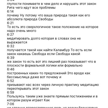
глупости понимаете в чем дело и нарушать этот закон
Рита чего идут все проблемы
6:14
почему Ну потому что ваша природа такая как его
абсолюта природа Свободы
6:21
То есть это сверхлогичное такое положение на которое
надо очень много
6:27
медитировать долго которая в словах она не
выражается
6:32
получается такой как найти Каламбур То есть если
закон какаешь Свобода если Свобода какой
6:39
же закон то есть вот это лишний раз показывает что в
плоскости формальной логики или формально
6:46
построенных каких-то предложений Это вроде как
бессмыслица даже вот почему и
6:52
призывают нас всех через личную практику медитацию
переоткрывать этот закон
6:59
Пользуясь таким уже знаете прямым постижением и в
котором разум играет Как
7:06
ни странно второстепенную роль но разум безусловно