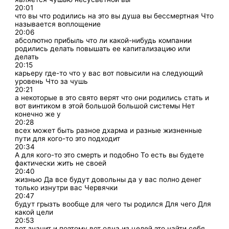
20:01
что вы что родились на это вы душа вы бессмертная Что
называется воплощение
20:06
абсолютно прибыль что ли какой-нибудь компании
родились делать повышать ее капитализацию или
делать
20:15
карьеру где-то что у вас вот повысили на следующий
уровень Что за чушь
20:21
а некоторые в это свято верят что они родились стать и
вот винтиком в этой большой большой системы Нет
конечно же у
20:28
всех может быть разное дхарма и разные жизненные
пути для кого-то это подходит
20:34
А для кого-то это смерть и подобно То есть вы будете
фактически жить не своей
20:40
жизнью Да все будут довольны да у вас полно денег
только изнутри вас Червячки
20:47
будут грызть вообще для чего ты родился Для чего Для
какой цели
20:53
вот значит и поэтому вот одна из целей это найти себя