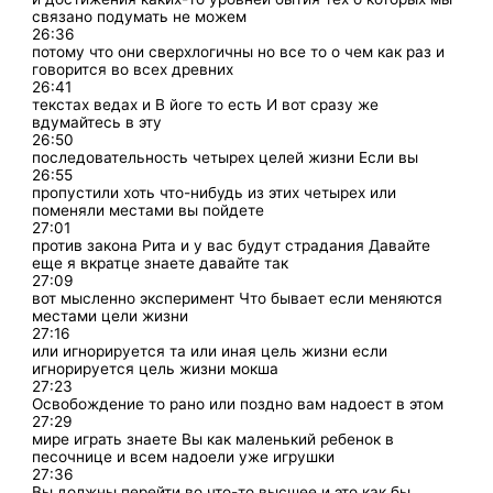
связано подумать не можем
26:36
потому что они сверхлогичны но все то о чем как раз и
говорится во всех древних
26:41
текстах ведах и В йоге то есть И вот сразу же
вдумайтесь в эту
26:50
последовательность четырех целей жизни Если вы
26:55
пропустили хоть что-нибудь из этих четырех или
поменяли местами вы пойдете
27:01
против закона Рита и у вас будут страдания Давайте
еще я вкратце знаете давайте так
27:09
вот мысленно эксперимент Что бывает если меняются
местами цели жизни
27:16
или игнорируется та или иная цель жизни если
игнорируется цель жизни мокша
27:23
Освобождение то рано или поздно вам надоест в этом
27:29
мире играть знаете Вы как маленький ребенок в
песочнице и всем надоели уже игрушки
27:36
Вы должны перейти во что-то высшее и это как бы