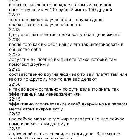
и полностью знаете попадает в том числе и под
поговорку не имея 100 рублей иметь 100 друзей
22:07
то есть в любом случае это и в случае денег
срабатывает и в случае общность
22:13
Где денег нет понятия ардхи вот вторая цель жизни
22:18
после того как вы себя нашли это так интегрировать в
общество себя
22:23
допустим вы поэт но вы пишете стихи которые там
помогают другим и
22:29
соответственно другие люди как-то вам платят там или
как-то по-другому что-то для вас делают
22:38
и так во всем остальном по сути дела это знать так
эффективный мы менеджмент или
22:45
эффективно использование своей дхармы но на первом
месте стоит дхарма вот у
22:52
нас сейчас мир мир где мир перевёртыш У нас сейчас
поменяли местами дхарму и
22:59
ардху иной раз человек идет ради денег Заниматься
тем Ну Для чего он не создан