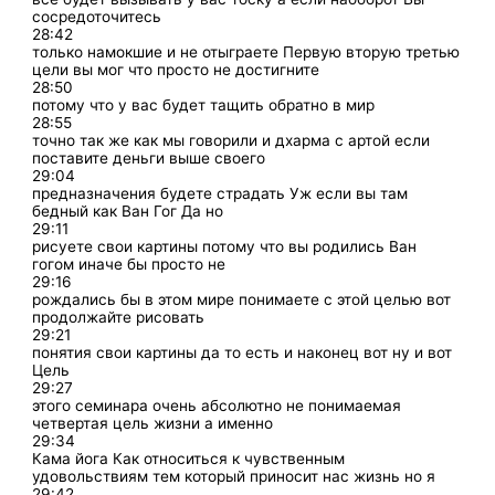
сосредоточитесь
28:42
только намокшие и не отыграете Первую вторую третью
цели вы мог что просто не достигните
28:50
потому что у вас будет тащить обратно в мир
28:55
точно так же как мы говорили и дхарма с артой если
поставите деньги выше своего
29:04
предназначения будете страдать Уж если вы там
бедный как Ван Гог Да но
29:11
рисуете свои картины потому что вы родились Ван
гогом иначе бы просто не
29:16
рождались бы в этом мире понимаете с этой целью вот
продолжайте рисовать
29:21
понятия свои картины да то есть и наконец вот ну и вот
Цель
29:27
этого семинара очень абсолютно не понимаемая
четвертая цель жизни а именно
29:34
Кама йога Как относиться к чувственным
удовольствиям тем который приносит нас жизнь но я
29:42