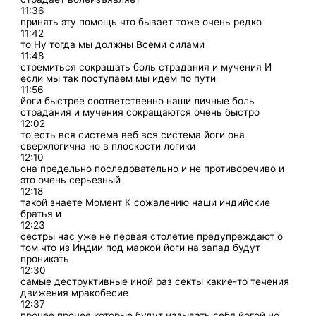
11:36
принять эту помощь что бывает тоже очень редко
11:42
то Ну тогда мы должны Всеми силами
11:48
стремиться сокращать боль страдания и мучения И
если мы так поступаем мы идем по пути
11:56
йоги быстрее соответственно наши личные боль
страдания и мучения сокращаются очень быстро
12:02
то есть вся система веб вся система йоги она
сверхлогична но в плоскости логики
12:10
она предельно последовательно и не противоречиво и
это очень серьезный
12:18
такой знаете Момент К сожалению наши индийские
братья и
12:23
сестры нас уже не первая столетие предупреждают о
том что из Индии под маркой йоги на запад будут
проникать
12:30
самые деструктивные иной раз секты какие-то течения
движения мракобесие
12:37
прочее прочее которые будут называть себя йогой но