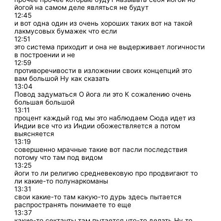
йогой на самом деле являться не будут
12:45
и вот одна один из очень хороших таких вот на такой
лакмусовых бумажек что если
12:51
это система приходит и она не выдерживает логичности
в построении и не
12:59
противоречивости в изложении своих концепций это
вам большой Ну как сказать
13:04
Повод задуматься О йога ли это К сожалению очень
большая большой
13:11
процент каждый год мы это наблюдаем Сюда идет из
Индии все что из Индии обожествляется а потом
выясняется
13:19
совершенно мрачные такие вот пасли последствия
потому что там под видом
13:25
йоги то ли религию средневековую про продвигают то
ли какие-то полунаркоманы
13:31
свои какие-то там какую-то дурь здесь пытается
распространять понимаете то еще
13:37
какие-то сектанты там пытается что-то делать Ну то