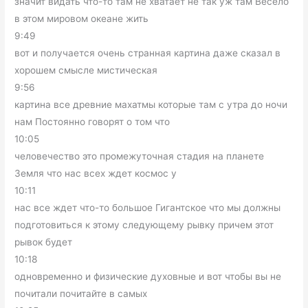
значит видать что-то там не хватает не так уж там Весело
в этом мировом океане жить
9:49
вот и получается очень странная картина даже сказал в
хорошем смысле мистическая
9:56
картина все древние махатмы которые там с утра до ночи
нам Постоянно говорят о том что
10:05
человечество это промежуточная стадия на планете
Земля что нас всех ждет космос у
10:11
нас все ждет что-то большое Гигантское что мы должны
подготовиться к этому следующему рывку причем этот
рывок будет
10:18
одновременно и физические духовные и вот чтобы вы не
почитали почитайте в самых