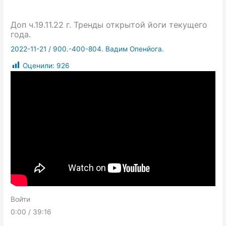
Доп ч.19.11.22 г. Тренды открытой йоги текущего
года.
2022-11-21
/
900.-400-804. Вадим Опенйога.
Оценили:
926
Войти
0:00 / 39:16