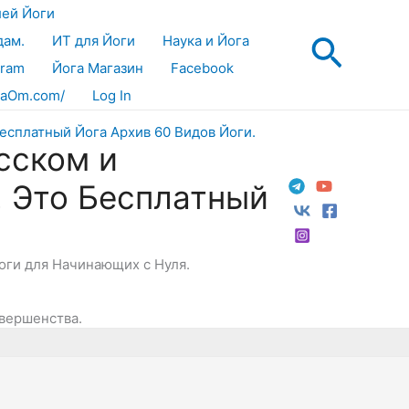
лей Йоги
Поис
дам.
ИТ для Йоги
Наука и Йога
gram
Йога Магазин
Facebook
aOm.com/
Log In
сском и
! Это Бесплатный
Йоги для Начинающих с Нуля.
овершенства.