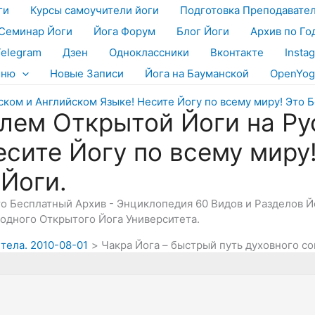
ги
Курсы самоучители йоги
Подготовка Преподавате
Семинар Йоги
Йога Форум
Блог Йоги
Архив по Го
Telegram
Дзен
Одноклассники
Вконтакте
Insta
еню
Новые Записи
Йога на Бауманской
OpenYog
лем Открытой Йоги на Ру
есите Йогу по всему миру
 Йоги.
Это Бесплатный Архив - Энциклопедия 60 Видов и Разделов 
дного Открытого Йога Университета.
 тела. 2010-08-01
Чакра Йога – быстрый путь духовного с