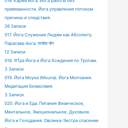
016. Карма йога. Йога работы без
привязанности. Йога управления потоком
причины и следствия.
26 Записи
017. Йога Служения Людям как Абсолюту.
Парасэва-йога. परसेवा योग
12 Записи
018. ЯТра Йога и Йога Хождения по Тропам.
3 Записи
019. Йога Моуна (Mouna). Йога Молчания.
Медитация Безмолвия.
3 Записи
020. Йога и Еда. Питания Физическое,
Ментальное, Эмоциональное, Духовное.
Йога и Голодания. Овсянка-Экстра спасение