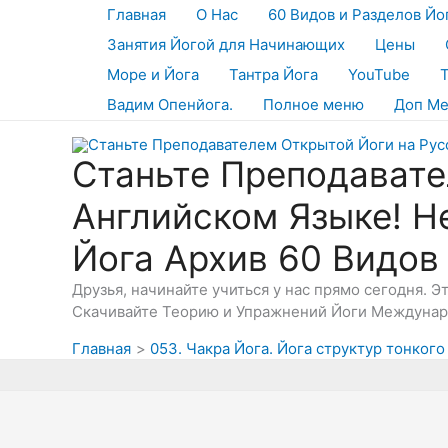
Перейти
Главная
О Нас
60 Видов и Разделов Йо
к
Занятия Йогой для Начинающих
Цены
содержимому
Море и Йога
Тантра Йога
YouTube
Вадим Опенйога.
Полное меню
Доп М
Станьте Преподавате
Английском Языке! Н
Йога Архив 60 Видов
Друзья, начинайте учиться у нас прямо сегодня. 
Скачивайте Теорию и Упражнений Йоги Междунаро
Главная
053. Чакра Йога. Йога структур тонкого