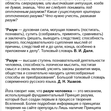
область сверхразума, или высочайшая интуиция, когда 
не думая, знаешь. Что же следует понимать под 
отточенным разумом? Какие существуют критерии 
отточенного разума? Что нужно учесть, развивая 
разум?
“
Разум 
— духовная сила, могущая помнить (постигать, 
познавать), сулить (соображать, применять, сравнивать) 
и заключать (решать, выводить следствие); способность 
верного, последовательного сцепления мыслей от 
причины, следствий её и до цели, конца, особенно в 
приложении к делу”. Толковый словарь
 В. И. Даля.
“
Разум
 — высшая ступень познавательной деятельности 
человека, способность логически мыслить, постигая 
смысл и связь явлений, уяснять законы развития мира, 
общества и сознательно находить целесообразные 
способы их преобразования”. Большой толковый словарь 
современного русского языка.
 Д. Н. Ушаков
.
Йога говорит нам, что 
разум человека 
— это механизм, 
использующий фундаментальный Принцип разума, 
который был создан первым в процессе творения 
Вселенной. Более подробная информация о принципах 
творения на сайте 
openyoga.ru
 Лишь наличие Принципа 