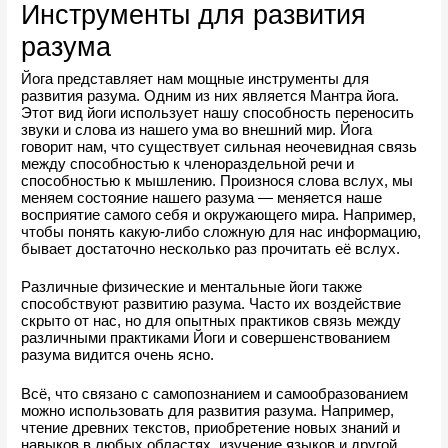
Инструменты для развития 
разума
Йога представляет нам мощные инструменты для 
развития разума. Одним из них является Мантра йога. 
Этот вид йоги использует нашу способность переносить 
звуки и слова из нашего ума во внешний мир. Йога 
говорит нам, что существует сильная неочевидная связь 
между способностью к членораздельной речи и 
способностью к мышлению. Произнося слова вслух, мы 
меняем состояние нашего разума — меняется наше 
восприятие самого себя и окружающего мира. Например, 
чтобы понять какую-либо сложную для нас информацию, 
бывает достаточно несколько раз прочитать её вслух.
Различные физические и ментальные йоги также 
способствуют развитию разума. Часто их воздействие 
скрыто от нас, но для опытных практиков связь между 
различными практиками Йоги и совершенствованием 
разума видится очень ясно.
Всё, что связано с самопознанием и самообразованием 
можно использовать для развития разума. Например, 
чтение древних текстов, приобретение новых знаний и 
навыков в любых областях, изучение языков и другой 