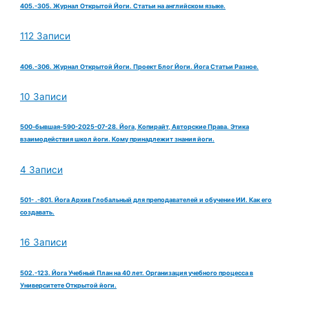
405.-305. Журнал Открытой Йоги. Статьи на английском языке.
112 Записи
406.-306. Журнал Открытой Йоги. Проект Блог Йоги. Йога Статьи Разное.
10 Записи
500-бывшая-590-2025-07-28. Йога, Копирайт, Авторские Права. Этика
взаимодействия школ йоги. Кому принадлежит знания йоги.
4 Записи
501- .-801. Йога Архив Глобальный для преподавателей и обучение ИИ. Как его
создавать.
16 Записи
502.-123. Йога Учебный План на 40 лет. Организация учебного процесса в
Университете Открытой йоги.