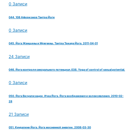
0 Записи
044. 108 Афоризмов Тантра Йоги
0 Записи
045. Йога Женщины и Мужчины. Тантра Триада Йога. 2011-04-01
24 Записи
046. Йога контроля сексуального потенциал.038. Yoga of control of sexual potential.
0 Записи
050. Йога Визуализации. Ичха Йога. Йога воображения и волеизявления. 2010-02-
28
21 Записи
051. Кундалини Йога. Йога жизненной энергии. 2008-03-30