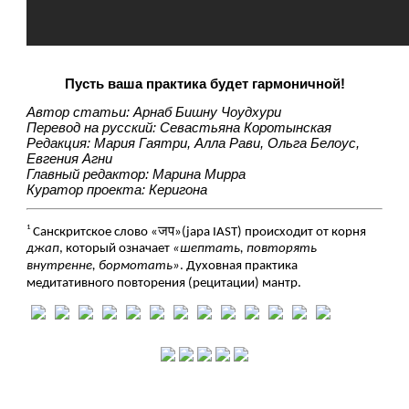
Пусть ваша практика будет гармоничной!
Автор статьи: 
Арнаб Бишну Чоудхури
Перевод на русский: Севастьяна Коротынская
Редакция: Мария Гаятри, Алла Рави, Ольга Белоус, 
Евгения Агни
Главный редактор: Марина Мирра
Куратор проекта: Керигона
1 
Санскритское слово «जप»(japa IAST) происходит от корня 
джап
, который означает 
«шептать, повторять 
внутренне, бормотать»
. Духовная практика 
медитативного повторения (рецитации) мантр.