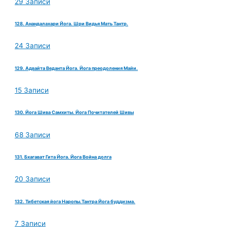
29 Записи
128. Анандалахари Йога. Шри Видья Мать Тантр.
24 Записи
129. Адвайта Веданта Йога. Йога преодоления Майи.
15 Записи
130. Йога Шива Самхиты. Йога Почитателей Шивы
68 Записи
131. Бхагават Гита Йога. Йога Война долга
20 Записи
132. Тибетская йога Наропы.Тантра Йога буддизма.
7 Записи