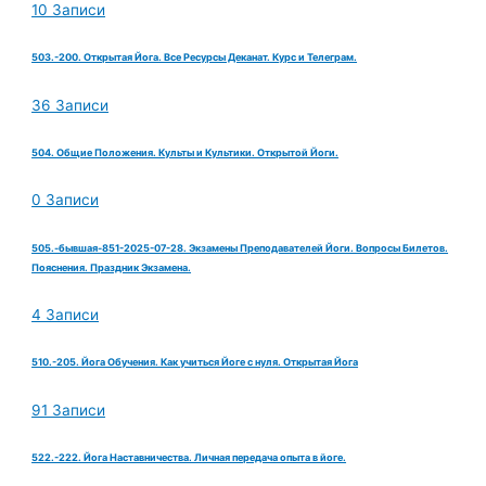
10 Записи
503.-200. Открытая Йога. Все Ресурсы Деканат. Курс и Телеграм.
36 Записи
504. Общие Положения. Культы и Культики. Открытой Йоги.
0 Записи
505.-бывшая-851-2025-07-28. Экзамены Преподавателей Йоги. Вопросы Билетов.
Пояснения. Праздник Экзамена.
4 Записи
510.-205. Йога Обучения. Как учиться Йоге с нуля. Открытая Йога
91 Записи
522.-222. Йога Наставничества. Личная передача опыта в йоге.