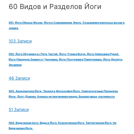
60 Видов и Разделов Йоги
001. Йога Образа Жизни. Йога в Современную Эпоху. Сохранения импульса жизни и
знания.
103 Записи
002. Йога Обучения из Пяти Частей. Йога-Чтения Вслух. Йога-Написания Рукой.
Йога-Передача Знания от Человека. Йога-Постоянное Памятованье. Йога-Диспута
Экзамена
46 Записи
003. Аксиоматика Йоги. Теория и Философия Йоги. Сверхлогичные Принципы
Йоги. Долг-Дхарма. Ахимса-не причинения вреда. Брахмочарья -разумность
51 Записи
004. Ведическая йога. Веды и Йога. Классическая Йога. Тантрическая Йога. Не
Ведические Йоги.