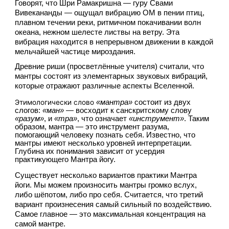
Говорят, что Шри Рамакришна — гуру Свами 
Вивекананды — ощущал вибрацию ОМ в пении птиц, 
плавном течении реки, ритмичном покачивании волн 
океана, нежном шелесте листвы на ветру. Эта 
вибрация находится в непрерывном движении в каждой 
мельчайшей частице мироздания.
Древние риши (просветлённые учителя) считали, что 
мантры состоят из элементарных звуковых вибраций, 
которые отражают различные аспекты Вселенной.
Этимологически слово
«мантра»
 состоит из двух 
слогов: 
«ман»
 — восходит к санскритскому слову 
«разум»
, и 
«тра»
, что означает 
«инструмент»
. Таким 
образом, мантра — это инструмент разума, 
помогающий человеку познать себя. Известно, что 
мантры имеют несколько уровней интерпретации. 
Глубина их понимания зависит от усердия 
практикующего Мантра йогу.
Существует несколько вариантов практики Мантра 
йоги. Мы можем произносить мантры громко вслух, 
либо шёпотом, либо про себя. Считается, что третий 
вариант произнесения самый сильный по воздействию. 
Самое главное — это максимальная концентрация на 
самой мантре.