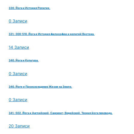
330. Йога и История Религии.
0 Записи
331.-300-510. Йога и История философии и религий Востока.
14 Записи
340. Йога и Культура.
0 Записи
340. Йоги и Происхождение Жизни на Земле.
0 Записи
341.-502. Йога и Английский, Санскрит, Ведийский. Теория йога перевода.
20 Записи