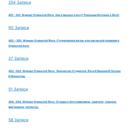
254 Записи
401.- 301. Журнал Открытой Йоги. Как я пришел в йогу? Реальные Истории о Йоге!
60 Записи
402.- 302. Журнал Открытой Йоги. Студенческая жизнь,или как мы всё успеваем в
Открытой йоге.
27 Записи
403.-303. Журнал Открытой Йоги. Творчество Студентов. Йога И Высшее В Поэзии
И Искусстве.
51 Записи
404.-304. Журнал Открытой Йоги. Отзывы о йога семинарах, занятиях, лекциях,
фестивалях, ретритах.
58 Записи