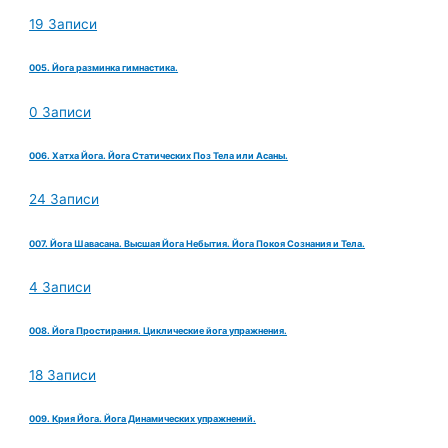
19 Записи
005. Йога разминка гимнастика.
0 Записи
006. Хатха Йога. Йога Статических Поз Тела или Асаны.
24 Записи
007. Йога Шавасана. Высшая Йога Небытия. Йога Покоя Сознания и Тела.
4 Записи
008. Йога Простирания. Циклические йога упражнения.
18 Записи
009. Крия Йога. Йога Динамических упражнений.