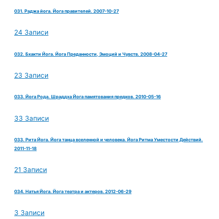
031. Раджа йога. Йога правителей. 2007-10-27
24 Записи
032. Бхакти Йога. Йога Преданности, Эмоций и Чувств. 2008-04-27
23 Записи
033. Йога Рода. Шраддха Йога памятования предков. 2010-05-16
33 Записи
033. Рита Йога. Йога танца вселенной и человека. Йога Ритма Уместости Действий.
2011-11-18
21 Записи
034. Натья Йога. Йога театра и актеров. 2012-06-29
3 Записи