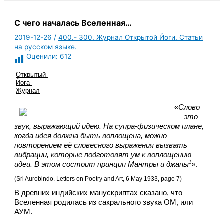
С чего началась Вселенная…
2019-12-26
/
400.- 300. Журнал Открытой Йоги. Статьи
на русском языке.
Оценили:
612
Открытый 
Йога 
Журнал
«
Слово 
— 
это 
звук, выражающий идею. На супра-физическом плане, 
когда идея должна быть воплощена, можно 
повторением её словесного выражения вызвать 
вибрации, которые подготовят ум к воплощению 
1
идеи. В этом состоит принцип Мантры и джапы
».
(Sri Aurobindo. Letters on Poetry and Art, 6 May 1933, page 7)
В древних индийских манускриптах сказано, что 
Вселенная родилась из сакрального звука ОМ, или 
АУМ.