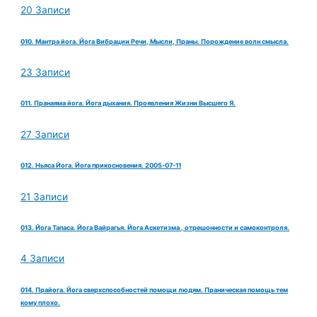
20 Записи
010. Мантра йога. Йога Вибрации Речи, Мысли, Праны. Порождение волн смысла.
23 Записи
011. Пранаяма йога. Йога дыхания. Проявления Жизни Высшего Я.
27 Записи
012. Ньяса Йога. Йога прикосновения. 2005-07-11
21 Записи
013. Йога Тапаса. Йога Вайрагья. Йога Аскетизма , отрешонности и самоконтроля.
4 Записи
014. Прайога. Йога сверхспособностей помощи людям. Праническая помощь тем
кому плохо.