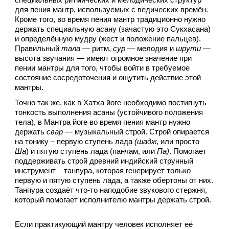
специальных ритмических и мелодических структур 
для пения мантр, используемых с ведических времён. 
Кроме того, во время пения мантр традиционно нужно 
держать специальную асану (зачастую это Сукхасана) 
и определённую мудру (жест и положение пальцев). 
Правильный 
тала
 — ритм, 
сур
 — мелодия и
 шрути 
— 
высота звучания — имеют огромное значение при 
пении мантры для того, чтобы войти в требуемое 
состояние сосредоточения и ощутить действие этой 
мантры. 
Точно так же, как в Хатха йоге необходимо постигнуть 
тонкость выполнения асаны (устойчивого положения 
тела), в Мантра йоге во время пения мантр нужно 
держать 
свар
 — музыкальный строй. Строй опирается 
на тонику – первую ступень лада 
(шадж
, или просто 
Ша
) и пятую ступень лада (панчам, или 
Па)
. Помогает 
поддерживать строй древний индийский струнный 
инструмент – танпура, которая генерирует только 
первую и пятую ступень лада, а также обертоны от них. 
Танпура создаёт что-то наподобие звукового стержня, 
который помогает исполнителю мантры держать строй.
Если практикующий мантру человек исполняет её 