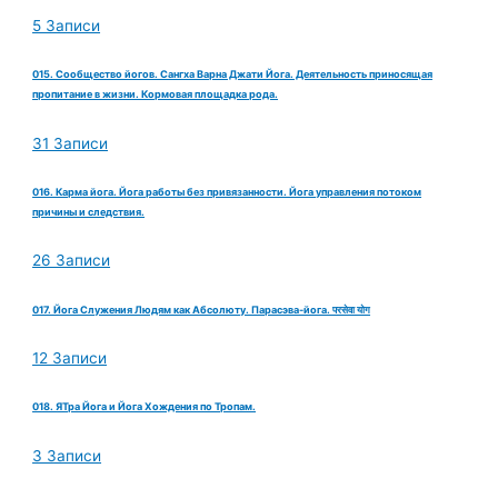
5 Записи
015. Сообщество йогов. Сангха Варна Джати Йога. Деятельность приносящая
пропитание в жизни. Кормовая площадка рода.
31 Записи
016. Карма йога. Йога работы без привязанности. Йога управления потоком
причины и следствия.
26 Записи
017. Йога Служения Людям как Абсолюту. Парасэва-йога. परसेवा योग
12 Записи
018. ЯТра Йога и Йога Хождения по Тропам.
3 Записи