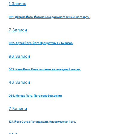
1 Запись
061. Дхарма Йога. Йога поиска должного жизненного пути.
7 Записи
062. Артха Йога. Йога Процветания и Бизнеса.
96 Записи
063. Кама Йога. Йога законных наслаждений жизни.
46 Записи
064. Мокша Йога. Йога освобождения.
7 Записи
127. Йога Сутра Патанджали. Классическая йога.