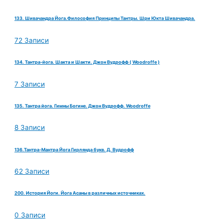
133. Шивачандра Йога.Философия Принципы Тантры. Шри Юкта Шивачандра.
72 Записи
134. Тантра-йога. Шакта и Шакти. Джон Вудрофф ( Woodroffe )
7 Записи
135. Тантра йога. Гимны Богине. Джон Вудрофф. Woodroffe
8 Записи
136.Тантра-Мантра Йога Гирлянда букв. Д. Вудрофф
62 Записи
200. История Йоги. Йога Асаны в различных источниках.
0 Записи