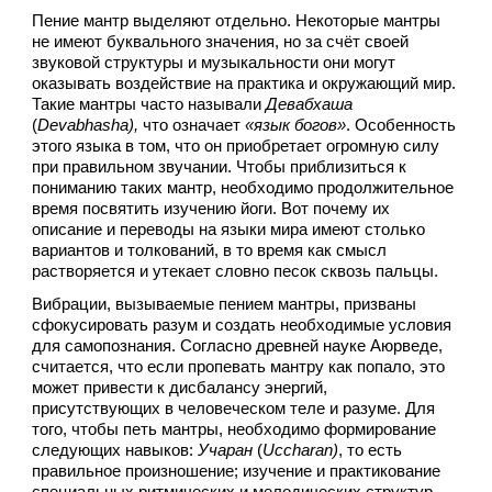
Пение мантр выделяют отдельно. Некоторые мантры 
не имеют буквального значения, но за счёт своей 
звуковой структуры и музыкальности они могут 
оказывать воздействие на практика и окружающий мир. 
Такие мантры часто называли 
Девабхаша
(
Devabhasha), 
что означает 
«язык богов»
. Особенность 
этого языка в том, что он приобретает огромную силу 
при правильном звучании. Чтобы приблизиться к 
пониманию таких мантр, необходимо продолжительное 
время посвятить изучению йоги. Вот почему их 
описание и переводы на языки мира имеют столько 
вариантов и толкований, в то время как смысл 
растворяется и утекает словно песок сквозь пальцы. 
Вибрации, вызываемые пением мантры, призваны 
сфокусировать разум и создать необходимые условия 
для самопознания. Согласно древней науке Аюрведе, 
считается, что если пропевать мантру как попало, это 
может привести к дисбалансу энергий, 
присутствующих в человеческом теле и разуме.
Для 
того, чтобы петь мантры, необходимо формирование 
следующих навыков: 
Учаран
 (
Uccharan)
, то есть 
правильное произношение; изучение и практикование 