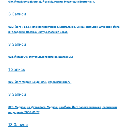
019. Йога Моуна (Mouna). Йога Молчания. Медитация Безмолвия.
3 Записи
020. Йога и Еда. Питания Физическое, Ментальное, Эмоциональное, Духовное. Йога
и Голодания. Овсянка-Экстра спасение йогов.
3 Записи
021. Йога и Очистительные практики. Шаткармы.
1 Запись
022. Йога Мудр и Бандх. Спец упражнения йоги.
3 Записи
023. Медитация. Дхяна йога. Медитация в Йоге. Йога потока внимания, сознания и
ощущений. 2008-01-27
13 Записи