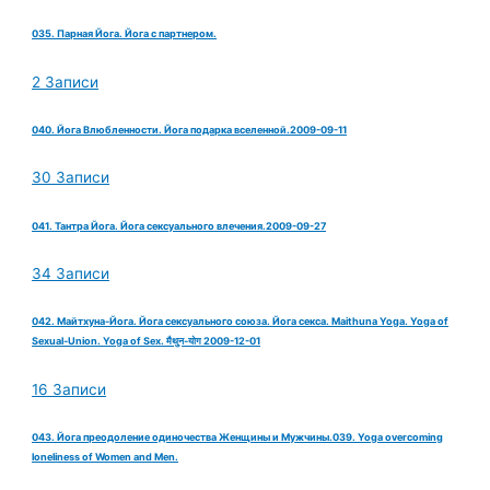
035. Парная Йога. Йога с партнером.
2 Записи
040. Йога Влюбленности. Йога подарка вселенной.2009-09-11
30 Записи
041. Тантра Йога. Йога сексуального влечения.2009-09-27
34 Записи
042. Майтхуна-Йога. Йога сексуального союза. Йога секса. Maithuna Yoga. Yoga of
Sexual-Union. Yoga of Sex. मैथुन-योग 2009-12-01
16 Записи
043. Йога преодоление одиночества Женщины и Мужчины.039. Yoga overcoming
loneliness of Women and Men.