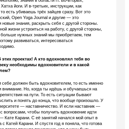
логию, знания в области IT. Во-вторых, 
атха йоги. И в-третьих, инструкции, как 
то есть убиваешь трёх зайцев сразу. Вот это 
ский, Open Yoga Journal и другие — это 
 новые знания, раскрыть себя с другой стороны. 
ной жизни устроиться на работу, с другой стороны, 
м больше нужных знаний мы приобретаем, тем 
оэтому развиваться, интересоваться 
ходимо.
тих проектах! А кто вдохновлял тебя во 
еку необходимы вдохновители и в какой 
лем? 
 себе должен быть вдохновителем, то есть именно 
и внимание. Но, когда ты идёшь и обучаешься на 
репятствия на пути. То есть ситуации бывают 
лить и понять до конца, что вообще произошло. У 
верситете — наставничество. И если наставник — 
с вопросами, чтобы получить вдохновение идти 
— Кате Карани. С её занятий начался мой опыт в 
 с Катей Карани. И спустя год я поняла, что готова 