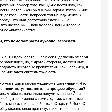
ко потом пришло понимание, что я хочу быть 
жания, пример того, как нужно вести йогу, как 
е моим наставником был Юрий Варуна, который мне 
ей деятельности, вопросов топ-менеджмента. Я 
боту. Это был достаточно сложный, но 
 что наставник — ваш человек, вам интересно, 
прямо «вытаскивать».
, кто помогает расти духовно, взрослеть, 
 Да. Ты вдохновляешь сам себя, делаешь от себя 
сё зависящее, но, с другой стороны, должен быть 
еодолеть некоторые препятствия. Так, например, я 
и во мне вдохновитель тоже есть.
«
»
но услышать слово 
единомышленники
. Что 
ленники могут повлиять на процесс обучения?
ого, чтобы максимально получить знание Йоги, 
и общаться именно с теми людьми, с которыми 
быть много, как в нашей школе Открытой Йоги. С 
бсуждаешь свою практику, какие-то вопросы 