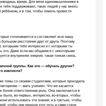
проводишь время. Для меня единомышленники в 
 тебя поддерживают, таких людей у нас много. 
 ребёнком, и в том, чтобы помочь провести 
торые сплачиваются и составляют всю нашу 
 большом расстоянии друг от друга. Поэтому 
 которыми тебе интересно и с которыми ты 
шь это. Даже если мы общаемся с некоторыми 
уется внутренняя энергия, такая тонкая связь.
аочной группы. Как это —
обучать других? 
го извлекла?
же темы со своими студентами, которые проходила 
овторение — мать учения». Что же касается 
 более ответственная роль. Она заключается в 
ы было, во-первых, интересно; во-вторых, чтобы 
зни использовать эти знания; и в-третьих, чтобы 
ей, чтобы они прошли этот путь и сами стали 