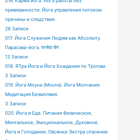
016. Карма йога. Йога работы без
привязанности. Йога управления потоком
причины и следствия.
26 Записи
017. Йога Служения Людям как Абсолюту.
Парасэва-йога. परसेवा योग
12 Записи
018. ЯТра Йога и Йога Хождения по Тропам.
3 Записи
019. Йога Моуна (Mouna). Йога Молчания.
Медитация Безмолвия.
3 Записи
020. Йога и Еда. Питания Физическое,
Ментальное, Эмоциональное, Духовное.
Йога и Голодания. Овсянка-Экстра спасение