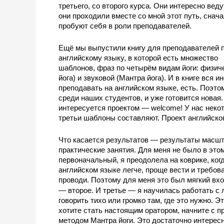
третьего, со второго курса. Они интересно веду
они проходили вместе со мной этот путь, снача
пробуют себя в роли преподавателей. 
Ещё мы выпустили книгу для преподавателей п
английскому языку, в которой есть множество 
шаблонов, фраз по четырём видам йоги: 
физиче
йога) и звуковой (Мантра йога)
. И в книге вся 
преподавать на английском языке, есть. Поэто
среди наших студентов, и уже готовится новая. 
интересуется проектом — welcome! У нас некото
третьи шаблоны составляют. Проект английско
Что касается результатов — результаты масшт
практические занятия. Для меня не было в этом
первоначальный, я преодолела на коврике, когд
английском языке легче, проще вести и требов
проводи. Поэтому для меня это был мягкий вхо
— второе. И третье — я научилась работать с
говорить тихо или громко там, где это нужно. Э
хотите стать настоящим оратором, начните с п
методом Мантра йоги. Это достаточно интересн