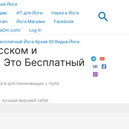
лей Йоги
Поис
дам.
ИТ для Йоги
Наука и Йога
gram
Йога Магазин
Facebook
aOm.com/
Log In
сском и
! Это Бесплатный
Йоги для Начинающих с Нуля.
 лучшей версией себя!