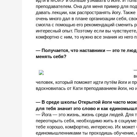
идти в МОЙУ и больше узнавать о йоге. И толь
преподавателем. Она для меня пример для подра
давать лекции, как распространять йогу. Такж
очень много дал в плане организации себя, сво
смогла с помощью его рекомендаций сменить ра
интересный опыт. Поэтому если вы чувствуете,
комфортно с ним, то нужно все знания из него 
— Получается, что наставники — это те люди
менять себя?
—
в
человек, который поможет идти путём йоги и пр
вдохновилась от Кати преподаванием йоги, но 
— В среде школы Открытой йоги часто мож
для тебя значит это слово и как единомыш
— Йога — это жизнь, жизнь среди людей. Для т
переоткрыть себя, необходимо жить в социуме 
тебе хорошо, комфортно, интересно. Их может 
единомышленниками ты проходишь обучение, о