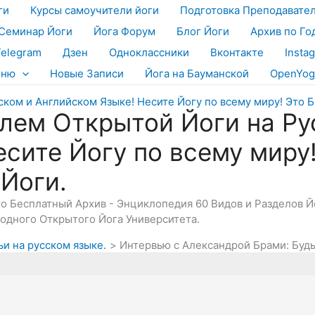
ги
Курсы самоучители йоги
Подготовка Преподавате
Семинар Йоги
Йога Форум
Блог Йоги
Архив по Го
Telegram
Дзен
Одноклассники
Вконтакте
Insta
еню
Новые Записи
Йога на Бауманской
OpenYog
лем Открытой Йоги на Ру
есите Йогу по всему миру
 Йоги.
Это Бесплатный Архив - Энциклопедия 60 Видов и Разделов 
дного Открытого Йога Университета.
ьи на русском языке.
Интервью с Александрой Брами: Будь