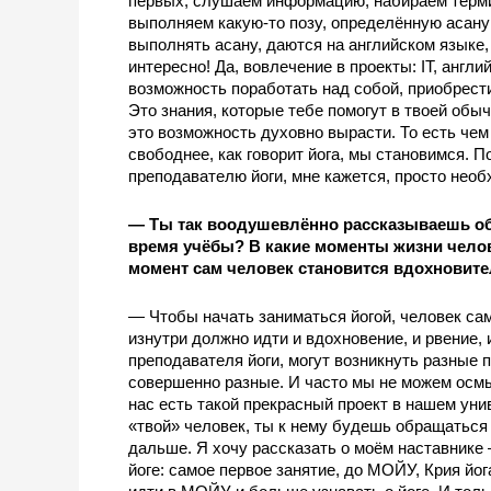
первых, слушаем информацию, набираем термино
выполняем какую-то позу, определённую асану Х
выполнять асану, даются на английском языке, 
интересно! Да, вовлечение в проекты: IT, англий
возможность поработать над собой, приобрести
Это знания, которые тебе помогут в твоей обыч
это возможность духовно вырасти. То есть че
свободнее, как говорит йога, мы становимся. П
преподавателю йоги, мне кажется, просто необ
— Ты так воодушевлённо рассказываешь об э
время учёбы? В какие моменты жизни челов
момент сам человек становится вдохновите
— Чтобы начать заниматься йогой, человек сам
изнутри должно идти и вдохновение, и рвение, 
преподавателя йоги, могут возникнуть разные п
совершенно разные. И часто мы не можем осмыс
нас есть такой прекрасный проект в нашем уни
«твой» человек, ты к нему будешь обращаться 
дальше. Я хочу рассказать о моём наставнике 
йоге: самое первое занятие, до МОЙУ, Крия йога