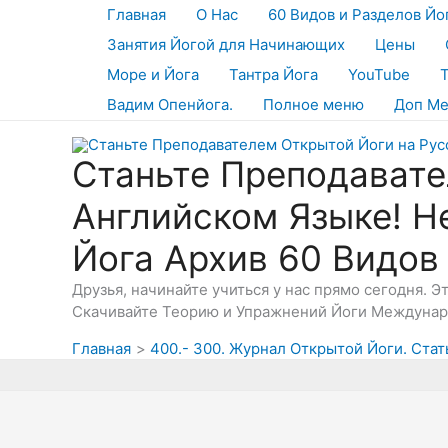
Перейти
Главная
О Нас
60 Видов и Разделов Йо
к
Занятия Йогой для Начинающих
Цены
содержимому
Море и Йога
Тантра Йога
YouTube
Вадим Опенйога.
Полное меню
Доп М
Станьте Преподавате
Английском Языке! Н
Йога Архив 60 Видов
Друзья, начинайте учиться у нас прямо сегодня. 
Скачивайте Теорию и Упражнений Йоги Междунаро
Главная
400.- 300. Журнал Открытой Йоги. Стат