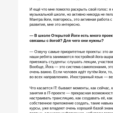
И ещё что мне помогло раскрыть свой голос: я 
музыкальной школе, но активно никогда не пел
Мантра йоги, повторюсь, это активная работа с 
развития, мне это интересно.
— В школе Открытой Йоги есть много проект
связаны с йогой? Для чего они нужны?
— Озвучу самые приоритетные проекты: это ан
наши ребята занимаются постройкой йога-ашрам
приезжать студенты: слушать лекции, участвова
Вообще, Йога — это система самопознания, это 
очень важно. Если человек идёт путём йоги, то
во всех направлениях. Иностранный язык — ве
Что касается IT: бывают моменты, как сейчас, к
занятия в IT-проекте — прекрасная возможность 
настраивать трансляцию, как создавать её, как
собственное приложение создать, такие навыки 
курсы, уже владеют очень хорошей базой знаний