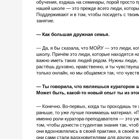
обучения, ездишь на семинары, порой просто 
нашей школе — это прежде всего люди, которые
Поддерживают и в том, чтобы посидеть с твоим
занятие.
— Как большая дружная семья.
— Да, я бы сказала, что МОЙУ — это люди, ко
школу. Причём это люди, которые находятся на
важно иметь таких людей рядом. Нужны люди, с
растёшь духовно, нравственно, и ты чувствуе
только онлайн, но мы общаемся так, что чувств
— Ты говорила, что являешься куратором з
Может быть, какой-то новый опыт ты из это
— Конечно. Во-первых, когда ты проходишь те 
раньше, то уже лучше понимаешь материал. «П
именно роли куратора-преподавателя — это уже
том, чтобы донести студентам знания так, чтоб
они вдохновлялись в своей практике, в своей жи
они сами стали вдохновителями для других люд