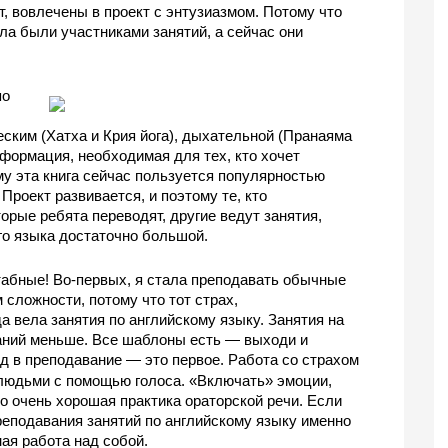
т, вовлечены в проект с энтузиазмом. Потому что 
ла были участниками занятий, а сейчас они 
о 
ским (Хатха и Крия йога), дыхательной (Пранаяма 
информация, необходимая для тех, кто хочет 
му эта книга сейчас пользуется популярностью 
Проект развивается, и поэтому те, кто 
рые ребята переводят, другие ведут занятия, 
го языка достаточно большой. 
абные! Во-первых, я стала преподавать обычные 
 сложности, потому что тот страх, 
а вела занятия по английскому языку. Занятия на 
аний меньше. Все шаблоны есть — выходи и 
д в преподавание — это первое. Работа со страхом 
«
»
 людьми с помощью голоса. 
Включать
 эмоции, 
то очень хорошая практика ораторской речи. Если 
реподавания занятий по английскому языку именно 
ая работа над собой.