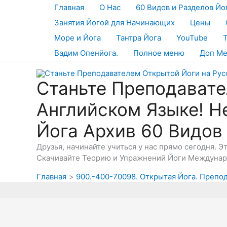
Перейти
Главная
О Нас
60 Видов и Разделов Йо
к
Занятия Йогой для Начинающих
Цены
содержимому
Море и Йога
Тантра Йога
YouTube
Вадим Опенйога.
Полное меню
Доп М
Станьте Преподавате
Английском Языке! Н
Йога Архив 60 Видов
Друзья, начинайте учиться у нас прямо сегодня. 
Скачивайте Теорию и Упражнений Йоги Междунаро
Главная
900.-400-70098. Открытая Йога. Препо