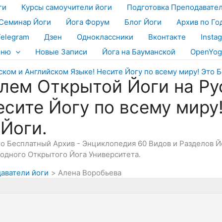
ги
Курсы самоучители йоги
Подготовка Преподавате
Семинар Йоги
Йога Форум
Блог Йоги
Архив по Го
Telegram
Дзен
Одноклассники
Вконтакте
Insta
еню
Новые Записи
Йога на Бауманской
OpenYog
лем Открытой Йоги на Ру
есите Йогу по всему миру
 Йоги.
Это Бесплатный Архив - Энциклопедия 60 Видов и Разделов 
дного Открытого Йога Университета.
даватели йоги
Алена Воробьева