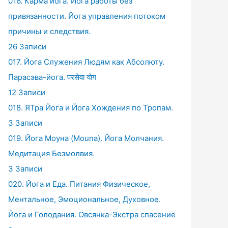
016. Карма йога. Йога работы без
привязанности. Йога управления потоком
причины и следствия.
26 Записи
017. Йога Служения Людям как Абсолюту.
Парасэва-йога. परसेवा योग
12 Записи
018. ЯТра Йога и Йога Хождения по Тропам.
3 Записи
019. Йога Моуна (Mouna). Йога Молчания.
Медитация Безмолвия.
3 Записи
020. Йога и Еда. Питания Физическое,
Ментальное, Эмоциональное, Духовное.
Йога и Голодания. Овсянка-Экстра спасение