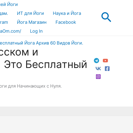
лей Йоги
Поис
дам.
ИТ для Йоги
Наука и Йога
gram
Йога Магазин
Facebook
aOm.com/
Log In
сском и
! Это Бесплатный
Йоги для Начинающих с Нуля.