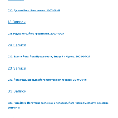
030. Джнана Йога. Йога знания. 2007-08-11
13 Записи
031. Раджа йога. Йога правителей. 2007-10-27
24 Записи
032. Бхакти Йога. Йога Преданности, Эмоций и Чувств. 2008-04-27
23 Записи
033. Йога Рода. Шраддха Йога памятования предков. 2010-05-16
33 Записи
033. Рита Йога. Йога танца вселенной и человека. Йога Ритма Уместости Действий.
2011-11-18