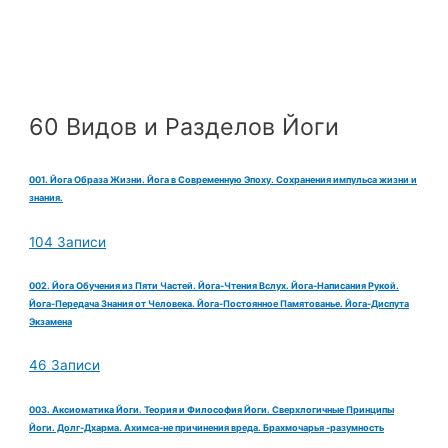
60 Видов и Разделов Йоги
001. Йога Образа Жизни. Йога в Современную Эпоху. Сохранения импульса жизни и
знания.
104 Записи
002. Йога Обучения из Пяти Частей. Йога-Чтения Вслух. Йога-Написания Рукой.
Йога-Передача Знания от Человека. Йога-Постоянное Памятованье. Йога-Диспута
Экзамена
46 Записи
003. Аксиоматика Йоги. Теория и Философия Йоги. Сверхлогичные Принципы
Йоги. Долг-Дхарма. Ахимса-не причинения вреда. Брахмочарья -разумность