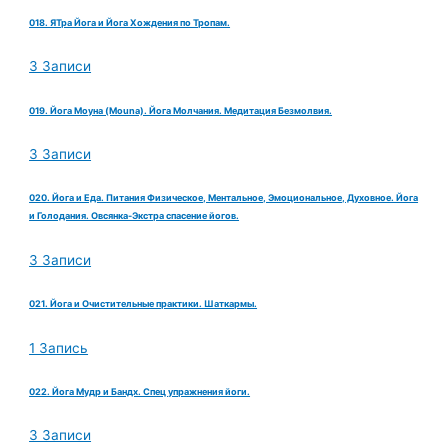
018. ЯТра Йога и Йога Хождения по Тропам.
3 Записи
019. Йога Моуна (Mouna). Йога Молчания. Медитация Безмолвия.
3 Записи
020. Йога и Еда. Питания Физическое, Ментальное, Эмоциональное, Духовное. Йога
и Голодания. Овсянка-Экстра спасение йогов.
3 Записи
021. Йога и Очистительные практики. Шаткармы.
1 Запись
022. Йога Мудр и Бандх. Спец упражнения йоги.
3 Записи