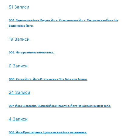
51 Записи
004. Ведическая йога. Веды и Йога. Классическая Йога. Тантрическая Йога. Не
Ведические Йоги.
19 Записи
005. Йога разминка гимнастика.
0 Записи
006. Хатха Йога. Йога Статических Поз Тела или Асаны.
24 Записи
007. Йога Шавасана. Высшая Йога Небытия. Йога Покоя Сознания и Тела.
4 Записи
008. Йога Простирания. Циклические йога упражнения.