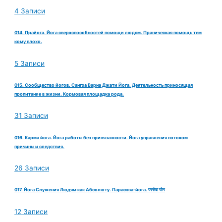
4 Записи
014. Прайога. Йога сверхспособностей помощи людям. Праническая помощь тем
кому плохо.
5 Записи
015. Сообщество йогов. Сангха Варна Джати Йога. Деятельность приносящая
пропитание в жизни. Кормовая площадка рода.
31 Записи
016. Карма йога. Йога работы без привязанности. Йога управления потоком
причины и следствия.
26 Записи
017. Йога Служения Людям как Абсолюту. Парасэва-йога. परसेवा योग
12 Записи