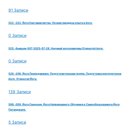
91 Записи
522.-222. Йога Наставничества. Личная передача опыта в йоге.
0 Записи
525.-бывшая-507-2025-07-28. Научный коллоквиумы Открытой йоги.
0 Записи
526.-206. Йога Преподавания. Подготовительная группа. Подготовка инструкторов
йоги. Открытая Йога.
139 Записи
599.-058. Йога Свадхьяя. Йога Непрерывного Обучения и Самообразования в Йоге
Патанджали.
5 Записи