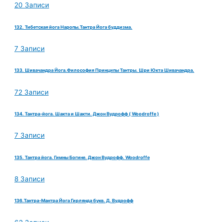
20 Записи
132. Тибетская йога Наропы.Тантра Йога буддизма.
7 Записи
133. Шивачандра Йога.Философия Принципы Тантры. Шри Юкта Шивачандра.
72 Записи
134. Тантра-йога. Шакта и Шакти. Джон Вудрофф ( Woodroffe )
7 Записи
135. Тантра йога. Гимны Богине. Джон Вудрофф. Woodroffe
8 Записи
136.Тантра-Мантра Йога Гирлянда букв. Д. Вудрофф