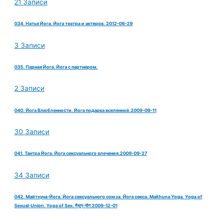
21 Записи
034. Натья Йога. Йога театра и актеров. 2012-06-29
3 Записи
035. Парная Йога. Йога с партнером.
2 Записи
040. Йога Влюбленности. Йога подарка вселенной.2009-09-11
30 Записи
041. Тантра Йога. Йога сексуального влечения.2009-09-27
34 Записи
042. Майтхуна-Йога. Йога сексуального союза. Йога секса. Maithuna Yoga. Yoga of
Sexual-Union. Yoga of Sex. मैथुन-योग 2009-12-01