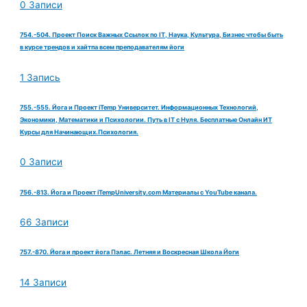
0 Записи
754.-504. Проект Поиск Важных Ссылок по IT, Наука, Культура, Бизнес чтобы быть
в курсе трендов и хайтпа всем преподавателям йоги
1 Запись
755.-555. Йога и Проект iTemp Университет. Информационных Технологий,
Экономики, Математики и Психологии. Путь в IT с Нуля. Бесплатные Онлайн ИТ
Курсы для Начинающих.Психология.
0 Записи
756.-813. Йога и Проект iTempUniversity.com Материалы с YouTube канала.
66 Записи
757.-870. Йога и проект йога Пэлас. Летняя и Воскресная Школа Йоги
14 Записи