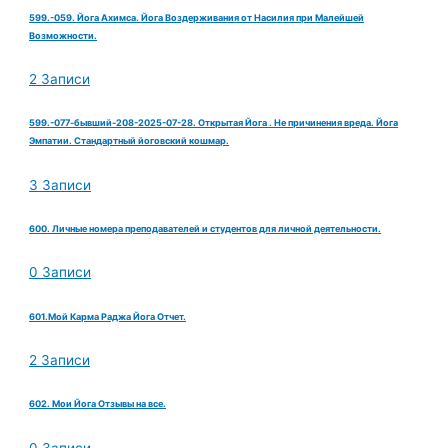
599.-059. Йога Ахимса. Йога Воздерживания от Насилия при Малейшей
Возможности.
2 Записи
599.-077-бывший-208-2025-07-28. Открытая Йога . Не причинения вреда. Йога
Эмпатии. Стандартный йоговский кошмар.
3 Записи
600. Личные номера преподавателей и студентов для личной деятельности.
0 Записи
601.Мой Карма Раджа Йога Отчет.
2 Записи
602. Мои Йога Отзывы на все.
0 Записи