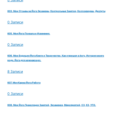
603. Мои Отзывы на Йога Экзамены, Контрольные Занятия, Коллоквиумы, Диспуты
0 Записи
605. Моя Йога Похвала и Извенения.
0 Записи
606. Мои Будущие Йога Книги и Творочество. Как я пришел в йогу. История моего
рода. Йога для начинающих.
8 Записи
607. Моя Карма Йога Работа
0 Записи
608. Мои Йога Трансляции Занятий, Экзаменов, Меропреятий, СЗ, КЗ, УПЗ.