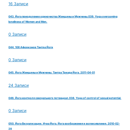
16 Записи
043. Йога преодоление одиночества Женщины и Мужчины.039. Yoga overcoming
loneliness of Women and Men.
0 Записи
044. 108 Афоризмов Тантра Йоги
0 Записи
045. Йога Женщины и Мужчины. Тантра Триада Йога. 2011-04-01
24 Записи
046. Йога контроля сексуального потенциал.038. Yoga of control of sexual potential.
0 Записи
050. Йога Визуализации. Ичха Йога. Йога воображения и волеизявления. 2010-02-
28