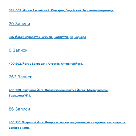
341.-502. Йога и Английский, Санскрит, Ведийский. Теория йога перевода.
20 Записи
375-Йога и Заработок на жизнь, компетенции, карьера
0 Записи
400-202. Йога в Вопросах и Ответах. Открытая Йога.
262 Записи
400-209. Открытая Йога. Практические занятия Йогой. Мастерклассы.
Воркшопы.УПЗ.
86 Записи
400-210. Открытой Йога. Лекции по йоге преподавателей, студентов, выпускников.
Все кто с нами.