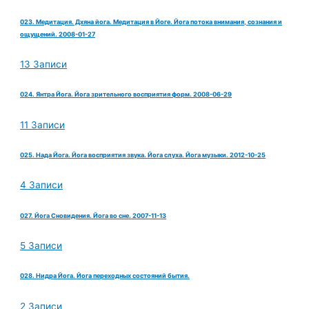
023. Медитация. Дхяна йога. Медитация в Йоге. Йога потока внимания, сознания и
ощущений. 2008-01-27
13 Записи
024. Янтра Йога. Йога зрительного восприятия форм. 2008-06-29
11 Записи
025. Нада Йога. Йога восприятия звука. Йога слуха. Йога музыки. 2012-10-25
4 Записи
027. Йога Сновидения. Йога во сне. 2007-11-13
5 Записи
028. Нидра Йога. Йога переходных состояний бытия.
2 Записи