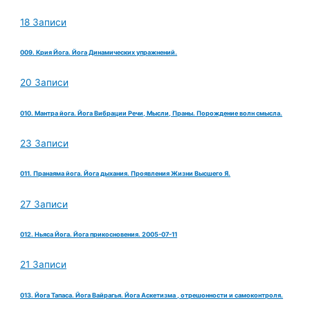
18 Записи
009. Крия Йога. Йога Динамических упражнений.
20 Записи
010. Мантра йога. Йога Вибрации Речи, Мысли, Праны. Порождение волн смысла.
23 Записи
011. Пранаяма йога. Йога дыхания. Проявления Жизни Высшего Я.
27 Записи
012. Ньяса Йога. Йога прикосновения. 2005-07-11
21 Записи
013. Йога Тапаса. Йога Вайрагья. Йога Аскетизма , отрешонности и самоконтроля.