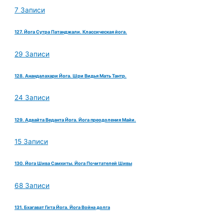
7 Записи
127. Йога Сутра Патанджали. Классическая йога.
29 Записи
128. Анандалахари Йога. Шри Видья Мать Тантр.
24 Записи
129. Адвайта Веданта Йога. Йога преодоления Майи.
15 Записи
130. Йога Шива Самхиты. Йога Почитателей Шивы
68 Записи
131. Бхагават Гита Йога. Йога Война долга