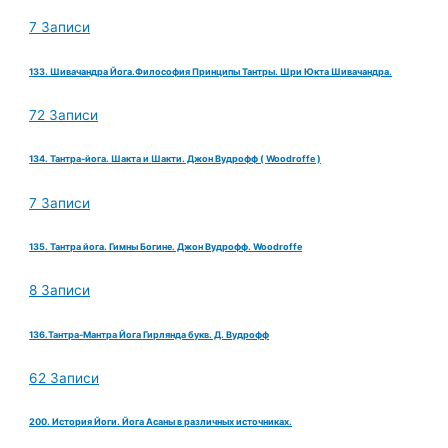
7 Записи
133. Шивачандра Йога.Философия Принципы Тантры. Шри Юкта Шивачандра.
72 Записи
134. Тантра-йога. Шакта и Шакти. Джон Вудрофф ( Woodroffe )
7 Записи
135. Тантра йога. Гимны Богине. Джон Вудрофф. Woodroffe
8 Записи
136.Тантра-Мантра Йога Гирлянда букв. Д. Вудрофф
62 Записи
200. История Йоги. Йога Асаны в различных источниках.