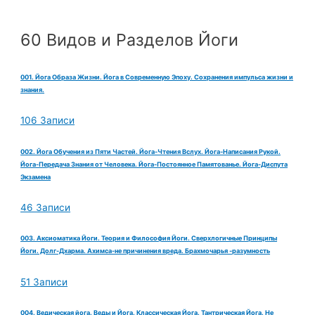
60 Видов и Разделов Йоги
001. Йога Образа Жизни. Йога в Современную Эпоху. Сохранения импульса жизни и
знания.
106 Записи
002. Йога Обучения из Пяти Частей. Йога-Чтения Вслух. Йога-Написания Рукой.
Йога-Передача Знания от Человека. Йога-Постоянное Памятованье. Йога-Диспута
Экзамена
46 Записи
003. Аксиоматика Йоги. Теория и Философия Йоги. Сверхлогичные Принципы
Йоги. Долг-Дхарма. Ахимса-не причинения вреда. Брахмочарья -разумность
51 Записи
004. Ведическая йога. Веды и Йога. Классическая Йога. Тантрическая Йога. Не