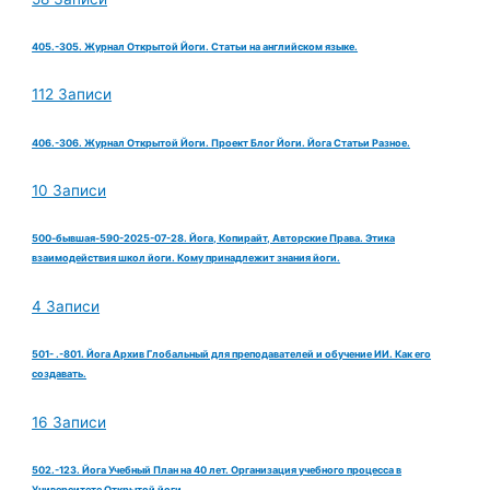
405.-305. Журнал Открытой Йоги. Статьи на английском языке.
112 Записи
406.-306. Журнал Открытой Йоги. Проект Блог Йоги. Йога Статьи Разное.
10 Записи
500-бывшая-590-2025-07-28. Йога, Копирайт, Авторские Права. Этика
взаимодействия школ йоги. Кому принадлежит знания йоги.
4 Записи
501- .-801. Йога Архив Глобальный для преподавателей и обучение ИИ. Как его
создавать.
16 Записи
502.-123. Йога Учебный План на 40 лет. Организация учебного процесса в
Университете Открытой йоги.