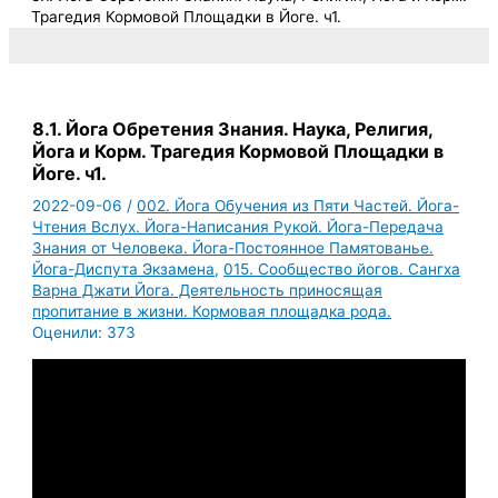
Трагедия Кормовой Площадки в Йоге. ч1.
8.1. Йога Обретения Знания. Наука, Религия,
Йога и Корм. Трагедия Кормовой Площадки в
Йоге. ч1.
2022-09-06
/
002. Йога Обучения из Пяти Частей. Йога-
Чтения Вслух. Йога-Написания Рукой. Йога-Передача
Знания от Человека. Йога-Постоянное Памятованье.
Йога-Диспута Экзамена
,
015. Сообщество йогов. Сангха
Варна Джати Йога. Деятельность приносящая
пропитание в жизни. Кормовая площадка рода.
Оценили:
373