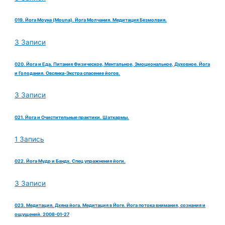
019. Йога Моуна (Mouna). Йога Молчания. Медитация Безмолвия.
3 Записи
020. Йога и Еда. Питания Физическое, Ментальное, Эмоциональное, Духовное. Йога
и Голодания. Овсянка-Экстра спасение йогов.
3 Записи
021. Йога и Очистительные практики. Шаткармы.
1 Запись
022. Йога Мудр и Бандх. Спец упражнения йоги.
3 Записи
023. Медитация. Дхяна йога. Медитация в Йоге. Йога потока внимания, сознания и
ощущений. 2008-01-27