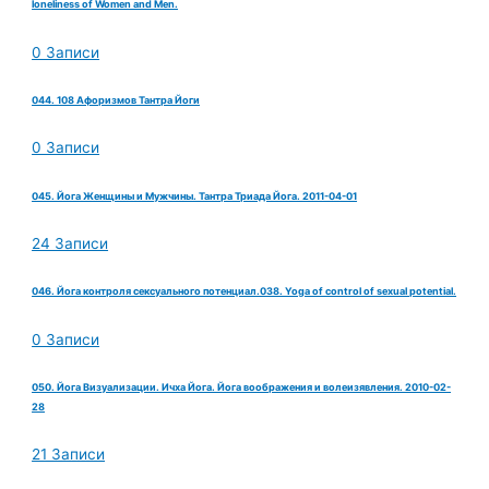
loneliness of Women and Men.
0 Записи
044. 108 Афоризмов Тантра Йоги
0 Записи
045. Йога Женщины и Мужчины. Тантра Триада Йога. 2011-04-01
24 Записи
046. Йога контроля сексуального потенциал.038. Yoga of control of sexual potential.
0 Записи
050. Йога Визуализации. Ичха Йога. Йога воображения и волеизявления. 2010-02-
28
21 Записи