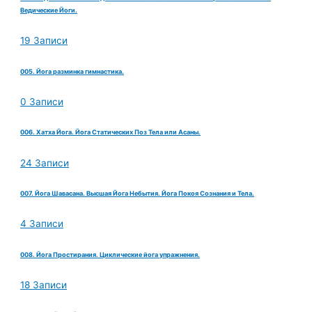
Ведические Йоги.
19 Записи
005. Йога разминка гимнастика.
0 Записи
006. Хатха Йога. Йога Статических Поз Тела или Асаны.
24 Записи
007. Йога Шавасана. Высшая Йога Небытия. Йога Покоя Сознания и Тела.
4 Записи
008. Йога Простирания. Циклические йога упражнения.
18 Записи