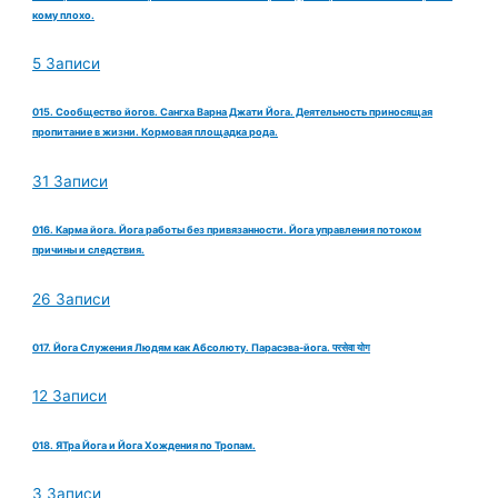
кому плохо.
5 Записи
015. Сообщество йогов. Сангха Варна Джати Йога. Деятельность приносящая
пропитание в жизни. Кормовая площадка рода.
31 Записи
016. Карма йога. Йога работы без привязанности. Йога управления потоком
причины и следствия.
26 Записи
017. Йога Служения Людям как Абсолюту. Парасэва-йога. परसेवा योग
12 Записи
018. ЯТра Йога и Йога Хождения по Тропам.
3 Записи