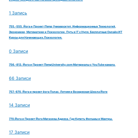
1 Запись
755.-555. Йога и Проект iTemp Университет. Информационных Технологий,
Экономики, Математики и Психологии. Путь в IT с Нуля. Бесплатные Онлайн ИТ
Курсы для Начинающих.Психология.
0 Записи
756.-813. Йога и Проект iTempUniversity.com Материалы с YouTube канала.
66 Записи
757.-870. Йога и проект йога Пэлас. Летняя и Воскресная Школа Йоги
14 Записи
770.Йога и Проект Йога Магазины Адреса. Где Купить Фильмы и Мантры.
17 Записи