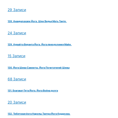
29 Записи
128. Анандалахари Йога. Шри Видья Мать Тантр.
24 Записи
129. Адвайта Веданта Йога. Йога преодоления Майи.
15 Записи
130. Йога Шива Самхиты. Йога Почитателей Шивы
68 Записи
131. Бхагават Гита Йога. Йога Война долга
20 Записи
132. Тибетская йога Наропы.Тантра Йога буддизма.