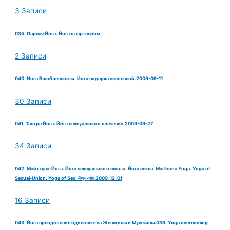
3 Записи
035. Парная Йога. Йога с партнером.
2 Записи
040. Йога Влюбленности. Йога подарка вселенной.2009-09-11
30 Записи
041. Тантра Йога. Йога сексуального влечения.2009-09-27
34 Записи
042. Майтхуна-Йога. Йога сексуального союза. Йога секса. Maithuna Yoga. Yoga of
Sexual-Union. Yoga of Sex. मैथुन-योग 2009-12-01
16 Записи
043. Йога преодоление одиночества Женщины и Мужчины.039. Yoga overcoming