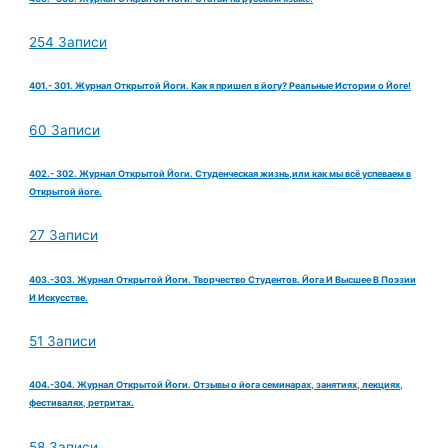
254 Записи
401.- 301. Журнал Открытой Йоги. Как я пришел в йогу? Реальные Истории о Йоге!
60 Записи
402.- 302. Журнал Открытой Йоги. Студенческая жизнь,или как мы всё успеваем в
Открытой йоге.
27 Записи
403.-303. Журнал Открытой Йоги. Творчество Студентов. Йога И Высшее В Поэзии
И Искусстве.
51 Записи
404.-304. Журнал Открытой Йоги. Отзывы о йога семинарах, занятиях, лекциях,
фестивалях, ретритах.
58 Записи