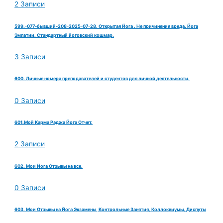
2 Записи
599.-077-бывший-208-2025-07-28. Открытая Йога . Не причинения вреда. Йога
Эмпатии. Стандартный йоговский кошмар.
3 Записи
600. Личные номера преподавателей и студентов для личной деятельности.
0 Записи
601.Мой Карма Раджа Йога Отчет.
2 Записи
602. Мои Йога Отзывы на все.
0 Записи
603. Мои Отзывы на Йога Экзамены, Контрольные Занятия, Коллоквиумы, Диспуты