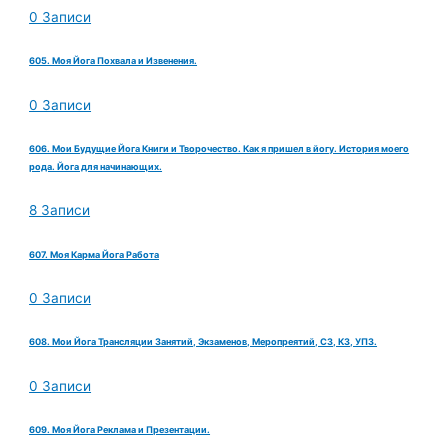
0 Записи
605. Моя Йога Похвала и Извенения.
0 Записи
606. Мои Будущие Йога Книги и Творочество. Как я пришел в йогу. История моего
рода. Йога для начинающих.
8 Записи
607. Моя Карма Йога Работа
0 Записи
608. Мои Йога Трансляции Занятий, Экзаменов, Меропреятий, СЗ, КЗ, УПЗ.
0 Записи
609. Моя Йога Реклама и Презентации.