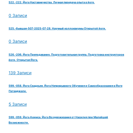
522.-222. Йога Наставничества. Личная передача опыта в йоге.
0 Записи
525.-бывшая-507-2025-07-28. Научный коллоквиумы Открытой йоги.
0 Записи
526.-206. Йога Преподавания. Подготовительная группа. Подготовка инструкторов
йоги. Открытая Йога.
139 Записи
599.-058. Йога Свадхьяя. Йога Непрерывного Обучения и Самообразования в Йоге
Патанджали.
5 Записи
599.-059. Йога Ахимса. Йога Воздерживания от Насилия при Малейшей
Возможности.