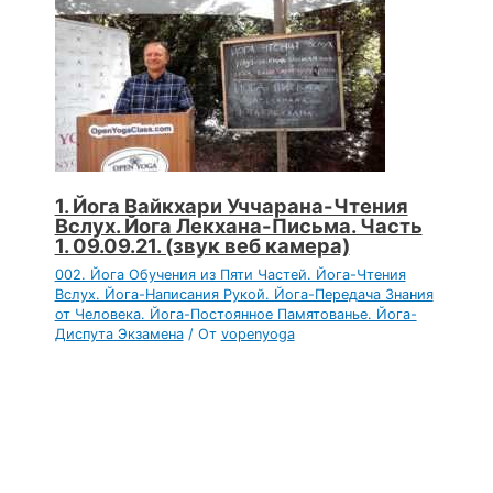
1. Йога Вайкхари Уччарана-Чтения
Вслух. Йога Лекхана-Письма. Часть
1. 09.09.21. (звук веб камера)
002. Йога Обучения из Пяти Частей. Йога-Чтения
Вслух. Йога-Написания Рукой. Йога-Передача Знания
от Человека. Йога-Постоянное Памятованье. Йога-
Диспута Экзамена
/ От
vopenyoga