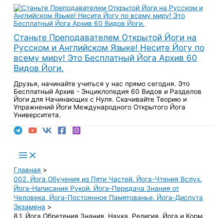
Перейти
к
содержимому
Станьте Преподавателем Открытой Йоги на
Русском и Английском Языке! Несите Йогу по
всему миру! Это Бесплатный Йога Архив 60
Видов Йоги.
Друзья, начинайте учиться у нас прямо сегодня. Это
Бесплатный Архив - Энциклопедия 60 Видов и Разделов
Йоги для Начинающих с Нуля. Скачивайте Теорию и
Упражнений Йоги Международного Открытого Йога
Университета.
Поиск
Main
Menu
Главная
002. Йога Обучения из Пяти Частей. Йога-Чтения Вслух.
Йога-Написания Рукой. Йога-Передача Знания от
Человека. Йога-Постоянное Памятованье. Йога-Диспута
Экзамена
8.1. Йога Обретения Знания. Наука, Религия, Йога и Корм.