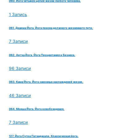
060. Йога четырех целий жизни любого человека.
1 Запись
061. Дхарма Йога. Йога поиска должного жизненного пути.
7 Записи
062. Артха Йога. Йога Процветания и Бизнеса.
96 Записи
063. Кама Йога. Йога законных наслаждений жизни.
46 Записи
064. Мокша Йога. Йога освобождения.
7 Записи
127. Йога Сутра Патанджали. Классическая йога.