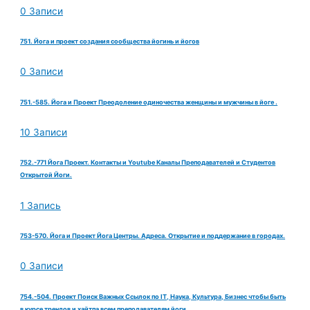
0 Записи
751. Йога и проект создания сообщества йогинь и йогов
0 Записи
751.-585. Йога и Проект Преодоление одиночества женщины и мужчины в йоге .
10 Записи
752.-771 Йога Проект. Контакты и Youtube Каналы Преподавателей и Студентов
Открытой Йоги.
1 Запись
753-570. Йога и Проект Йога Центры. Адреса. Открытие и поддержание в городах.
0 Записи
754.-504. Проект Поиск Важных Ссылок по IT, Наука, Культура, Бизнес чтобы быть
в курсе трендов и хайтпа всем преподавателям йоги