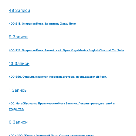
48 Записи
400-218. Открытая Йога. Занятия по Хатха Йоге.
9 Записи
400-219. Открытая Йога. Английский. Open Yoga Mantra English Channal. YouTube
13 Записи
400-850. Открытые занятия курсов подготовки преподавателей йоги.
1 Запись
400. Йога Журналы, Практические Йога Занятия, Лекции преподавателей и
студентов.
0 Записи
400.- 300. Журнал Открытой Йоги. Статьи на русском языке.