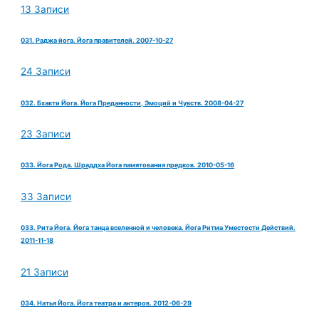
13 Записи
031. Раджа йога. Йога правителей. 2007-10-27
24 Записи
032. Бхакти Йога. Йога Преданности, Эмоций и Чувств. 2008-04-27
23 Записи
033. Йога Рода. Шраддха Йога памятования предков. 2010-05-16
33 Записи
033. Рита Йога. Йога танца вселенной и человека. Йога Ритма Уместости Действий.
2011-11-18
21 Записи
034. Натья Йога. Йога театра и актеров. 2012-06-29