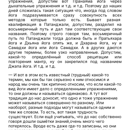
упражнения, допустим вот Пранаяма йога через
дыхательные упражнения и т.д. и т.д. Поэтому до наших
дней сложилась такая ситуация что, иногда под словом
йога подразумевается сразу совокупность всех
методов которые только есть. Бывает разная
квалификация в Патанджали, допустим, разделил на
восьмеричный путь и дал там соответствующие свои
названия. Поэтому строго говоря там, восьмеричный
путь по Патанджали тогда должна быть и Пратьяхара
йога и Дхьяна йога опять же, и Дхарана йога, ну и
Самадхи йога или йога Самадхи. А в других даются
другие термины, более узко направленные. Допустим,
какой-то определённый способ рецитации или
повторения мантр, ну он закрепился под названием
Джапа йога. И т.д. и т.д.
— И вот в этом есть известный (трудный) какой-то
термин, мы как бы так серьезно к ним относимся и
народ мы очень так критично относим, что если какой-то
вид йоги имеет дело с определенными упражнениями,
то они должны и называться одинаково. А тут вот
традиция до нас доносит, что одно и тоже упражнение
может называться совершенно по разному. Или
наоборот, разные подходы могут называться одним и
тем же словом. То есть, вот такая трудность
существует. Если ещё учитывать, что до нас собственно
говоря дошли ошмётки знаний,очень много чего
потерялось. Вроде есть даже где-то записаны, но они