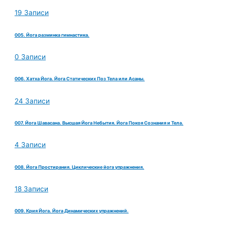
19 Записи
005. Йога разминка гимнастика.
0 Записи
006. Хатха Йога. Йога Статических Поз Тела или Асаны.
24 Записи
007. Йога Шавасана. Высшая Йога Небытия. Йога Покоя Сознания и Тела.
4 Записи
008. Йога Простирания. Циклические йога упражнения.
18 Записи
009. Крия Йога. Йога Динамических упражнений.