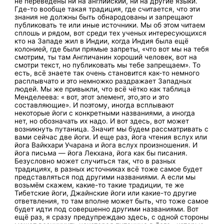
не переведены ни на английский, ни на другие языки.
Где-то вообще такая традиция, где считается, что эти
знания не должны быть обнародованы и запрещают
публиковать те или иные источники. Мы об этом читаем
сплошь и рядом, вот среди тех ученых интересующихся
кто на Западе жил в Индии, когда Индия была ещё
колонией, где были прямые запреты, «что вот мы на тебя
смотрим, ты там Англичанин хороший человек, вот на
смотри текст, но публиковать мы тебе запрещаем». То
есть, всё знаете так очень становится как-то немного
расплывчато и это немножко раздражает Западных
людей. Мы же привыкли, что всё чётко как таблица
Менделеева: « вот, этот элемент, это,это и это
составляющие». И поэтому, иногда всплывают
некоторые йоги с конкретными названиями, а иногда
нет, но обозначать их надо. И вот здесь, вот может
возникнуть путаница. Значит мы будем рассматривать с
вами сейчас две йоги. И еще раз, йога чтения вслух или
йога Вайкхари Учарана и йога вслух произношения. И
йога письма — йога Лекхана, йога как бы писания.
Безусловно может случиться так, что в разных
традициях, в разных источниках всё тоже самое будет
представляться под другими названиями. А если мы
возьмём скажем, какие-то такие традиции, те же
Тибетские йоги, Джайнские йоги или какие-то другие
ответвления, то там вполне может быть, что тоже самое
будет идти под совершенно другими названиями. Вот
ещё раз, я сразу предупреждаю здесь, с одной стороны