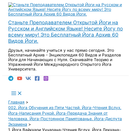
Перейти
к
содержимому
Станьте Преподавателем Открытой Йоги на
Русском и Английском Языке! Несите Йогу по
всему миру! Это Бесплатный Йога Архив 60
Видов Йоги.
Друзья, начинайте учиться у нас прямо сегодня. Это
Бесплатный Архив - Энциклопедия 60 Видов и Разделов
Йоги для Начинающих с Нуля. Скачивайте Теорию и
Упражнений Йоги Международного Открытого Йога
Университета.
Поиск
Main
Menu
Главная
002. Йога Обучения из Пяти Частей. Йога-Чтения Вслух.
Йога-Написания Рукой. Йога-Передача Знания от
Человека. Йога-Постоянное Памятованье. Йога-Диспута
Экзамена
1. Йога Вайкхари Уччарана-Чтения Вслух. Йога Лекхана-