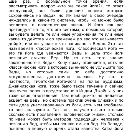
Ещё раз, с формальной точки зрения, если
рассматривать вопрос «что же такое йога?», то ответ
следующий, вот были древние знания которые
сохранились на Ведах, но эти знания в свою очередь
нуждались в какой-то системе, чтобы их можно было
воплотить в повседневную жизнь. И йога как раз
претендует на то, что эта система, с помощью которой,
вы будете делать те или иные упражнения, те или иные
какие-то действа и со временем до вас что называется
дойдёт или вы узнаете что написано в Ведах. Это так
называемая классическая йога. Классическая йога —
это та йога где уважаются Веды и цель этой йоги
познание смысла Вед. Ну то есть, того знания
заключенного в Ведах. Хочу сразу оговорится, есть не
классические йоги в которых вы ничего не услышите про
Веды, но которые сами по себе достаточно
могущественны, достаточно полезны. Ну вот в
частности, Тибетская йога-йога на почве Буддизма,
Джайнизская йога, тоже было такое течение и сейчас
оно очень хорошо представлено в Индии. Джайны, у них
тоже свое ответвление. Там вообщем-то не делается
акцент на Веды, но система практик очень близких и по
сути дела унаследованных из йоги, есть чем вообщем-
то все пользуются. Так вот, получается что столько
сколько есть проявлений человеческой жизни, столько
по идеи может быть методов подводящих человека к
познанию Вед, чтобы мы поняли смысл Вед. На Западе,
понятно, в первую очередь стала известна Хатха йога