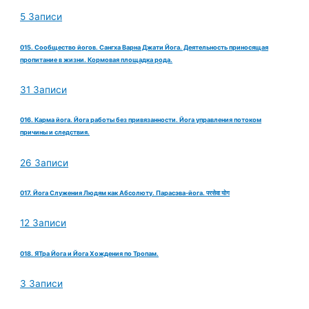
5 Записи
015. Сообщество йогов. Сангха Варна Джати Йога. Деятельность приносящая
пропитание в жизни. Кормовая площадка рода.
31 Записи
016. Карма йога. Йога работы без привязанности. Йога управления потоком
причины и следствия.
26 Записи
017. Йога Служения Людям как Абсолюту. Парасэва-йога. परसेवा योग
12 Записи
018. ЯТра Йога и Йога Хождения по Тропам.
3 Записи