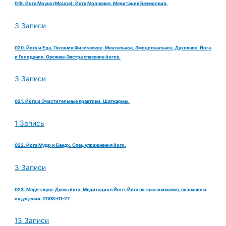
019. Йога Моуна (Mouna). Йога Молчания. Медитация Безмолвия.
3 Записи
020. Йога и Еда. Питания Физическое, Ментальное, Эмоциональное, Духовное. Йога
и Голодания. Овсянка-Экстра спасение йогов.
3 Записи
021. Йога и Очистительные практики. Шаткармы.
1 Запись
022. Йога Мудр и Бандх. Спец упражнения йоги.
3 Записи
023. Медитация. Дхяна йога. Медитация в Йоге. Йога потока внимания, сознания и
ощущений. 2008-01-27
13 Записи