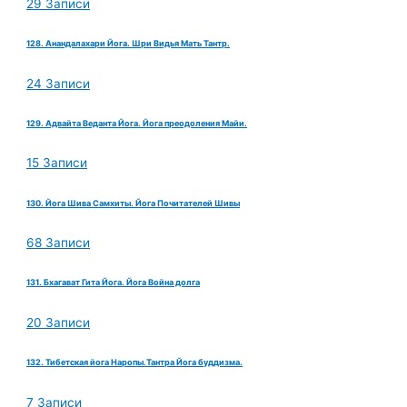
29 Записи
128. Анандалахари Йога. Шри Видья Мать Тантр.
24 Записи
129. Адвайта Веданта Йога. Йога преодоления Майи.
15 Записи
130. Йога Шива Самхиты. Йога Почитателей Шивы
68 Записи
131. Бхагават Гита Йога. Йога Война долга
20 Записи
132. Тибетская йога Наропы.Тантра Йога буддизма.
7 Записи