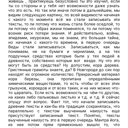
живешь , практикуешь безусловно ты это изучил, если
ты со стороны и у тебя нет возможности даже узнать
что это есть. Но так или иначе потом в дальнейшем, мы
видим следующую картину, по всей видимости начиная
с какого то момента всё же стали записывать эти
тексты, то ли потому что жизнь стала более оседлой, то
ли потому что образ жизни поменялся, то ли потому что
возник риск потери знания. И действительно, войны,
эпидемии, неурожаи, мы не знаем, это большая тайна,
но начиная с какого-то времени, в первую очередь
Веды стали записываться. Записываться, как мы
понимаем, не на бумаге и чернилами, а на тех
подручных средствах которые были у тех людей в
древности, собственно которые вот везде. Ну что это
могут быть за средства? Ну допустим, кора дерева.
Гристянные грамоты знаете, да? В Новгороде до сих пор
находят их огромное количество. Прекрасный материал
кора березы, она пропитана определёнными
химическими веществами, то есть чтобы от всех этих
грызунов, короедов и от всех таких, и на них можно что-
то царапать. Если есть возможность на чём-то другом,
на каких либо пальмовых листьях и т.д. и т.д. Я сейчас
опущу этот вопрос. Факт тот, что начали записывать
древние тексты и как-бы эта традиция сохранялась, что
параллельно с текстом выученным наизусть еще
присутствует записанный текст. Понятно, тексты
выученные наизусть это в первую очередь Мантра йога,
из нее потом прям прямехонько вышло то, что