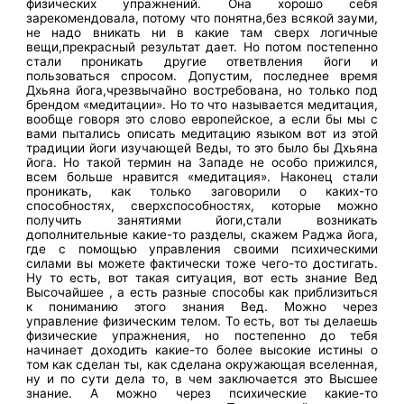
физических упражнений. Она хорошо себя
зарекомендовала, потому что понятна,без всякой зауми,
не надо вникать ни в какие там сверх логичные
вещи,прекрасный результат дает. Но потом постепенно
стали проникать другие ответвления йоги и
пользоваться спросом. Допустим, последнее время
Дхьяна йога,чрезвычайно востребована, но только под
брендом «медитации». Но то что называется медитация,
вообще говоря это слово европейское, а если бы мы с
вами пытались описать медитацию языком вот из этой
традиции йоги изучающей Веды, то это было бы Дхьяна
йога. Но такой термин на Западе не особо прижился,
всем больше нравится «медитация». Наконец стали
проникать, как только заговорили о каких-то
способностях, сверхспособностях, которые можно
получить занятиями йоги,стали возникать
дополнительные какие-то разделы, скажем Раджа йога,
где с помощью управления своими психическими
силами вы можете фактически тоже чего-то достигать.
Ну то есть, вот такая ситуация, вот есть знание Вед
Высочайшее , а есть разные способы как приблизиться
к пониманию этого знания Вед. Можно через
управление физическим телом. То есть, вот ты делаешь
физические упражнения, но постепенно до тебя
начинает доходить какие-то более высокие истины о
том как сделан ты, как сделана окружающая вселенная,
ну и по сути дела то, в чем заключается это Высшее
знание. А можно через психические какие-то