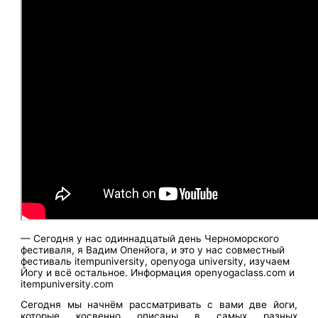
— Сегодня у нас одиннадцатый день Черноморского
фестиваля, я Вадим Опенйога, и это у нас совместный
фестиваль itempuniversity, openyoga university, изучаем
Йогу и всё остальное. Информация openyogaclass.com и
itempuniversity.com
Сегодня мы начнём рассматривать с вами две йоги,
которые косвенно описаны в самых разных