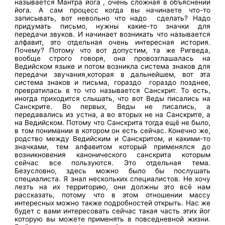
называется Мантра йога , очень сложная в объяснении
йога. А сам процесс когда вы начинаете что-то
записывать, вот невольно что надо сделать? Надо
придумать письмо, нужны какие-то значки для
передачи звуков. И начинает возникать что называется
алфавит, это отдельная очень интересная история.
Почему? Потому что вот допустим, та же Ригведа,
вообще строго говоря, она провозглашалась на
Ведийском языке и потом возникла система знаков для
передачи звучания,которая в дальнейшем, вот эта
система знаков и письма, гораздо гораздо позднее,
превратилась в то что называется Санскрит. То есть,
иногда приходится слышать, что вот Веды писались на
Санскрите. Во первых, Веды не писались, а
передавались из устна, а во вторых не на Санскрите, а
на Ведийском. Потому что Санскрита тогда ещё не было,
в том понимании в котором он есть сейчас. Конечно же,
родство между Ведийским и Санскритом, и какими-то
значками, тем алфавитом который применялся до
возникновения канонического санскрита которым
сейчас все пользуются. Это отдельная тема.
Безусловно, здесь можно было бы послушать
специалиста. Я знал нескольких специалистов. Не хочу
лезть на их территорию, они должны это всё нам
рассказать, потому что в этом отношении массу
интересных можно также подробностей открыть. Нас же
будет с вами интересовать сейчас такая часть этих йог
которую вы можете применять в повседневной жизни.