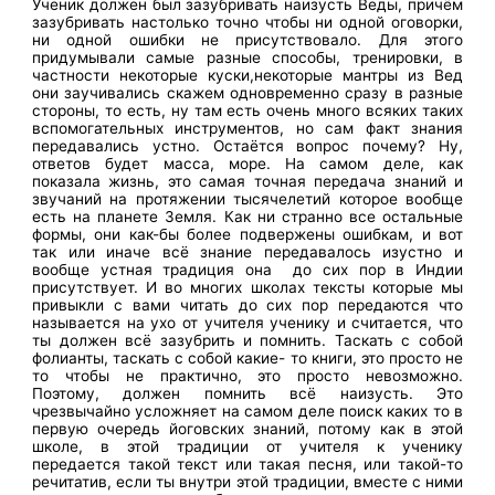
Ученик должен был зазубривать наизусть Веды, причём
зазубривать настолько точно чтобы ни одной оговорки,
ни одной ошибки не присутствовало. Для этого
придумывали самые разные способы, тренировки, в
частности некоторые куски,некоторые мантры из Вед
они заучивались скажем одновременно сразу в разные
стороны, то есть, ну там есть очень много всяких таких
вспомогательных инструментов, но сам факт знания
передавались устно. Остаётся вопрос почему? Ну,
ответов будет масса, море. На самом деле, как
показала жизнь, это самая точная передача знаний и
звучаний на протяжении тысячелетий которое вообще
есть на планете Земля. Как ни странно все остальные
формы, они как-бы более подвержены ошибкам, и вот
так или иначе всё знание передавалось изустно и
вообще устная традиция она до сих пор в Индии
присутствует. И во многих школах тексты которые мы
привыкли с вами читать до сих пор передаются что
называется на ухо от учителя ученику и считается, что
ты должен всё зазубрить и помнить. Таскать с собой
фолианты, таскать с собой какие- то книги, это просто не
то чтобы не практично, это просто невозможно.
Поэтому, должен помнить всё наизусть. Это
чрезвычайно усложняет на самом деле поиск каких то в
первую очередь йоговских знаний, потому как в этой
школе, в этой традиции от учителя к ученику
передается такой текст или такая песня, или такой-то
речитатив, если ты внутри этой традиции, вместе с ними