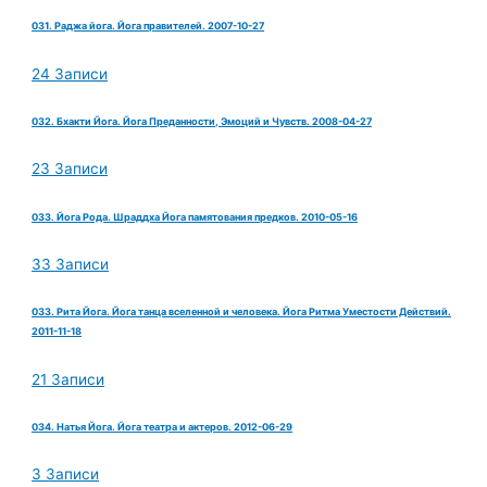
031. Раджа йога. Йога правителей. 2007-10-27
24 Записи
032. Бхакти Йога. Йога Преданности, Эмоций и Чувств. 2008-04-27
23 Записи
033. Йога Рода. Шраддха Йога памятования предков. 2010-05-16
33 Записи
033. Рита Йога. Йога танца вселенной и человека. Йога Ритма Уместости Действий.
2011-11-18
21 Записи
034. Натья Йога. Йога театра и актеров. 2012-06-29
3 Записи