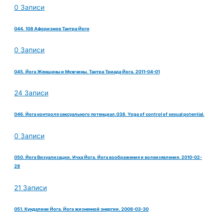
0 Записи
044. 108 Афоризмов Тантра Йоги
0 Записи
045. Йога Женщины и Мужчины. Тантра Триада Йога. 2011-04-01
24 Записи
046. Йога контроля сексуального потенциал.038. Yoga of control of sexual potential.
0 Записи
050. Йога Визуализации. Ичха Йога. Йога воображения и волеизявления. 2010-02-
28
21 Записи
051. Кундалини Йога. Йога жизненной энергии. 2008-03-30