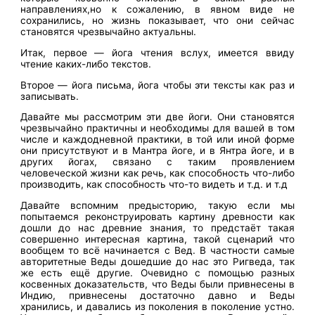
направлениях,но к сожалению, в явном виде не
сохранились, но жизнь показывает, что они сейчас
становятся чрезвычайно актуальны.
Итак, первое — йога чтения вслух, имеется ввиду
чтение каких-либо текстов.
Второе — йога письма, йога чтобы эти тексты как раз и
записывать.
Давайте мы рассмотрим эти две йоги. Они становятся
чрезвычайно практичны и необходимы для вашей в том
числе и каждодневной практики, в той или иной форме
они присутствуют и в Мантра йоге, и в Янтра йоге, и в
других йогах, связано с таким проявлением
человеческой жизни как речь, как способность что-либо
производить, как способность что-то видеть и т.д. и т.д
Давайте вспомним предысторию, такую если мы
попытаемся реконструировать картину древности как
дошли до нас древние знания, то предстаёт такая
совершенно интересная картина, такой сценарий что
вообщем то всё начинается с Вед. В частности самые
авторитетные Веды дошедшие до нас это Ригведа, так
же есть ещё другие. Очевидно с помощью разных
косвенных доказательств, что Веды были привнесены в
Индию, привнесены достаточно давно и Веды
хранились, и давались из поколения в поколение устно.