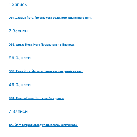
1 Запись
061. Дхарма Йога. Йога поиска должного жизненного пути.
7 Записи
062. Артха Йога. Йога Процветания и Бизнеса.
96 Записи
063. Кама Йога. Йога законных наслаждений жизни.
46 Записи
064. Мокша Йога. Йога освобождения.
7 Записи
127. Йога Сутра Патанджали. Классическая йога.