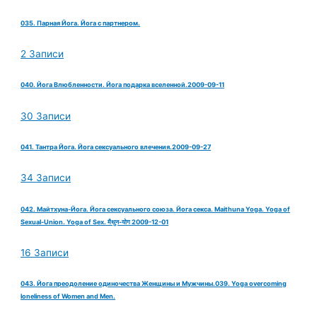
035. Парная Йога. Йога с партнером.
2 Записи
040. Йога Влюбленности. Йога подарка вселенной.2009-09-11
30 Записи
041. Тантра Йога. Йога сексуального влечения.2009-09-27
34 Записи
042. Майтхуна-Йога. Йога сексуального союза. Йога секса. Maithuna Yoga. Yoga of
Sexual-Union. Yoga of Sex. मैथुन-योग 2009-12-01
16 Записи
043. Йога преодоление одиночества Женщины и Мужчины.039. Yoga overcoming
loneliness of Women and Men.