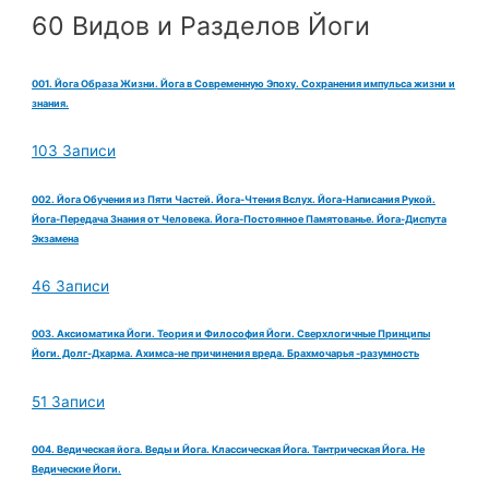
60 Видов и Разделов Йоги
001. Йога Образа Жизни. Йога в Современную Эпоху. Сохранения импульса жизни и
знания.
103 Записи
002. Йога Обучения из Пяти Частей. Йога-Чтения Вслух. Йога-Написания Рукой.
Йога-Передача Знания от Человека. Йога-Постоянное Памятованье. Йога-Диспута
Экзамена
46 Записи
003. Аксиоматика Йоги. Теория и Философия Йоги. Сверхлогичные Принципы
Йоги. Долг-Дхарма. Ахимса-не причинения вреда. Брахмочарья -разумность
51 Записи
004. Ведическая йога. Веды и Йога. Классическая Йога. Тантрическая Йога. Не
Ведические Йоги.