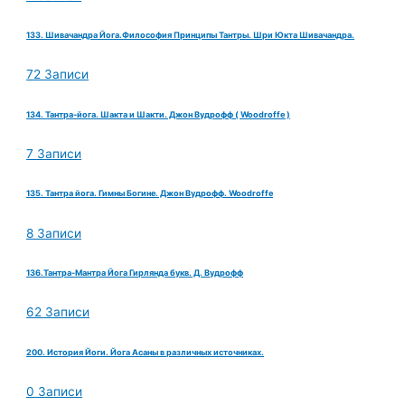
133. Шивачандра Йога.Философия Принципы Тантры. Шри Юкта Шивачандра.
72 Записи
134. Тантра-йога. Шакта и Шакти. Джон Вудрофф ( Woodroffe )
7 Записи
135. Тантра йога. Гимны Богине. Джон Вудрофф. Woodroffe
8 Записи
136.Тантра-Мантра Йога Гирлянда букв. Д. Вудрофф
62 Записи
200. История Йоги. Йога Асаны в различных источниках.
0 Записи