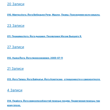
20 Записи
010. Мантра йога. Йога Вибрации Речи, Мысли, Праны. Порождение волн смысла.
23 Записи
011. Пранаяма йога. Йога дыхания. Проявления Жизни Высшего Я.
27 Записи
012. Ньяса Йога. Йога прикосновения. 2005-07-11
21 Записи
013. Йога Тапаса. Йога Вайрагья. Йога Аскетизма , отрешонности и самоконтроля.
4 Записи
014. Прайога. Йога сверхспособностей помощи людям. Праническая помощь тем
кому плохо.