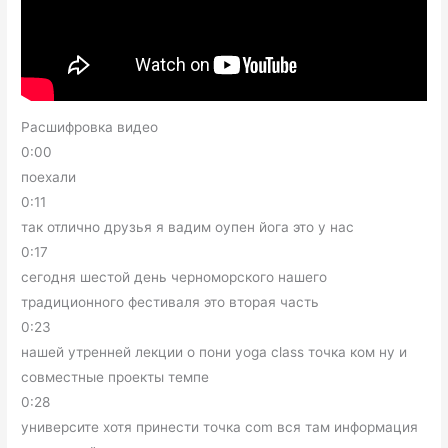
Расшифровка видео
0:00
поехали
0:11
так отлично друзья я вадим оупен йога это у нас
0:17
сегодня шестой день черноморского нашего
традиционного фестиваля это вторая часть
0:23
нашей утренней лекции о пони yoga class точка ком ну и
совместные проекты темпе
0:28
университе хотя принести точка com вся там информация