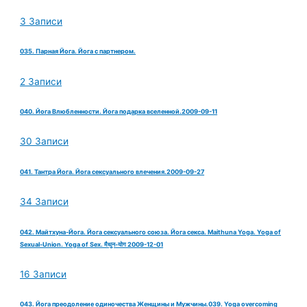
3 Записи
035. Парная Йога. Йога с партнером.
2 Записи
040. Йога Влюбленности. Йога подарка вселенной.2009-09-11
30 Записи
041. Тантра Йога. Йога сексуального влечения.2009-09-27
34 Записи
042. Майтхуна-Йога. Йога сексуального союза. Йога секса. Maithuna Yoga. Yoga of
Sexual-Union. Yoga of Sex. मैथुन-योग 2009-12-01
16 Записи
043. Йога преодоление одиночества Женщины и Мужчины.039. Yoga overcoming