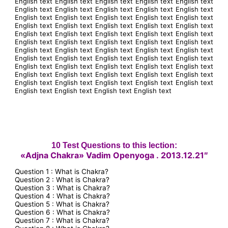
English text English text English text English text English text
English text English text English text English text English text
English text English text English text English text English text
English text English text English text English text English text
English text English text English text English text English text
English text English text English text English text English text
English text English text English text English text English text
English text English text English text English text English text
English text English text English text English text English text
English text English text English text English text English text
English text English text English text English text English text
English text English text English text English text
10
Test Questions to this lection:
«
Adjna Chakra
»
Vadim Openyoga
.
2013.12.21″
Question 1 : What is Chakra?
Question 2 : What is Chakra?
Question 3 : What is Chakra?
Question 4 : What is Chakra?
Question 5 : What is Chakra?
Question 6 : What is Chakra?
Question 7 : What is Chakra?