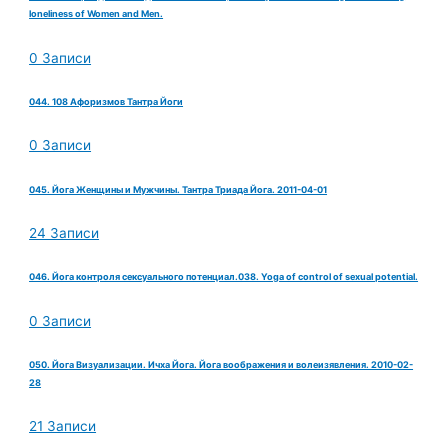
loneliness of Women and Men.
0 Записи
044. 108 Афоризмов Тантра Йоги
0 Записи
045. Йога Женщины и Мужчины. Тантра Триада Йога. 2011-04-01
24 Записи
046. Йога контроля сексуального потенциал.038. Yoga of control of sexual potential.
0 Записи
050. Йога Визуализации. Ичха Йога. Йога воображения и волеизявления. 2010-02-
28
21 Записи