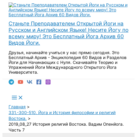
Перейти
к
содержимому
Станьте Преподавателем Открытой Йоги на
Русском и Английском Языке! Несите Йогу по
всему миру! Это Бесплатный Йога Архив 60
Видов Йоги.
Друзья, начинайте учиться у нас прямо сегодня. Это
Бесплатный Архив - Энциклопедия 60 Видов и Разделов
Йоги для Начинающих с Нуля. Скачивайте Теорию и
Упражнений Йоги Международного Открытого Йога
Университета.
Поиск
Main
Menu
Главная
331.-300-510. Йога и История философии и религий
Востока.
2019_08_27 История религий Востока. Вадим Опенйога.
Часть 7