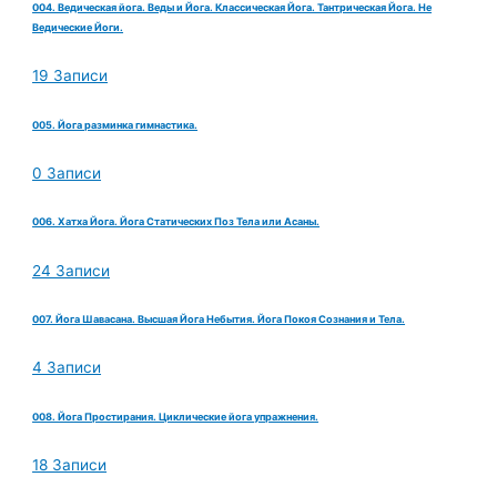
004. Ведическая йога. Веды и Йога. Классическая Йога. Тантрическая Йога. Не
Ведические Йоги.
19 Записи
005. Йога разминка гимнастика.
0 Записи
006. Хатха Йога. Йога Статических Поз Тела или Асаны.
24 Записи
007. Йога Шавасана. Высшая Йога Небытия. Йога Покоя Сознания и Тела.
4 Записи
008. Йога Простирания. Циклические йога упражнения.
18 Записи