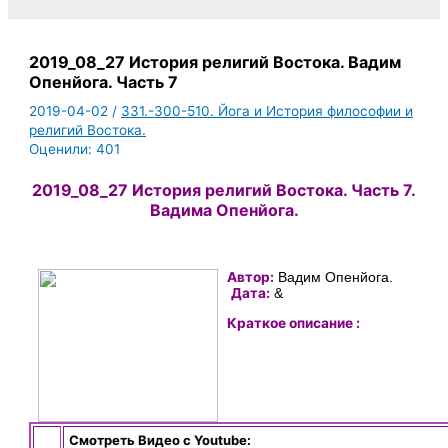
2019_08_27 История религий Востока. Вадим
Опенйога. Часть 7
2019-04-02
/
331.-300-510. Йога и История философии и
религий Востока.
Оценили:
401
2019_08_27 История религий Востока. Часть 7.
Вадима Опенйога.
Автор:
Вадим Опенйога.
Дата:
&
Краткое описание :
Смотреть Видео с Youtube: