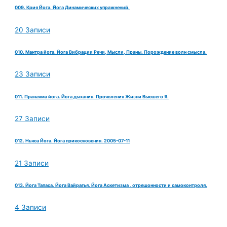
009. Крия Йога. Йога Динамических упражнений.
20 Записи
010. Мантра йога. Йога Вибрации Речи, Мысли, Праны. Порождение волн смысла.
23 Записи
011. Пранаяма йога. Йога дыхания. Проявления Жизни Высшего Я.
27 Записи
012. Ньяса Йога. Йога прикосновения. 2005-07-11
21 Записи
013. Йога Тапаса. Йога Вайрагья. Йога Аскетизма , отрешонности и самоконтроля.
4 Записи