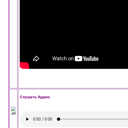
Слушать Аудио: