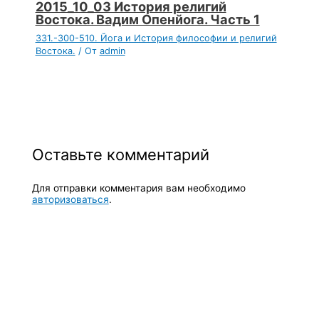
2015_10_03 История религий
Востока. Вадим Опенйога. Часть 1
331.-300-510. Йога и История философии и религий
Востока.
/ От
admin
Оставьте комментарий
Для отправки комментария вам необходимо
авторизоваться
.