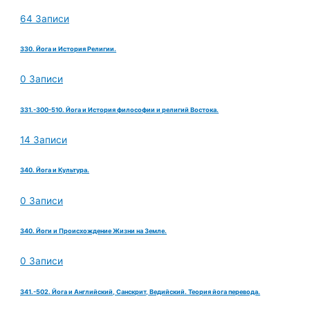
64 Записи
330. Йога и История Религии.
0 Записи
331.-300-510. Йога и История философии и религий Востока.
14 Записи
340. Йога и Культура.
0 Записи
340. Йоги и Происхождение Жизни на Земле.
0 Записи
341.-502. Йога и Английский, Санскрит, Ведийский. Теория йога перевода.