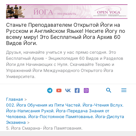
Перейти
к
содержимому
Станьте Преподавателем Открытой Йоги на
Русском и Английском Языке! Несите Йогу по
всему миру! Это Бесплатный Йога Архив 60
Видов Йоги.
Друзья, начинайте учиться у нас прямо сегодня. Это
Бесплатный Архив - Энциклопедия 60 Видов и Разделов
Йоги для Начинающих с Нуля. Скачивайте Теорию и
Упражнений Йоги Международного Открытого Йога
Университета.
Поиск
Main
Главная
002. Йога Обучения из Пяти Частей. Йога-Чтения Вслух.
Men
Йога-Написания Рукой. Йога-Передача Знания от
Человека. Йога-Постоянное Памятованье. Йога-Диспута
Экзамена
5. Йога Смарана- Йога Памятования.