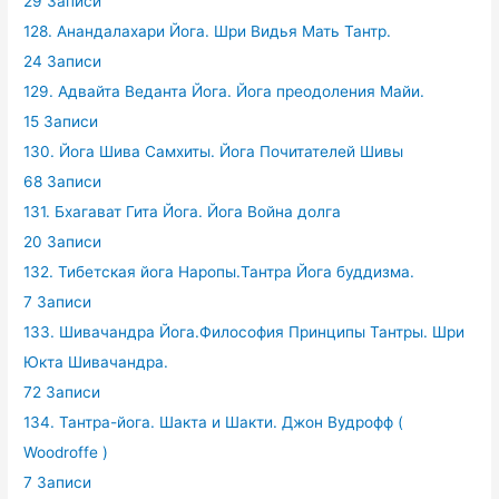
29 Записи
128. Анандалахари Йога. Шри Видья Мать Тантр.
24 Записи
129. Адвайта Веданта Йога. Йога преодоления Майи.
15 Записи
130. Йога Шива Самхиты. Йога Почитателей Шивы
68 Записи
131. Бхагават Гита Йога. Йога Война долга
20 Записи
132. Тибетская йога Наропы.Тантра Йога буддизма.
7 Записи
133. Шивачандра Йога.Философия Принципы Тантры. Шри
Юкта Шивачандра.
72 Записи
134. Тантра-йога. Шакта и Шакти. Джон Вудрофф (
Woodroffe )
7 Записи