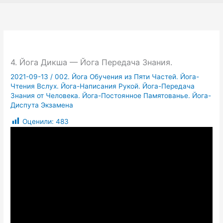
4. Йога Дикша — Йога Передача Знания.
2021-09-13
/
002. Йога Обучения из Пяти Частей. Йога-
Чтения Вслух. Йога-Написания Рукой. Йога-Передача
Знания от Человека. Йога-Постоянное Памятованье. Йога-
Диспута Экзамена
Оценили:
483