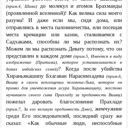
 до молекул и атомов Брахманды 
(прим.4, Шива)
(проявленной вселенной)! Как велика сила моего 
разума! И даже если мы, сидя дома, или 
отправляясь в места паломничества, или посещая 
места кремации или казни, сталкиваемся с 
Садхаками, способны ли мы распознать их? 
Можем ли мы распознать Девату потому, что он 
представлен в каждом доме 
(прим.5, Имеется в виду 
изображение (Пратима), которое устанавливается в 
? Когда после убийства 
домах индийских семей)
Хираньякашипу Бхагаван Нарасимхадева 
(прим.6, 
Вишну в своем воплощении человека-Льва, которое он 
принял для уничтожения асура Хираньякашипу, жестоко 
мучившего своего сына Прахладу за преданность Вишну)
пожелал даровать благословение Прахладе 
, жемчужине 
(прим.7, За его великую преданность Дэве)
среди Eго последователей, последний сразу же 
сказал: «Как обычные люди, неспособные 