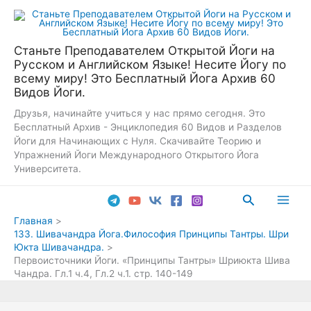
Перейти
к
содержимому
Станьте Преподавателем Открытой Йоги на
Русском и Английском Языке! Несите Йогу по
всему миру! Это Бесплатный Йога Архив 60
Видов Йоги.
Друзья, начинайте учиться у нас прямо сегодня. Это
Бесплатный Архив - Энциклопедия 60 Видов и Разделов
Йоги для Начинающих с Нуля. Скачивайте Теорию и
Упражнений Йоги Международного Открытого Йога
Университета.
Поиск
Main
Главная
133. Шивачандра Йога.Философия Принципы Тантры. Шри
Men
Юкта Шивачандра.
Первоисточники Йоги. «Принципы Тантры» Шриюкта Шива
Чандра. Гл.1 ч.4, Гл.2 ч.1. стр. 140-149