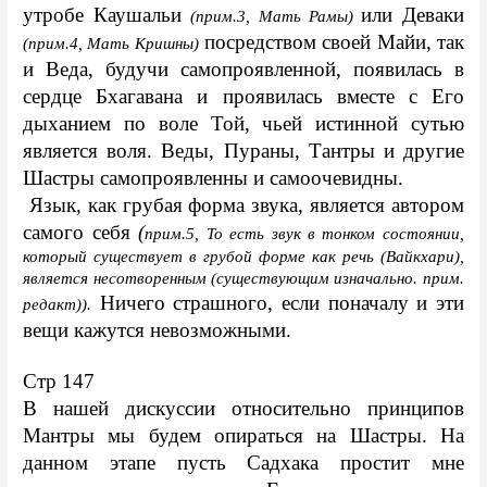
утробе Каушальи 
или Деваки 
(прим.3, Мать Рамы) 
 посредством своей Майи, так 
(прим.4, Мать Кришны)
и Веда, будучи самопроявленной, появилась в 
сердце Бхагавана и проявилась вместе с Его 
дыханием по воле Той, чьей истинной сутью 
является воля. Веды, Пураны, Тантры и другие 
Шастры самопроявленны и самоочевидны.
 Язык, как грубая форма звука, является автором 
самого себя
 (
прим.5, То есть звук в тонком состоянии, 
который существует в грубой форме как речь (Вайкхари), 
является несотворенным (существующим изначально. прим. 
 Ничего страшного, если поначалу и эти 
редакт)).
вещи кажутся невозможными.
Стр 147
В нашей дискуссии относительно принципов 
Мантры мы будем опираться на Шастры. На 
данном этапе пусть Садхака простит мне 