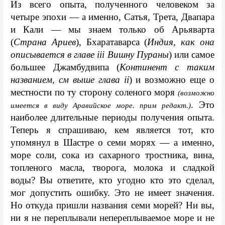
Из всего опыта, полученного человеком за 
четыре эпохи — а именно, Сатья, Трета, Двапара 
и Кали — мы знаем только об Арьяварта 
(
Страна Ариев
), Бхаратаварса (
Индия, как она 
описывается в главе iii Вишну Пураны
) или самое 
большее Джамбудвипа (
Континент с таким 
названием, см выше глава ii
) и возможно еще о 
местности по ту сторону соленого моря 
(возможно 
. Это 
имеется в виду Аравийское море. прим редакт.)
наиболее длительные периоды получения опыта. 
Теперь я спрашиваю, кем является тот, кто 
упомянул в Шастре о семи морях — а именно, 
море соли, сока из сахарного тростника, вина, 
топленого масла, творога, молока и сладкой 
воды? Вы ответите, кто угодно кто это сделал, 
мог допустить ошибку. Это не имеет значения. 
Но откуда пришли названия семи морей? Ни вы, 
ни я не переплывали непереплываемое море и не 