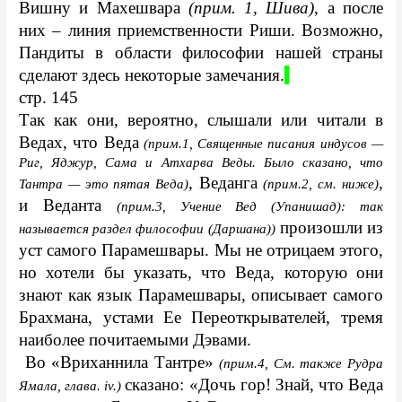
Вишну и Махешвара 
(прим. 1, Шива)
, а после 
них – линия приемственности Риши. Возможно, 
Пандиты в области философии нашей страны 
сделают здесь некоторые замечания.
стр. 145
Так как они, вероятно, слышали или читали в 
Ведах, что Веда
 (прим.1, Священные писания индусов — 
Риг, Яджур, Сама и Атхарва Веды. Было сказано, что 
, Веданга 
, 
Тантра — это пятая Веда)
(прим.2, см. ниже)
и Веданта 
(прим.3, Учение Вед (Упанишад): так 
 произошли из 
называется раздел философии (Даршана))
уст самого Парамешвары. Мы не отрицаем этого, 
но хотели бы указать, что Веда, которую они 
знают как язык Парамешвары, описывает самого 
Брахмана, устами Ее Переоткрывателей, тремя 
наиболее почитаемыми Дэвами.
 Во «Вриханнила Тантре» 
(прим.4, См. также Рудра 
сказано: «Дочь гор! Знай, что Веда 
Ямала, глава. iv.) 