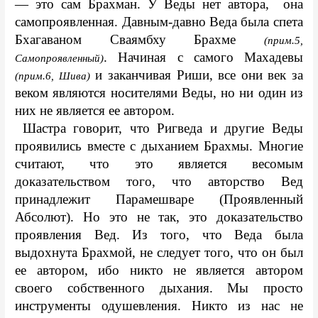
— это сам Брахман. У Веды нет автора,  она 
самопроявленная. Давным-давно Веда была спета 
Бхагаваном Сваямбху Брахме 
(прим.5, 
. Начиная с самого Махадевы 
Самопроявленный)
 и заканчивая Риши, все они век за 
(прим.6, Шива)
веком являются носителями Веды, но ни один из 
них не является ее автором.
 Шастра говорит, что Ригведа и другие Веды 
проявились вместе с дыханием Брахмы. Многие 
считают, что это является весомым 
доказательством того, что авторство Вед 
принадлежит Парамешваре (Проявленный 
Абсолют). Но это не так, это доказательство 
проявления Вед. Из того, что Веда была 
выдохнута Брахмой, не следует того, что он был 
ее автором, ибо никто не является автором 
своего собственного дыхания. Мы просто 
инструменты одушевления. Никто из нас не 