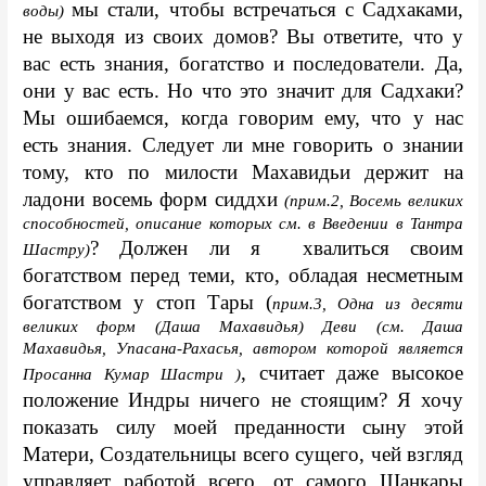
мы стали, чтобы встречаться с Садхаками, 
воды) 
не выходя из своих домов? Вы ответите, что у 
вас есть знания, богатство и последователи. Да, 
они у вас есть. Но что это значит для Садхаки? 
Мы ошибаемся, когда говорим ему, что у нас 
есть знания. Cледует ли мне говорить о знании 
тому, кто по милости Махавидьи держит на 
ладони восемь форм сиддхи 
(прим.2, Восемь великих 
способностей, описание которых см. в Введении в Тантра 
? Должен ли я  хвалиться своим 
Шастру)
богатством перед теми, кто, обладая несметным 
богатством у стоп Тары (
прим.3, Одна из десяти 
великих форм (Даша Махавидья) Деви (см. Даша 
Махавидья, Упасана-Рахасья, автором которой является 
, считает даже высокое 
Просанна Кумар Шастри )
положение Индры ничего не стоящим? Я хочу 
показать силу моей преданности сыну этой 
Матери, Создательницы всего сущего, чей взгляд 
управляет работой всего, от самого Шанкары 