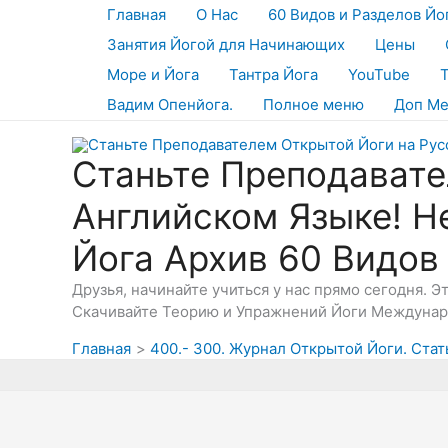
Перейти
Главная
О Нас
60 Видов и Разделов Йо
к
Занятия Йогой для Начинающих
Цены
содержимому
Море и Йога
Тантра Йога
YouTube
Вадим Опенйога.
Полное меню
Доп М
Станьте Преподавате
Английском Языке! Н
Йога Архив 60 Видов
Друзья, начинайте учиться у нас прямо сегодня. 
Скачивайте Теорию и Упражнений Йоги Междунаро
Главная
400.- 300. Журнал Открытой Йоги. Стат