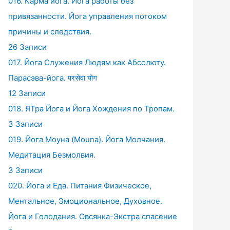
016. Карма йога. Йога работы без
привязанности. Йога управления потоком
причины и следствия.
26 Записи
017. Йога Служения Людям как Абсолюту.
Парасэва-йога. परसेवा योग
12 Записи
018. ЯТра Йога и Йога Хождения по Тропам.
3 Записи
019. Йога Моуна (Mouna). Йога Молчания.
Медитация Безмолвия.
3 Записи
020. Йога и Еда. Питания Физическое,
Ментальное, Эмоциональное, Духовное.
Йога и Голодания. Овсянка-Экстра спасение