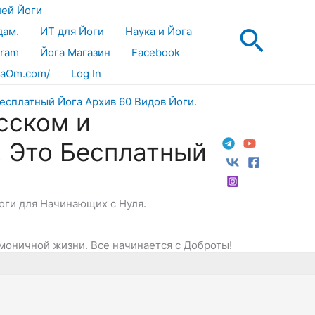
лей Йоги
Поис
дам.
ИТ для Йоги
Наука и Йога
gram
Йога Магазин
Facebook
aOm.com/
Log In
сском и
! Это Бесплатный
Йоги для Начинающих с Нуля.
моничной жизни. Все начинается с Доброты!