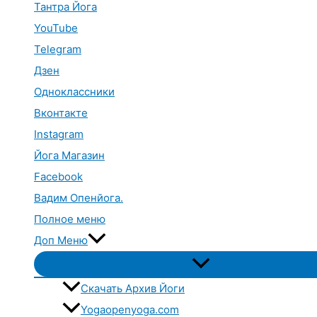
Тантра Йога
YouTube
Telegram
Дзен
Одноклассники
Вконтакте
Instagram
Йога Магазин
Facebook
Вадим Опенйога.
Полное меню
Доп Меню
Переключатель
меню
Скачать Архив Йоги
Yogaopenyoga.com