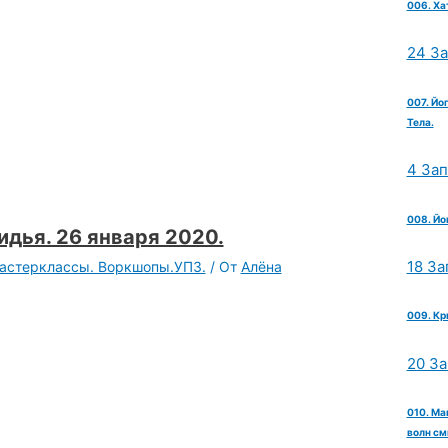
006. Ха
24 З
007. Йо
Тела.
4 За
008. Йо
дья. 26 января 2020.
18 За
Мастерклассы. Воркшопы.УПЗ.
/ От
Алёна
009. Кр
20 З
010. Ма
волн см