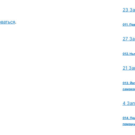
23 З
оваться
.
011. Пр
27 З
012. Нь
21 За
013. Йо
самокон
4 За
014. Пр
помощь 