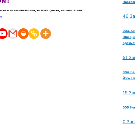
ом!
Постоян
ости и не соответствия, то пожалуйста, напишите нам:
46 З
ru
003. Ак
Принцип
Брахмо
51 За
004. Ве
Йога. Н
19 За
005. Йо
0 Зап