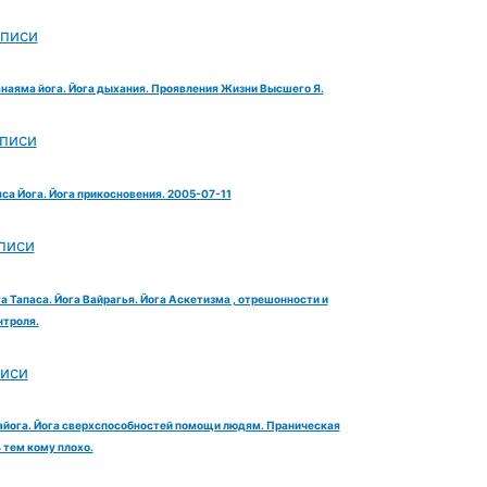
аписи
анаяма йога. Йога дыхания. Проявления Жизни Высшего Я.
аписи
яса Йога. Йога прикосновения. 2005-07-11
писи
га Тапаса. Йога Вайрагья. Йога Аскетизма , отрешонности и
троля.
писи
айога. Йога сверхспособностей помощи людям. Праническая
тем кому плохо.