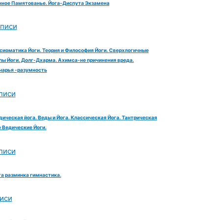
ное Памятованье. Йога-Диспута Экзамена
аписи
сиоматика Йоги. Теория и Философия Йоги. Сверхлогичные
ы Йоги. Долг-Дхарма. Ахимса-не причинения вреда.
чарья -разумность
писи
дическая йога. Веды и Йога. Классическая Йога. Тантрическая
е Ведические Йоги.
писи
га разминка гимнастика.
иси