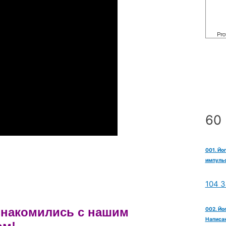
60 
001. Йо
импульс
104 З
ознакомились с нашим
002. Йо
Написан