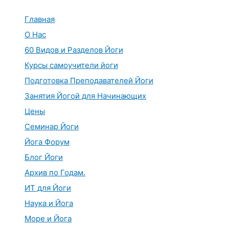
Перейти
к
Главная
содержимому
О Нас
60 Видов и Разделов Йоги
Курсы самоучители йоги
Подготовка Преподавателей Йоги
Занятия Йогой для Начинающих
Цены
Семинар Йоги
Йога Форум
Блог Йоги
Архив по Годам.
ИТ для Йоги
Наука и Йога
Море и Йога