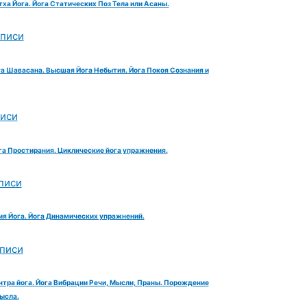
тха Йога. Йога Статических Поз Тела или Асаны.
аписи
га Шавасана. Высшая Йога Небытия. Йога Покоя Сознания и
писи
га Простирания. Циклические йога упражнения.
писи
ия Йога. Йога Динамических упражнений.
аписи
нтра йога. Йога Вибрации Речи, Мысли, Праны. Порождение
ысла.