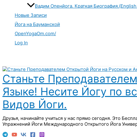
Вадим Опенйога. Краткая Биография.(English
Новые Записи
Йога на Бауманской
OpenYogaOm.com/
Log In
Поиск
Станьте Преподавателем
Языке! Несите Йогу по в
Видов Йоги.
Друзья, начинайте учиться у нас прямо сегодня. Это Бесп
Упражнений Йоги Международного Открытого Йога Универ