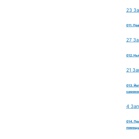
23 З
011. Пр
27 З
012. Нь
21 За
013. Йо
самокон
4 За
014. Пр
помощь 