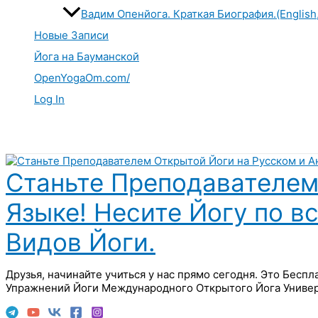
Вадим Опенйога. Краткая Биография.(English
Новые Записи
Йога на Бауманской
OpenYogaOm.com/
Log In
Поиск
Станьте Преподавателем
Языке! Несите Йогу по в
Видов Йоги.
Друзья, начинайте учиться у нас прямо сегодня. Это Бесп
Упражнений Йоги Международного Открытого Йога Универ