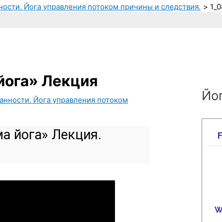
нности. Йога управления потоком причины и следствия.
1_
йога» Лекция
Йог
занности. Йога управления потоком
а йога» Лекция.