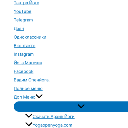
Тантра Йога
YouTube
Telegram
Дзен
Одноклассники
Вконтакте
Instagram
Йога Магазин
Facebook
Вадим Опенйога.
Полное меню
Доп Меню
Переключатель
меню
Скачать Архив Йоги
Yogaopenyoga.com