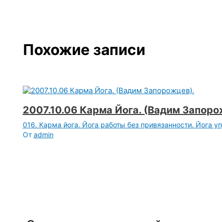
Похожие записи
2007.10.06 Карма Йога. (Вадим Запоро
016. Карма йога. Йога работы без привязанности. Йога у
От
admin