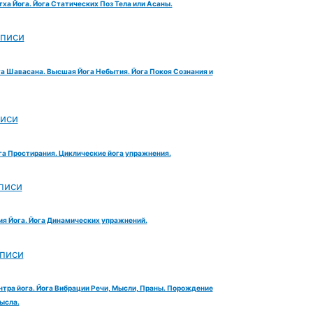
тха Йога. Йога Статических Поз Тела или Асаны.
аписи
га Шавасана. Высшая Йога Небытия. Йога Покоя Сознания и
писи
га Простирания. Циклические йога упражнения.
писи
ия Йога. Йога Динамических упражнений.
аписи
нтра йога. Йога Вибрации Речи, Мысли, Праны. Порождение
ысла.