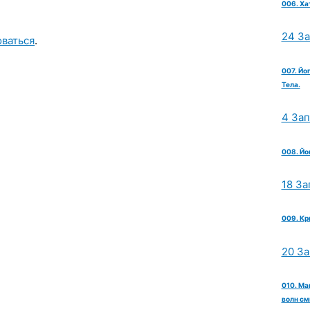
006. Ха
24 З
оваться
.
007. Йо
Тела.
4 За
008. Йо
18 За
009. Кр
20 З
010. Ма
волн см