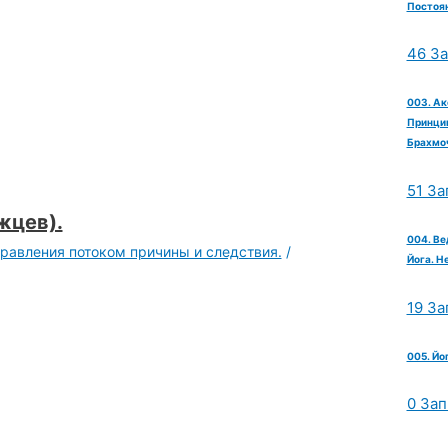
Постоян
46 З
003. Ак
Принцип
Брахмо
51 За
жцев).
004. Ве
правления потоком причины и следствия.
/
Йога. Н
19 За
005. Йо
0 Зап