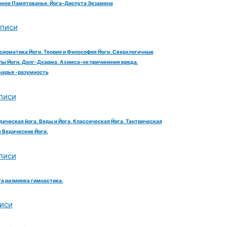
ное Памятованье. Йога-Диспута Экзамена
аписи
сиоматика Йоги. Теория и Философия Йоги. Сверхлогичные
ы Йоги. Долг-Дхарма. Ахимса-не причинения вреда.
чарья -разумность
писи
дическая йога. Веды и Йога. Классическая Йога. Тантрическая
е Ведические Йоги.
писи
га разминка гимнастика.
иси