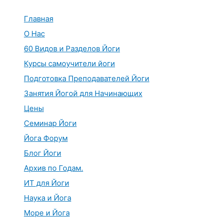
Перейти
к
Главная
содержимому
О Нас
60 Видов и Разделов Йоги
Курсы самоучители йоги
Подготовка Преподавателей Йоги
Занятия Йогой для Начинающих
Цены
Семинар Йоги
Йога Форум
Блог Йоги
Архив по Годам.
ИТ для Йоги
Наука и Йога
Море и Йога