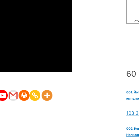
60 
001. Йо
импульс
103 З
002. Йо
Написан