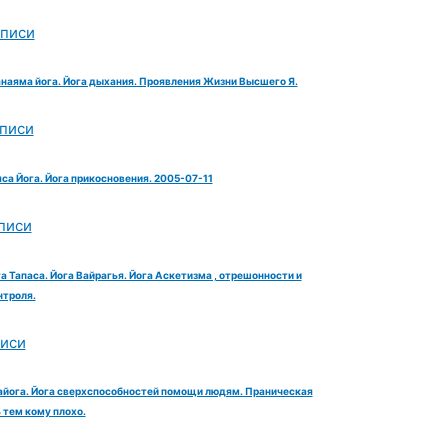
аписи
анаяма йога. Йога дыхания. Проявления Жизни Высшего Я.
аписи
яса Йога. Йога прикосновения. 2005-07-11
писи
га Тапаса. Йога Вайрагья. Йога Аскетизма , отрешонности и
троля.
писи
айога. Йога сверхспособностей помощи людям. Праническая
тем кому плохо.