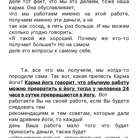
деле тот факт, что мы это делаем, тоже наша
карма. Она обуславливает,
что мы работаем именно на этой работе,
получаем именно эти деньги, а не
так как сосед, в пять раз больше. И мы можем
сколько угодно говорить:
«Я такой же хороший. Почему же кто-то
получает больше?» Но на самом
деле это вопросы к самому себе.
Т.е. все что мы получили, мы когда-то
породили сами. Так вот, какая прелесть Карма
йоги?
Карма йога говорит, что обычную работу
можно превратить в йогу, тогда у человека 24
часа в сутки превращаются в йогу.
Вот
работаете Вы на своей работе, если Вы будете
следовать тем
рекомендациям и тем советам, которые дали
нам древние йоги, то каждый
день Ваша работа мало того что будет
приносить деньги, также будет
нейтрализовываться отрицательная карма и,