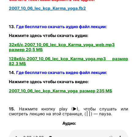
2007_10_06_lec_kcp_Karma_yoga.fb2
13.
Где бесплатно скачать аудио файл лекции:
Нажмите здесь чтобы скачать аудио:
32кб/с,2007_10_06_lec_kcp_Karma_yoga_web.mp3
размер 20,5 МБ
128кб/с,2007_10_06_lec_kcp_Karma_yoga.mp3 размер
82,3 МБ
14.
Где бесплатно скачать видео файл лекции:
Нажмите здесь чтобы скачать видео:
2007_10_06_lec_kcp_Karma_yoga размер 235 МБ
15.
Нажмите кнопку play (►), чтобы слушать или
смотреть лекцию на этой странице, (
) — пауза.
׀׀
Аудио: