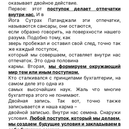
оказывает двойное действие.
Первое: этот
поступок делает отпечатки
внутри нас.
И в
Йога Сутрах Патанджали эти отпечатки,
называются сансары, они остаются,
если образно говорить, на поверхности нашего
разума. Подобно тому, как
зверь пробежал и оставил свой след, точно так
же каждый поступок,
который мы совершаем, оставляет внутри нас
отпечаток. Это одна половина
кармы. Вторая,
мы формируем окружающий
мир тем или иным поступком.
Кто сталкивался с принципами бухгалтерии, на
самом деле это одна из
самых высочайших наук. Жаль что многие
бухгалтера этого не понимают.
Двойная запись. Так вот, точно также
записывается и наша карма –
двойной записью. Внутри нас семена. Снаружи
условия.
Любой поступок, который мы делаем,
мы создаем будущие условия и закладываем в