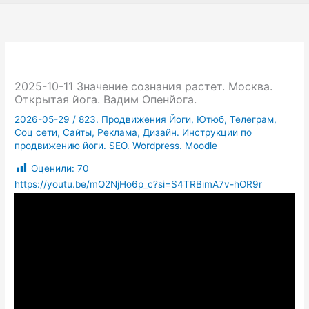
2025-10-11 Значение сознания растет. Москва.
Открытая йога. Вадим Опенйога.
2026-05-29
/
823. Продвижения Йоги, Ютюб, Телеграм,
Соц сети, Сайты, Реклама, Дизайн. Инструкции по
продвижению йоги. SEO. Wordpress. Moodle
Оценили:
70
https://youtu.be/mQ2NjHo6p_c?si=S4TRBimA7v-hOR9r