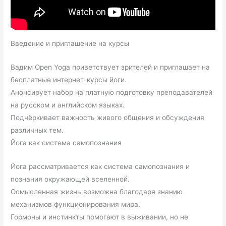
Введение и приглашение на курсы
Вадим Open Yoga приветствует зрителей и приглашает на
бесплатные интернет-курсы йоги.
Анонсирует набор на платную подготовку преподавателей
на русском и английском языках.
Подчёркивает важность живого общения и обсуждения
различных тем.
Йога как система самопознания
Йога рассматривается как система самопознания и
познания окружающей вселенной.
Осмысленная жизнь возможна благодаря знанию
механизмов функционирования мира.
Гормоны и инстинкты помогают в выживании, но не