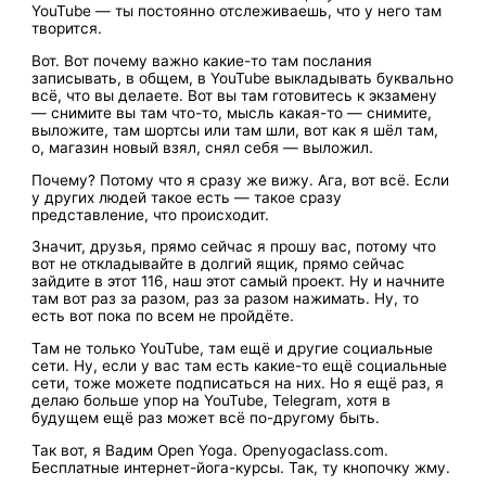
YouTube — ты постоянно отслеживаешь, что у него там
творится.
Вот. Вот почему важно какие-то там послания
записывать, в общем, в YouTube выкладывать буквально
всё, что вы делаете. Вот вы там готовитесь к экзамену
— снимите вы там что-то, мысль какая-то — снимите,
выложите, там шортсы или там шли, вот как я шёл там,
о, магазин новый взял, снял себя — выложил.
Почему? Потому что я сразу же вижу. Ага, вот всё. Если
у других людей такое есть — такое сразу
представление, что происходит.
Значит, друзья, прямо сейчас я прошу вас, потому что
вот не откладывайте в долгий ящик, прямо сейчас
зайдите в этот 116, наш этот самый проект. Ну и начните
там вот раз за разом, раз за разом нажимать. Ну, то
есть вот пока по всем не пройдёте.
Там не только YouTube, там ещё и другие социальные
сети. Ну, если у вас там есть какие-то ещё социальные
сети, тоже можете подписаться на них. Но я ещё раз, я
делаю больше упор на YouTube, Telegram, хотя в
будущем ещё раз может всё по-другому быть.
Так вот, я Вадим Open Yoga. Openyogaclass.com.
Бесплатные интернет-йога-курсы. Так, ту кнопочку жму.