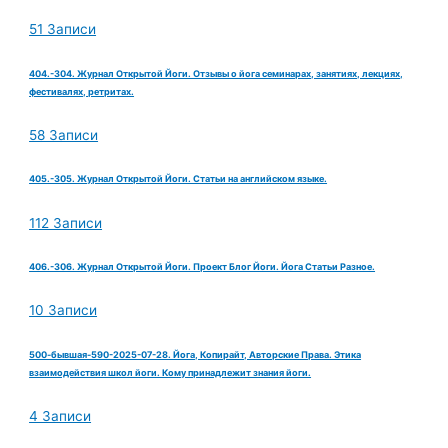
51 Записи
404.-304. Журнал Открытой Йоги. Отзывы о йога семинарах, занятиях, лекциях,
фестивалях, ретритах.
58 Записи
405.-305. Журнал Открытой Йоги. Статьи на английском языке.
112 Записи
406.-306. Журнал Открытой Йоги. Проект Блог Йоги. Йога Статьи Разное.
10 Записи
500-бывшая-590-2025-07-28. Йога, Копирайт, Авторские Права. Этика
взаимодействия школ йоги. Кому принадлежит знания йоги.
4 Записи