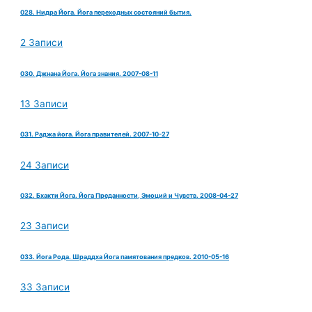
028. Нидра Йога. Йога переходных состояний бытия.
2 Записи
030. Джнана Йога. Йога знания. 2007-08-11
13 Записи
031. Раджа йога. Йога правителей. 2007-10-27
24 Записи
032. Бхакти Йога. Йога Преданности, Эмоций и Чувств. 2008-04-27
23 Записи
033. Йога Рода. Шраддха Йога памятования предков. 2010-05-16
33 Записи