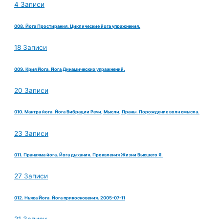
4 Записи
008. Йога Простирания. Циклические йога упражнения.
18 Записи
009. Крия Йога. Йога Динамических упражнений.
20 Записи
010. Мантра йога. Йога Вибрации Речи, Мысли, Праны. Порождение волн смысла.
23 Записи
011. Пранаяма йога. Йога дыхания. Проявления Жизни Высшего Я.
27 Записи
012. Ньяса Йога. Йога прикосновения. 2005-07-11
21 Записи