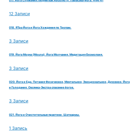
017. Йога Служения Людям как Абсолюту. Парасэва-йога. परसेवा योग
12 Записи
018. ЯТра Йога и Йога Хождения по Тропам.
3 Записи
019. Йога Моуна (Mouna). Йога Молчания. Медитация Безмолвия.
3 Записи
020. Йога и Еда. Питания Физическое, Ментальное, Эмоциональное, Духовное. Йога
и Голодания. Овсянка-Экстра спасение йогов.
3 Записи
021. Йога и Очистительные практики. Шаткармы.
1 Запись