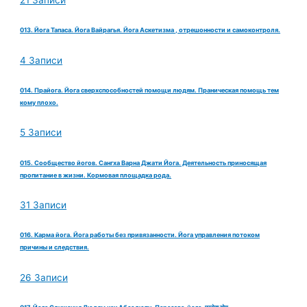
013. Йога Тапаса. Йога Вайрагья. Йога Аскетизма , отрешонности и самоконтроля.
4 Записи
014. Прайога. Йога сверхспособностей помощи людям. Праническая помощь тем
кому плохо.
5 Записи
015. Сообщество йогов. Сангха Варна Джати Йога. Деятельность приносящая
пропитание в жизни. Кормовая площадка рода.
31 Записи
016. Карма йога. Йога работы без привязанности. Йога управления потоком
причины и следствия.
26 Записи