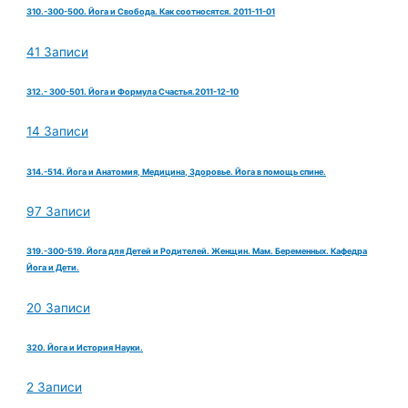
310.-300-500. Йога и Свобода. Как соотносятся. 2011-11-01
41 Записи
312.- 300-501. Йога и Формула Счастья.2011-12-10
14 Записи
314.-514. Йога и Анатомия, Медицина, Здоровье. Йога в помощь спине.
97 Записи
319.-300-519. Йога для Детей и Родителей. Женщин. Мам. Беременных. Кафедра
Йога и Дети.
20 Записи
320. Йога и История Науки.
2 Записи