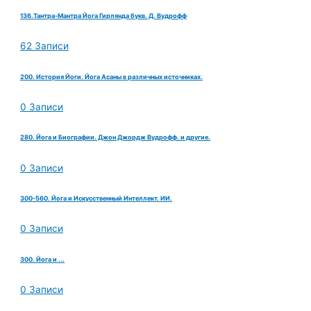
136.Тантра-Мантра Йога Гирлянда букв. Д. Вудрофф
62 Записи
200. История Йоги. Йога Асаны в различных источниках.
0 Записи
280. Йога и Биографии. Джон Джордж Вудрофф. и другие.
0 Записи
300-560. Йога и Искусственный Интеллект. ИИ.
0 Записи
300. Йога и ...
0 Записи