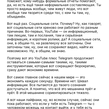
поможет, кому-нибудь формальные отчёты помогают,
да, но есть ещё такая неформальная составляющая. Ты
просто видишь вообще, чем живут люди, что вот
вообще там творится среди тех, с кем ты там, ну,
объединён.
Вот ещё раз. Социальные сети. Почему? Ну, как говорят,
вот социальные сети хреново они работают по разным
причинам. Во-первых, YouTube — он информационный,
там лекции, там и послания, там и серьёзная
информация, и короткие ролики, да? А социальные сети,
они, в общем-то, на развлекуху все заточены. Они
заточены там, ну, они не сохраняют видео, найти их
невозможно. Ну, в общем, не знаю.
Поэтому вот это YouTube плюс Telegram продолжает
оставаться самыми-самыми такими, ну, такими
инструментами, которые вот сокращают бюрократию,
сразу дают экономию времени.
Вот самое главное сейчас в нашем мире — это
экономить каждую секунду. Времени нет. Шквал
информации. Все пытаются до твоего сознания
достучаться. А понятно, что всё это мешанина прёт и
прёт. В этой мешанине сориентироваться тяжело.
А вот наши лайфхаки, ну, во всяком случае, сейчас они
пока работают, что если у тебя есть Telegram — ты с
человеком можешь на контакт выйти, и у тебя есть