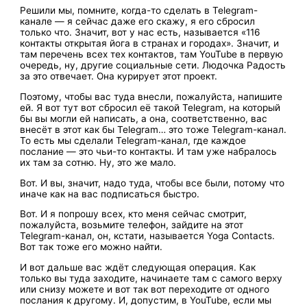
Решили мы, помните, когда-то сделать в Telegram-
канале — я сейчас даже его скажу, я его сбросил
только что. Значит, вот у нас есть, называется «116
контакты открытая йога в странах и городах». Значит, и
там перечень всех тех контактов, там YouTube в первую
очередь, ну, другие социальные сети. Людочка Радость
за это отвечает. Она курирует этот проект.
Поэтому, чтобы вас туда внесли, пожалуйста, напишите
ей. Я вот тут вот сбросил её такой Telegram, на который
бы вы могли ей написать, а она, соответственно, вас
внесёт в этот как бы Telegram… это тоже Telegram-канал.
То есть мы сделали Telegram-канал, где каждое
послание — это чьи-то контакты. И там уже набралось
их там за сотню. Ну, это же мало.
Вот. И вы, значит, надо туда, чтобы все были, потому что
иначе как на вас подписаться быстро.
Вот. И я попрошу всех, кто меня сейчас смотрит,
пожалуйста, возьмите телефон, зайдите на этот
Telegram-канал, он, кстати, называется Yoga Contacts.
Вот так тоже его можно найти.
И вот дальше вас ждёт следующая операция. Как
только вы туда заходите, начинаете там с самого верху
или снизу можете и вот так вот переходите от одного
послания к другому. И, допустим, в YouTube, если мы