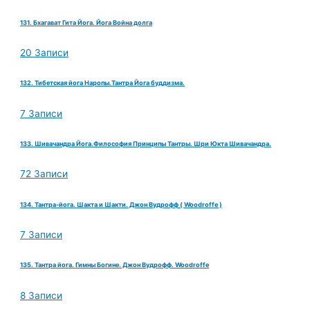
131. Бхагават Гита Йога. Йога Война долга
20 Записи
132. Тибетская йога Наропы.Тантра Йога буддизма.
7 Записи
133. Шивачандра Йога.Философия Принципы Тантры. Шри Юкта Шивачандра.
72 Записи
134. Тантра-йога. Шакта и Шакти. Джон Вудрофф ( Woodroffe )
7 Записи
135. Тантра йога. Гимны Богине. Джон Вудрофф. Woodroffe
8 Записи