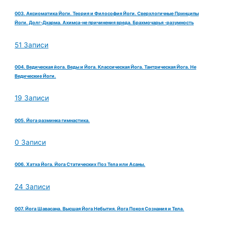
003. Аксиоматика Йоги. Теория и Философия Йоги. Сверхлогичные Принципы
Йоги. Долг-Дхарма. Ахимса-не причинения вреда. Брахмочарья -разумность
51 Записи
004. Ведическая йога. Веды и Йога. Классическая Йога. Тантрическая Йога. Не
Ведические Йоги.
19 Записи
005. Йога разминка гимнастика.
0 Записи
006. Хатха Йога. Йога Статических Поз Тела или Асаны.
24 Записи
007. Йога Шавасана. Высшая Йога Небытия. Йога Покоя Сознания и Тела.