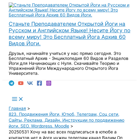
Перейти
к
содержимому
Станьте Преподавателем Открытой Йоги на
Русском и Английском Языке! Несите Йогу по
всему миру! Это Бесплатный Йога Архив 60
Видов Йоги.
Друзья, начинайте учиться у нас прямо сегодня. Это
Бесплатный Архив - Энциклопедия 60 Видов и Разделов
Йоги для Начинающих с Нуля. Скачивайте Теорию и
Упражнений Йоги Международного Открытого Йога
Университета.
Поиск
Main
Menu
Главная
823. Продвижения Йоги, Ютюб, Телеграм, Соц сети,
Сайты, Реклама, Дизайн. Инструкции по продвижению
йоги. SEO. Wordpress. Moodle
20250531 Хочу на вас всех подписаться в ютюбе а
контактов нет в йоге нужен телеграм канал Вадим Оп