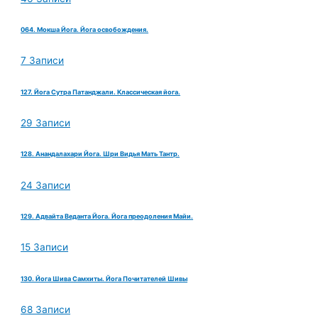
064. Мокша Йога. Йога освобождения.
7 Записи
127. Йога Сутра Патанджали. Классическая йога.
29 Записи
128. Анандалахари Йога. Шри Видья Мать Тантр.
24 Записи
129. Адвайта Веданта Йога. Йога преодоления Майи.
15 Записи
130. Йога Шива Самхиты. Йога Почитателей Шивы
68 Записи