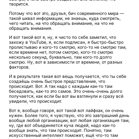
творится.
Потому что вот это, друзья, бич современного мира —
такой шквал информации, не знаешь, куда смотреть,
чего читать, на что обращать внимание, на что не
обращать внимания.
И вот такой вот я, ну, я чисто по себе заметил, что
захожу в YouTube, я, если подписан, я быстро-быстро
пролистываю и кого-то смотрю, кого-то не смотрю там,
если времени нет, потом смотрю, кого-то смотрю
несколько секунд, буквально, там кого-то долго
смотрю. Ну, вот в зависимости от времени, от разных
факторов.
И в результате такая вот вещь получается, что ты себе
создаёшь очень быстрое представление, что
происходит. Вот. А так надо с каждым как-то там
беседовать, как-то это самое. Это очень-очень долго
получается, как если бы вот вы взглянули и сразу всё
увидели, что происходит.
Вот я, вообще говоря, вот такой вот лайфхак, он очень
нужен. Более того, я чувствую, что это завтрашний день
вообще любой организации, вот любая организация там,
ну, где вот объединяется куча людей, надо как-то
вообще знать, что там происходит. Понятно, там
искусственный интеллект поможет, ещё что-то там