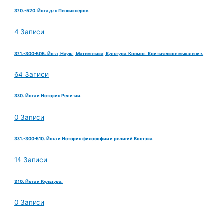
320.-520. Йога для Пенсионеров.
4 Записи
321.-300-505. Йога, Наука, Математика, Культура. Космос. Критическое мышление.
64 Записи
330. Йога и История Религии.
0 Записи
331.-300-510. Йога и История философии и религий Востока.
14 Записи
340. Йога и Культура.
0 Записи