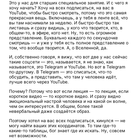
Это у нас для старших специальное занятие. И с чего я
хочу начать? Хочу на всех подписаться, на вас в
YouTube, чтобы быстро смотреть, потому что это самая
прекрасная вещь. Включаешь, а у тебя в ленте всё, что
вы там наснимали за неделю. И быстро-быстро так
листаешь и сразу видишь, у кого что творится, кто, в
общем-то, в эфире, кого нет. Ну, то есть огромное
представление. Буквально каждого по секундочке
смотришь — и уже у тебя есть полное представление о
том, что вообще творится. А, о Вселенной, да.
И, собственно говоря, я вижу, что вот две у нас сейчас
такие соцсети — это, называется, я не знаю, как
называется, это Telegram и YouTube. Но вот в Telegram
по-другому. В Telegram — это списаться, что-то
обсудить, а представить, что там у человека идёт,
лучше всего через YouTube.
Почему? Потому что вот если лекция — то лекция, если
короткое видео — то короткое видео. И сразу видно
эмоциональный настрой человека и на какой он волне,
чем он интересуется. В общем, более такой
невербальный даже создаётся образ.
Поэтому хотел на вас всех подписаться, кинулся — не
могу найти ваших этих координатов. То там где-то
какие-то таблицы, бог знает где их искать. Ну, совсем
нет возможности.