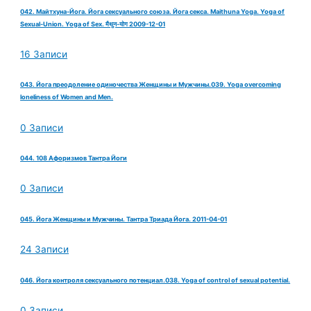
042. Майтхуна-Йога. Йога сексуального союза. Йога секса. Maithuna Yoga. Yoga of
Sexual-Union. Yoga of Sex. मैथुन-योग 2009-12-01
16 Записи
043. Йога преодоление одиночества Женщины и Мужчины.039. Yoga overcoming
loneliness of Women and Men.
0 Записи
044. 108 Афоризмов Тантра Йоги
0 Записи
045. Йога Женщины и Мужчины. Тантра Триада Йога. 2011-04-01
24 Записи
046. Йога контроля сексуального потенциал.038. Yoga of control of sexual potential.
0 Записи