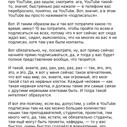
про YouTube, раз зашли, смотрите: ага, YouTube такой-
то, значит, быстренько раз нажали — в телефоне вас
перебросило, понятно, на YouTube. Вот, значит, а в этом
YouTube вы просто нажимаете «подписаться».
Вот. И таким образом вы и так вот потратите какое-то
время, минут 10 вы потратите, чтобы пройти по всем и
подписаться на всех, потому что я вот сейчас вот сюда
ждал вас, сидел, выяснилось, что на многих из вас я не
подписан, хотя там уже были контакты.
Вот обязательно, ну, посмотрите, ну, вот прямо сейчас
начните прямо подписываться, да, и тогда у вас будет
полное представление вообще, что творится.
И такой, знаете, раз, раз, раз, раз, раз — так, это, это,
это, и это. Да, я вот у меня сейчас такое впечатление,
что вот наш мир, он, знаете, как огромный, это мозг
такой стал из нервных клеток. Каждый человек — как
такая нервная клетка, и должны такие эти самые связи
с другими нервными клетками быть. И тогда такой
интеллект образуется.
И вот эти поэтому, если вы, допустим, у себя в YouTube
подписаны там на как можно большее количество
наших там преподавателей, студентов, проектов, там
много чего, да, там, кстати, не обязательно студенты,
там ещё могут быть проекты, кафедры, — то у вас
быстро, очень быстро создаётся впечатление, что