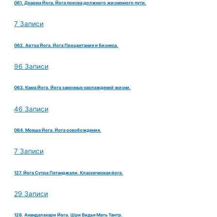
061. Дхарма Йога. Йога поиска должного жизненного пути.
7 Записи
062. Артха Йога. Йога Процветания и Бизнеса.
96 Записи
063. Кама Йога. Йога законных наслаждений жизни.
46 Записи
064. Мокша Йога. Йога освобождения.
7 Записи
127. Йога Сутра Патанджали. Классическая йога.
29 Записи
128. Анандалахари Йога. Шри Видья Мать Тантр.