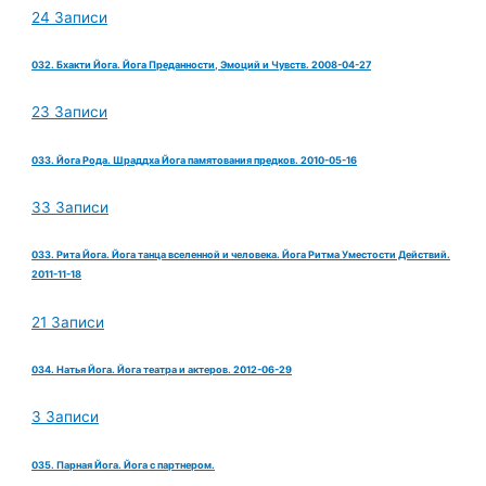
24 Записи
032. Бхакти Йога. Йога Преданности, Эмоций и Чувств. 2008-04-27
23 Записи
033. Йога Рода. Шраддха Йога памятования предков. 2010-05-16
33 Записи
033. Рита Йога. Йога танца вселенной и человека. Йога Ритма Уместости Действий.
2011-11-18
21 Записи
034. Натья Йога. Йога театра и актеров. 2012-06-29
3 Записи
035. Парная Йога. Йога с партнером.