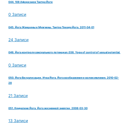
044. 108 Афоризмов Тантра Йоги
0 Записи
045. Йога Женщины и Мужчины. Тантра Триада Йога. 2011-04-01
24 Записи
046. Йога контроля сексуального потенциал.038. Yoga of control of sexual potential.
0 Записи
050. Йога Визуализации. Ичха Йога. Йога воображения и волеизявления. 2010-02-
28
21 Записи
051. Кундалини Йога. Йога жизненной энергии. 2008-03-30
13 Записи