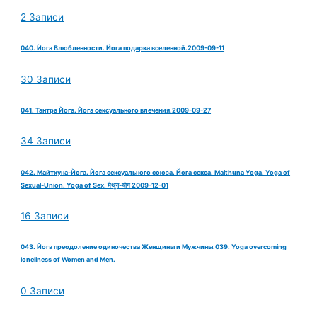
2 Записи
040. Йога Влюбленности. Йога подарка вселенной.2009-09-11
30 Записи
041. Тантра Йога. Йога сексуального влечения.2009-09-27
34 Записи
042. Майтхуна-Йога. Йога сексуального союза. Йога секса. Maithuna Yoga. Yoga of
Sexual-Union. Yoga of Sex. मैथुन-योग 2009-12-01
16 Записи
043. Йога преодоление одиночества Женщины и Мужчины.039. Yoga overcoming
loneliness of Women and Men.
0 Записи