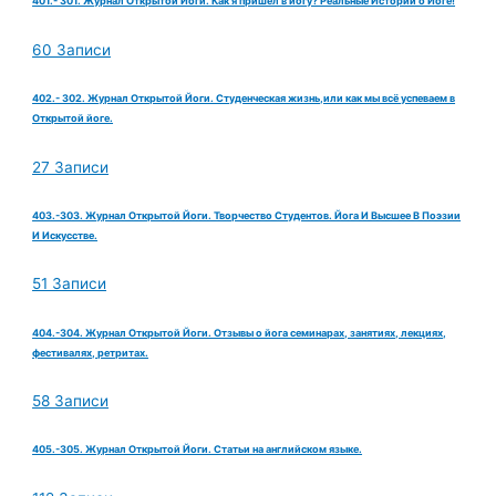
401.- 301. Журнал Открытой Йоги. Как я пришел в йогу? Реальные Истории о Йоге!
60 Записи
402.- 302. Журнал Открытой Йоги. Студенческая жизнь,или как мы всё успеваем в
Открытой йоге.
27 Записи
403.-303. Журнал Открытой Йоги. Творчество Студентов. Йога И Высшее В Поэзии
И Искусстве.
51 Записи
404.-304. Журнал Открытой Йоги. Отзывы о йога семинарах, занятиях, лекциях,
фестивалях, ретритах.
58 Записи
405.-305. Журнал Открытой Йоги. Статьи на английском языке.