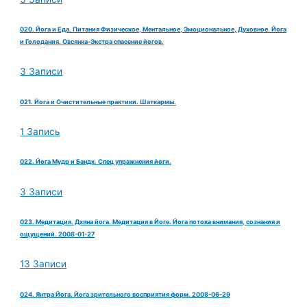
020. Йога и Еда. Питания Физическое, Ментальное, Эмоциональное, Духовное. Йога
и Голодания. Овсянка-Экстра спасение йогов.
3 Записи
021. Йога и Очистительные практики. Шаткармы.
1 Запись
022. Йога Мудр и Бандх. Спец упражнения йоги.
3 Записи
023. Медитация. Дхяна йога. Медитация в Йоге. Йога потока внимания, сознания и
ощущений. 2008-01-27
13 Записи
024. Янтра Йога. Йога зрительного восприятия форм. 2008-06-29