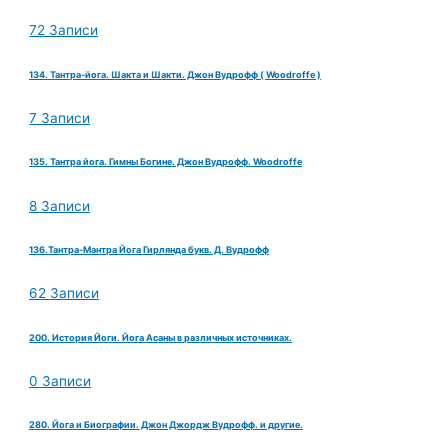
72 Записи
134. Тантра-йога. Шакта и Шакти. Джон Вудрофф ( Woodroffe )
7 Записи
135. Тантра йога. Гимны Богине. Джон Вудрофф. Woodroffe
8 Записи
136.Тантра-Мантра Йога Гирлянда букв. Д. Вудрофф
62 Записи
200. История Йоги. Йога Асаны в различных источниках.
0 Записи
280. Йога и Биографии. Джон Джордж Вудрофф. и другие.