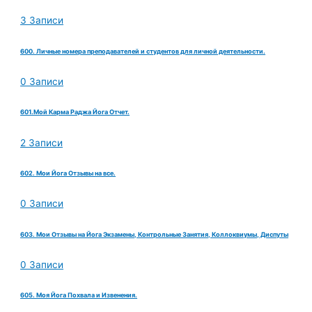
3 Записи
600. Личные номера преподавателей и студентов для личной деятельности.
0 Записи
601.Мой Карма Раджа Йога Отчет.
2 Записи
602. Мои Йога Отзывы на все.
0 Записи
603. Мои Отзывы на Йога Экзамены, Контрольные Занятия, Коллоквиумы, Диспуты
0 Записи
605. Моя Йога Похвала и Извенения.