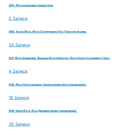
005. Йога разминка гимнастика.
0 Записи
006. Хатха Йога. Йога Статических Поз Тела или Асаны.
24 Записи
007. Йога Шавасана. Высшая Йога Небытия. Йога Покоя Сознания и Тела.
4 Записи
008. Йога Простирания. Циклические йога упражнения.
18 Записи
009. Крия Йога. Йога Динамических упражнений.
20 Записи