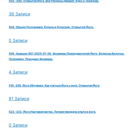
503.-200. Открытая Йога. Все Ресурсы Деканат. Курс и Телеграм.
36 Записи
504. Общие Положения. Культы и Культики. Открытой Йоги.
0 Записи
505.-бывшая-851-2025-07-28. Экзамены Преподавателей Йоги. Вопросы Билетов.
Пояснения. Праздник Экзамена.
4 Записи
510.-205. Йога Обучения. Как учиться Йоге с нуля. Открытая Йога
91 Записи
522.-222. Йога Наставничества. Личная передача опыта в йоге.
0 Записи