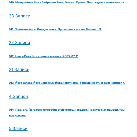
010. Мантра йога. Йога Вибрации Речи, Мысли, Праны. Порождение волн смысла.
23 Записи
011. Пранаяма йога. Йога дыхания. Проявления Жизни Высшего Я.
27 Записи
012. Ньяса Йога. Йога прикосновения. 2005-07-11
21 Записи
013. Йога Тапаса. Йога Вайрагья. Йога Аскетизма , отрешонности и самоконтроля.
4 Записи
014. Прайога. Йога сверхспособностей помощи людям. Праническая помощь тем
кому плохо.
5 Записи