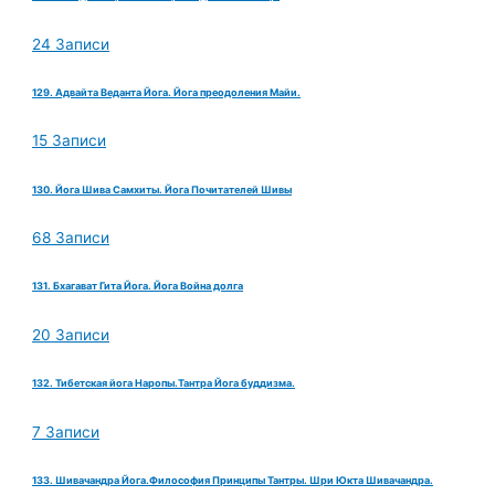
24 Записи
129. Адвайта Веданта Йога. Йога преодоления Майи.
15 Записи
130. Йога Шива Самхиты. Йога Почитателей Шивы
68 Записи
131. Бхагават Гита Йога. Йога Война долга
20 Записи
132. Тибетская йога Наропы.Тантра Йога буддизма.
7 Записи
133. Шивачандра Йога.Философия Принципы Тантры. Шри Юкта Шивачандра.