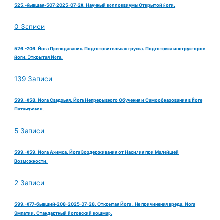
525.-бывшая-507-2025-07-28. Научный коллоквиумы Открытой йоги.
0 Записи
526.-206. Йога Преподавания. Подготовительная группа. Подготовка инструкторов
йоги. Открытая Йога.
139 Записи
599.-058. Йога Свадхьяя. Йога Непрерывного Обучения и Самообразования в Йоге
Патанджали.
5 Записи
599.-059. Йога Ахимса. Йога Воздерживания от Насилия при Малейшей
Возможности.
2 Записи
599.-077-бывший-208-2025-07-28. Открытая Йога . Не причинения вреда. Йога
Эмпатии. Стандартный йоговский кошмар.