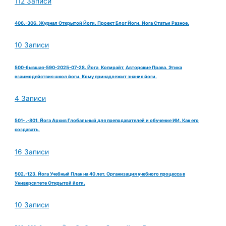
112 Записи
406.-306. Журнал Открытой Йоги. Проект Блог Йоги. Йога Статьи Разное.
10 Записи
500-бывшая-590-2025-07-28. Йога, Копирайт, Авторские Права. Этика
взаимодействия школ йоги. Кому принадлежит знания йоги.
4 Записи
501- .-801. Йога Архив Глобальный для преподавателей и обучение ИИ. Как его
создавать.
16 Записи
502.-123. Йога Учебный План на 40 лет. Организация учебного процесса в
Университете Открытой йоги.
10 Записи