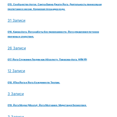
015. Сообщество йогов. Сангха Варна Джати Йога. Деятельность приносящая
пропитание в жизни. Кормовая площадка рода.
31 Записи
016. Карма йога. Йога работы без привязанности. Йога управления потоком
причины и следствия.
26 Записи
017. Йога Служения Людям как Абсолюту. Парасэва-йога. परसेवा योग
12 Записи
018. ЯТра Йога и Йога Хождения по Тропам.
3 Записи
019. Йога Моуна (Mouna). Йога Молчания. Медитация Безмолвия.
3 Записи