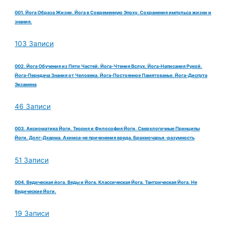
001. Йога Образа Жизни. Йога в Современную Эпоху. Сохранения импульса жизни и
знания.
103 Записи
002. Йога Обучения из Пяти Частей. Йога-Чтения Вслух. Йога-Написания Рукой.
Йога-Передача Знания от Человека. Йога-Постоянное Памятованье. Йога-Диспута
Экзамена
46 Записи
003. Аксиоматика Йоги. Теория и Философия Йоги. Сверхлогичные Принципы
Йоги. Долг-Дхарма. Ахимса-не причинения вреда. Брахмочарья -разумность
51 Записи
004. Ведическая йога. Веды и Йога. Классическая Йога. Тантрическая Йога. Не
Ведические Йоги.
19 Записи