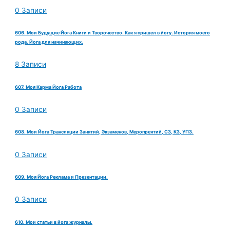
0 Записи
606. Мои Будущие Йога Книги и Творочество. Как я пришел в йогу. История моего
рода. Йога для начинающих.
8 Записи
607. Моя Карма Йога Работа
0 Записи
608. Мои Йога Трансляции Занятий, Экзаменов, Меропреятий, СЗ, КЗ, УПЗ.
0 Записи
609. Моя Йога Реклама и Презентации.
0 Записи
610. Мои статьи в йога журналы.