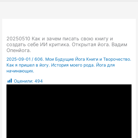
20250510 Как и зачем писать свою книгу и
создать себе ИИ критика. Открытая йога. Вадим
Опенйога.
2025-09-01
/
606. Мои Будущие Йога Книги и Творочество.
Как я пришел в йогу. История моего рода. Йога для
начинающих.
Оценили:
494