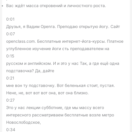
Вас ждёт масса откровений и личностного роста.
0:01
Друзья, я Вадим Openга. Преподаю открытую йогу. Сайт
0:07
openclass.com. Бесплатные интернет-йога-курсы. Платное
углубленное изучение йоги сть преподавателем на
0:15
русском и английском. И и это у нас Так, а где ещё одна
подставочка? Да, дайте
0:21
мне вон ту подставочку. Вот беленькая стоит, пустая.
Нене, не, вот вот вот она, вот она близко.
0:27
Это у нас лекции субботние, где мы массу всего
интересного рассматриваем бесплатные возле метро
Новослободское,
0:34