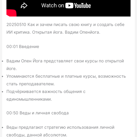
20250510 Как и зачем писать свою книгу и создать себе
ИИ критика. Открытая йога. Вадим Опенйога.
00:01 Введение
Вадим Опен Йога представляет свои курсы по открытой
йоге.
Упоминаются бесплатные и платные курсы, возможность
стать преподавателем.
Подчёркивается важность общения с
единомышленниками.
00:50 Веды и личная свобода
Веды предлагают стратегию использования личной
свободы, данной абсолютом.