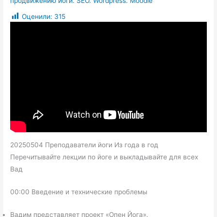
продвижению йоги. SEO. Wordpress. Moodle
Оценили:
315
20250504 Преподаватели йоги Из года в год
Перечитывайте лекции по йоге и выкладывайте для всех
Вад
00:00 Введение и технические проблемы
Вадим представляет проект «Опен Йога».