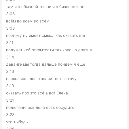
там и в обычной жизни и в бизнесе и во
3:06
всём во всём во всём
3:08
поэтому ну имеет смысл как сказать вот
3:11
подумать об открытости так хорошо друзья
3:14
давайте мы тогда дальше пойдём я ещё
3:16
несколько слов э значит вот ээ хочу
3:19
сказать про это всё а вот Елена
3:21
подключилась лена есть обсудить
3:23
что-нибудь
3:26