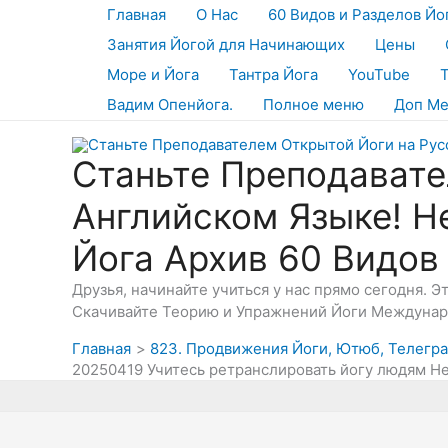
Перейти
Главная
О Нас
60 Видов и Разделов Йо
к
Занятия Йогой для Начинающих
Цены
содержимому
Море и Йога
Тантра Йога
YouTube
Вадим Опенйога.
Полное меню
Доп М
Станьте Преподавате
Английском Языке! Н
Йога Архив 60 Видов
Друзья, начинайте учиться у нас прямо сегодня. 
Скачивайте Теорию и Упражнений Йоги Междунаро
Главная
823. Продвижения Йоги, Ютюб, Телеграм
20250419 Учитесь ретранслировать йогу людям Н