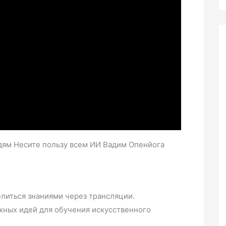
дям Несите пользу всем ИИ Вадим Опенйога
елиться знаниями через трансляции.
жных идей для обучения искусственного