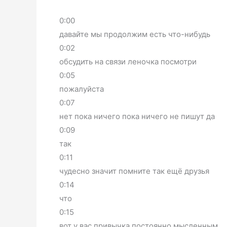
0:00
давайте мы продолжим есть что-нибудь
0:02
обсудить на связи леночка посмотри
0:05
пожалуйста
0:07
нет пока ничего пока ничего не пишут да
0:09
так
0:11
чудесно значит помните так ещё друзья
0:14
что
0:15
вот у вас привычка постоянно мысленным