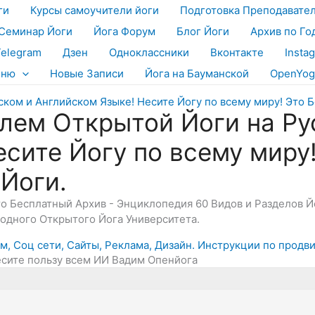
ги
Курсы самоучители йоги
Подготовка Преподавате
Семинар Йоги
Йога Форум
Блог Йоги
Архив по Го
Telegram
Дзен
Одноклассники
Вконтакте
Insta
еню
Новые Записи
Йога на Бауманской
OpenYog
лем Открытой Йоги на Ру
есите Йогу по всему миру
 Йоги.
Это Бесплатный Архив - Энциклопедия 60 Видов и Разделов 
дного Открытого Йога Университета.
, Соц сети, Сайты, Реклама, Дизайн. Инструкции по продв
есите пользу всем ИИ Вадим Опенйога