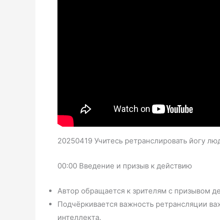
20250419 Учитесь ретранслировать йогу лю
00:00 Введение и призыв к действию
Автор обращается к зрителям с призывом д
Подчёркивается важность ретрансляции ва
интеллекта.