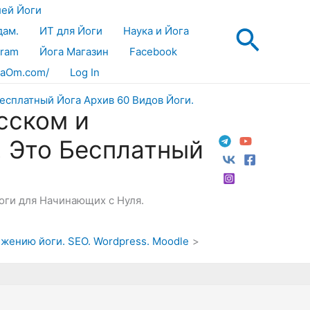
лей Йоги
Поис
дам.
ИТ для Йоги
Наука и Йога
gram
Йога Магазин
Facebook
aOm.com/
Log In
сском и
! Это Бесплатный
Йоги для Начинающих с Нуля.
ижению йоги. SEO. Wordpress. Moodle