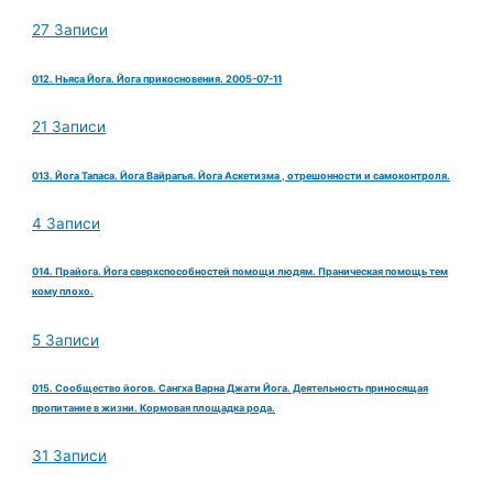
27 Записи
012. Ньяса Йога. Йога прикосновения. 2005-07-11
21 Записи
013. Йога Тапаса. Йога Вайрагья. Йога Аскетизма , отрешонности и самоконтроля.
4 Записи
014. Прайога. Йога сверхспособностей помощи людям. Праническая помощь тем
кому плохо.
5 Записи
015. Сообщество йогов. Сангха Варна Джати Йога. Деятельность приносящая
пропитание в жизни. Кормовая площадка рода.
31 Записи