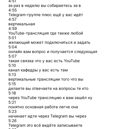
4:51
ээ раз в неделю вы собираетесь ээ в
4:55
Telegram-группе плюс ещё у вас идёт
4:57
вертикальная
4:59
YouTube-трансляция где также любой
5:01
желающий может подключиться и задать
5:04
онлайн вам вопрос и получается следующая
5:07
такая связка что у вас есть YouTube
5:10
канал кафедры у вас есть там
5:13
вертикальные трансляции того что вы
5:15
делаете вы отвечаете на вопросы те кто
5:18
через YouTube трансляцию к вам зашёл ну
5:21
понятно основная работа легче она
5:23
начинает идти через Telegram вы через
5:26
Telegram это всё ведёте записываете