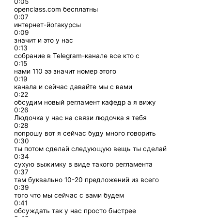
0:05
openclass.com бесплатны
0:07
интернет-йогакурсы
0:09
значит и это у нас
0:13
собрание в Telegram-канале все кто с
0:15
нами 110 ээ значит номер этого
0:19
канала и сейчас давайте мы с вами
0:22
обсудим новый регламент кафедр а я вижу
0:26
Людочка у нас на связи людочка я тебя
0:28
попрошу вот я сейчас буду много говорить
0:30
ты потом сделай следующую вещь ты сделай
0:34
сухую выжимку в виде такого регламента
0:37
там буквально 10-20 предложений из всего
0:39
того что мы сейчас с вами будем
0:41
обсуждать так у нас просто быстрее