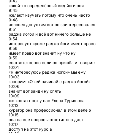
9:42
какой-то определённый вид йоги они
9:45
желают изучать потому что очень часто
9:48
человек допустим вот он заинтересовался
9:51
раджа йогой и всё вот ничего больше не
9:54
интересует кроме раджа йоги имеет право
9:56
имеет право вот значит ну что ну
9:59
соответственно если он пришёл и говорит:
10:01
«Я интересуюсь раджа йогой» мы ему
10:03
говорим: «О’кей начинай с раджа йогой»
10:06
значит вот зайди ну опять
10:09
же контакт вот у нас Елена Турия она
10:12
куратор она профессионал в этом деле э
10:15
она на все вопросы ответит она даст
10:17
доступ на этот курс а