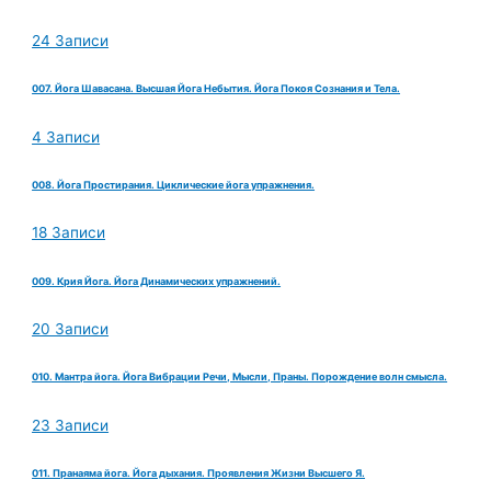
24 Записи
007. Йога Шавасана. Высшая Йога Небытия. Йога Покоя Сознания и Тела.
4 Записи
008. Йога Простирания. Циклические йога упражнения.
18 Записи
009. Крия Йога. Йога Динамических упражнений.
20 Записи
010. Мантра йога. Йога Вибрации Речи, Мысли, Праны. Порождение волн смысла.
23 Записи
011. Пранаяма йога. Йога дыхания. Проявления Жизни Высшего Я.