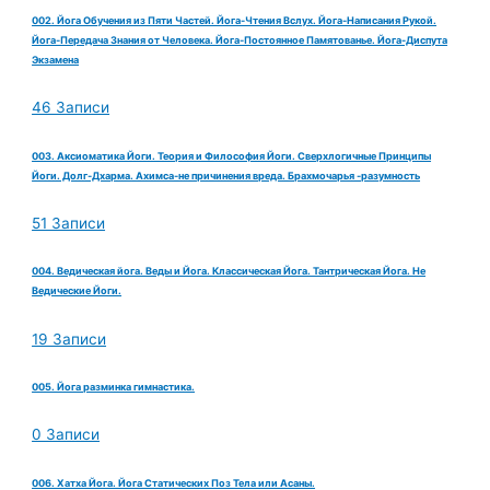
002. Йога Обучения из Пяти Частей. Йога-Чтения Вслух. Йога-Написания Рукой.
Йога-Передача Знания от Человека. Йога-Постоянное Памятованье. Йога-Диспута
Экзамена
46 Записи
003. Аксиоматика Йоги. Теория и Философия Йоги. Сверхлогичные Принципы
Йоги. Долг-Дхарма. Ахимса-не причинения вреда. Брахмочарья -разумность
51 Записи
004. Ведическая йога. Веды и Йога. Классическая Йога. Тантрическая Йога. Не
Ведические Йоги.
19 Записи
005. Йога разминка гимнастика.
0 Записи
006. Хатха Йога. Йога Статических Поз Тела или Асаны.