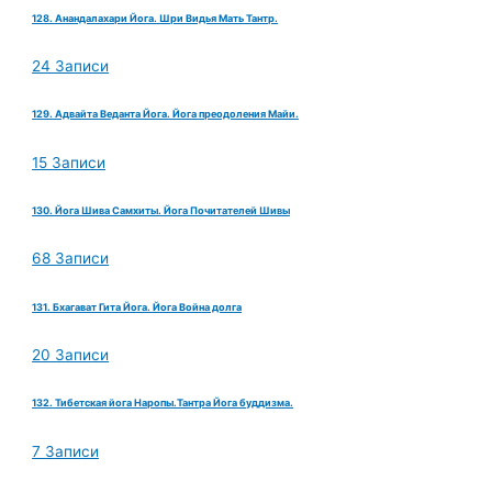
128. Анандалахари Йога. Шри Видья Мать Тантр.
24 Записи
129. Адвайта Веданта Йога. Йога преодоления Майи.
15 Записи
130. Йога Шива Самхиты. Йога Почитателей Шивы
68 Записи
131. Бхагават Гита Йога. Йога Война долга
20 Записи
132. Тибетская йога Наропы.Тантра Йога буддизма.
7 Записи