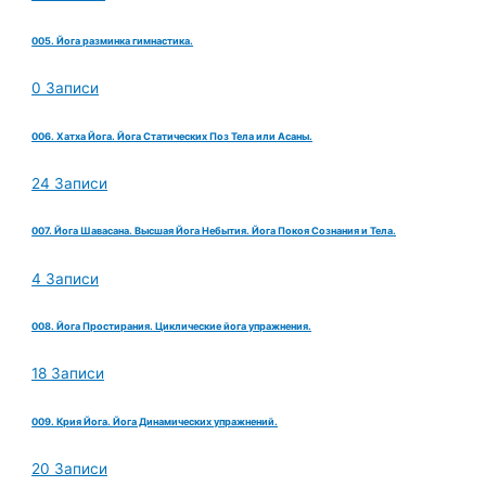
005. Йога разминка гимнастика.
0 Записи
006. Хатха Йога. Йога Статических Поз Тела или Асаны.
24 Записи
007. Йога Шавасана. Высшая Йога Небытия. Йога Покоя Сознания и Тела.
4 Записи
008. Йога Простирания. Циклические йога упражнения.
18 Записи
009. Крия Йога. Йога Динамических упражнений.
20 Записи