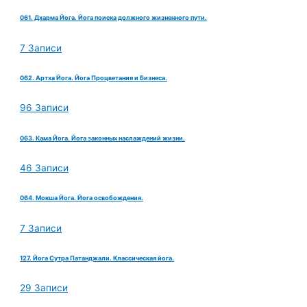
061. Дхарма Йога. Йога поиска должного жизненного пути.
7 Записи
062. Артха Йога. Йога Процветания и Бизнеса.
96 Записи
063. Кама Йога. Йога законных наслаждений жизни.
46 Записи
064. Мокша Йога. Йога освобождения.
7 Записи
127. Йога Сутра Патанджали. Классическая йога.
29 Записи