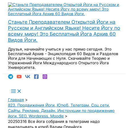
Перейти
к
содержимому
Станьте Преподавателем Открытой Йоги на
Русском и Английском Языке! Несите Йогу по
всему миру! Это Бесплатный Йога Архив 60
Видов Йоги.
Друзья, начинайте учиться у нас прямо сегодня. Это
Бесплатный Архив - Энциклопедия 60 Видов и Разделов
Йоги для Начинающих с Нуля. Скачивайте Теорию и
Упражнений Йоги Международного Открытого Йога
Университета.
Поиск
Main
Menu
Главная
823. Продвижения Йоги, Ютюб, Телеграм, Соц сети,
Сайты, Реклама, Дизайн. Инструкции по продвижению
йоги. SEO. Wordpress. Moodle
20250316 Все йога собрания в телеграме надо
выкладывать в ютюб Вадим Опенйога