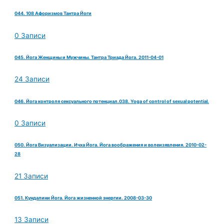
044. 108 Афоризмов Тантра Йоги
0 Записи
045. Йога Женщины и Мужчины. Тантра Триада Йога. 2011-04-01
24 Записи
046. Йога контроля сексуального потенциал.038. Yoga of control of sexual potential.
0 Записи
050. Йога Визуализации. Ичха Йога. Йога воображения и волеизявления. 2010-02-
28
21 Записи
051. Кундалини Йога. Йога жизненной энергии. 2008-03-30
13 Записи