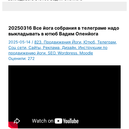
20250316 Все йога собрания в телеграме надо
выкладывать в ютюб Вадим Опенйога
2025-05-14
/
823. Продвижения Йоги, Ютюб, Телеграм,
Соц сети, Сайты, Реклама, Дизайн. Инструкции по
продвижению йоги. SEO. Wordpress. Moodle
Оценили:
272