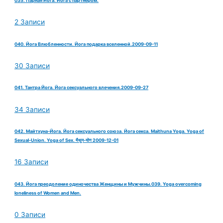
035. Парная Йога. Йога с партнером.
2 Записи
040. Йога Влюбленности. Йога подарка вселенной.2009-09-11
30 Записи
041. Тантра Йога. Йога сексуального влечения.2009-09-27
34 Записи
042. Майтхуна-Йога. Йога сексуального союза. Йога секса. Maithuna Yoga. Yoga of
Sexual-Union. Yoga of Sex. मैथुन-योग 2009-12-01
16 Записи
043. Йога преодоление одиночества Женщины и Мужчины.039. Yoga overcoming
loneliness of Women and Men.
0 Записи