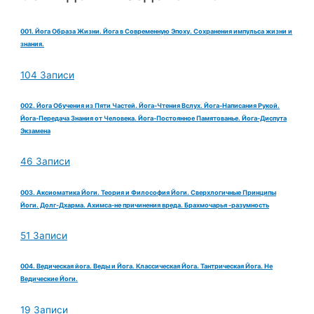
001. Йога Образа Жизни. Йога в Современную Эпоху. Сохранения импульса жизни и
знания.
104 Записи
002. Йога Обучения из Пяти Частей. Йога-Чтения Вслух. Йога-Написания Рукой.
Йога-Передача Знания от Человека. Йога-Постоянное Памятованье. Йога-Диспута
Экзамена
46 Записи
003. Аксиоматика Йоги. Теория и Философия Йоги. Сверхлогичные Принципы
Йоги. Долг-Дхарма. Ахимса-не причинения вреда. Брахмочарья -разумность
51 Записи
004. Ведическая йога. Веды и Йога. Классическая Йога. Тантрическая Йога. Не
Ведические Йоги.
19 Записи