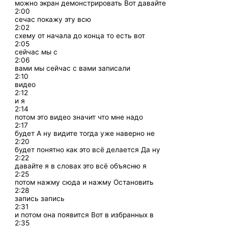
можно экран демонстрировать Вот давайте
2:00
сечас покажу эту всю
2:02
схему от начала до конца то есть вот
2:05
сейчас мы с
2:06
вами мы сейчас с вами записали
2:10
видео
2:12
и я
2:14
потом это видео значит что мне надо
2:17
будет А ну видите тогда уже наверно не
2:20
будет понятно как это всё делается Да ну
2:22
давайте я в словах это всё объясню я
2:25
потом нажму сюда и нажму Остановить
2:28
запись запись
2:31
и потом она появится Вот в избранных в
2:35