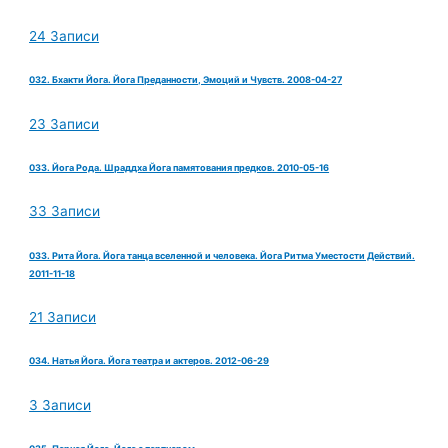
24 Записи
032. Бхакти Йога. Йога Преданности, Эмоций и Чувств. 2008-04-27
23 Записи
033. Йога Рода. Шраддха Йога памятования предков. 2010-05-16
33 Записи
033. Рита Йога. Йога танца вселенной и человека. Йога Ритма Уместости Действий.
2011-11-18
21 Записи
034. Натья Йога. Йога театра и актеров. 2012-06-29
3 Записи