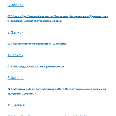
3 Записи
020. Йога и Еда. Питания Физическое, Ментальное, Эмоциональное, Духовное. Йога
и Голодания. Овсянка-Экстра спасение йогов.
3 Записи
021. Йога и Очистительные практики. Шаткармы.
1 Запись
022. Йога Мудр и Бандх. Спец упражнения йоги.
3 Записи
023. Медитация. Дхяна йога. Медитация в Йоге. Йога потока внимания, сознания и
ощущений. 2008-01-27
13 Записи