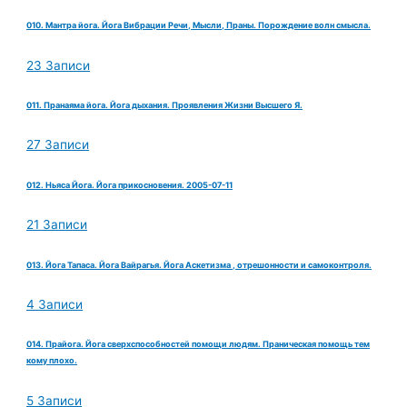
010. Мантра йога. Йога Вибрации Речи, Мысли, Праны. Порождение волн смысла.
23 Записи
011. Пранаяма йога. Йога дыхания. Проявления Жизни Высшего Я.
27 Записи
012. Ньяса Йога. Йога прикосновения. 2005-07-11
21 Записи
013. Йога Тапаса. Йога Вайрагья. Йога Аскетизма , отрешонности и самоконтроля.
4 Записи
014. Прайога. Йога сверхспособностей помощи людям. Праническая помощь тем
кому плохо.
5 Записи