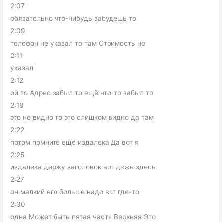
2:07
обязательно что-нибудь забудешь то
2:09
телефон не указал то там Стоимость не
2:11
указал
2:12
ой то Адрес забыл то ещё что-то забыл то
2:18
это не видно то это слишком видно да там
2:22
потом помните ещё издалека Да вот я
2:25
издалека держу заголовок вот даже здесь
2:27
он мелкий его больше надо вот где-то
2:30
одна Может быть пятая часть Верхняя Это