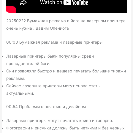
20250222 Бумажная реклама в йоге на лазерном принтере
очень нужна . Вадим Опенйога
00:00 Бумажная реклама и лазерные принтеры
Лазерные принтеры были популярны среди
преподавателей йоги.
Они позволяли быстро и дешево печатать большие тиражи
рекламы.
Сейчас лазерные принтеры могут снова стать
актуальными.
00:54 Проблемы с печатью и дизайном
Лазерные принтеры могут печатать криво и топорно.
Фотографии и рисунки должны быть четкими и без черных