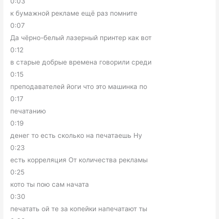
0:03
к бумажной рекламе ещё раз помните
0:07
Да чёрно-белый лазерный принтер как вот
0:12
в старые добрые времена говорили среди
0:15
преподавателей йоги что это машинка по
0:17
печатанию
0:19
денег то есть сколько на печатаешь Ну
0:23
есть корреляция От количества рекламы
0:25
кото ты пою сам начата
0:30
печатать ой те за копейки напечатают ты