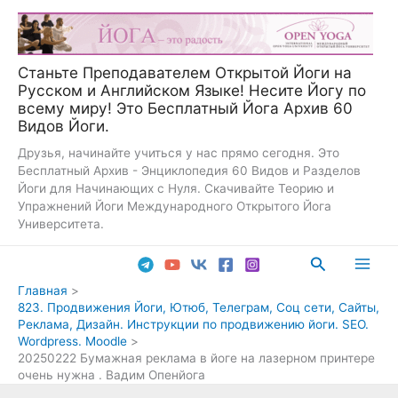
Перейти
к
содержимому
Станьте Преподавателем Открытой Йоги на
Русском и Английском Языке! Несите Йогу по
всему миру! Это Бесплатный Йога Архив 60
Видов Йоги.
Друзья, начинайте учиться у нас прямо сегодня. Это
Бесплатный Архив - Энциклопедия 60 Видов и Разделов
Йоги для Начинающих с Нуля. Скачивайте Теорию и
Упражнений Йоги Международного Открытого Йога
Университета.
Поиск
Main
Главная
823. Продвижения Йоги, Ютюб, Телеграм, Соц сети, Сайты,
Men
Реклама, Дизайн. Инструкции по продвижению йоги. SEO.
Wordpress. Moodle
20250222 Бумажная реклама в йоге на лазерном принтере
очень нужна . Вадим Опенйога