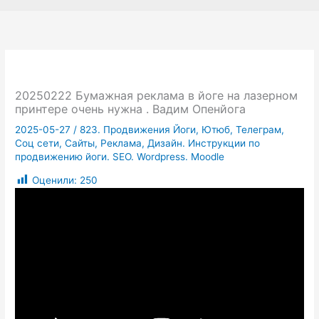
20250222 Бумажная реклама в йоге на лазерном
принтере очень нужна . Вадим Опенйога
2025-05-27
/
823. Продвижения Йоги, Ютюб, Телеграм,
Соц сети, Сайты, Реклама, Дизайн. Инструкции по
продвижению йоги. SEO. Wordpress. Moodle
Оценили:
250