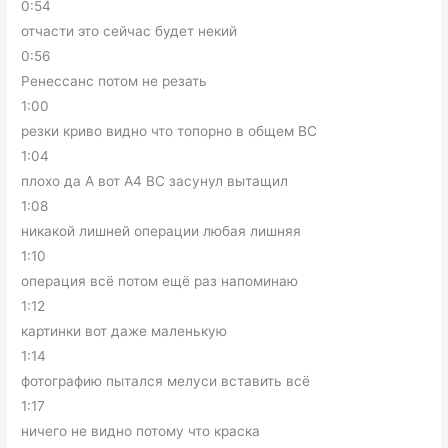
0:54
отчасти это сейчас будет некий
0:56
Ренессанс потом не резать
1:00
резки криво видно что топорно в общем ВС
1:04
плохо да А вот А4 ВС засунул вытащил
1:08
никакой лишней операции любая лишняя
1:10
операция всё потом ещё раз напоминаю
1:12
картинки вот даже маленькую
1:14
фотографию пытался мелуси вставить всё
1:17
ничего не видно потому что краска