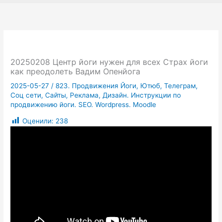
20250208 Центр йоги нужен для всех Страх йоги
как преодолеть Вадим Опенйога
2025-05-27
/
823. Продвижения Йоги, Ютюб, Телеграм,
Соц сети, Сайты, Реклама, Дизайн. Инструкции по
продвижению йоги. SEO. Wordpress. Moodle
Оценили:
238