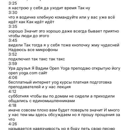
3:25
я настрою у себя да уходит время Так ну
3:30
что я водичке хлебную командуйте или у вас уже всё
идёт как Как идёт идёт
3:35
хорошо Значит это хорошо даже всегда бывает приятно
чтобы люди до этого
3:45
видели Так тогда я у себя тоже кнопочку жму чудесней
Надеюсь все микрофоны
3:52
подключил так такс так такс
3:59
Ура друзья Я Вадим Open Yoga преподаю открытую йогу
open yoga.com сайт
4:06
бесплатный интернет yog курсы платная подготовка
преподавателей и у нас лекция
4:12
субботняя чтобы вы по домам не сидели а приходили
общались с единомышленниками
4:18
иначе совсем плохо вам будет поверьте значит И много
у нас тем мы здесь обсуждаем но я прошу прощения за
что
4:26
называется навязчивость но я буду петь свою песню