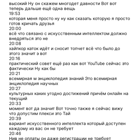
высокий Ну он скажем многодет давности Вот вот
теперь дальше ещё одна вещь
19:53
которая меня просто ну ну как сказать которую я просто
готов кричать друзья
20:00
всё что связано с искусственным интеллектом должно
внедряться это не
20:08
хайпкор каток идёт и сносит топчет всё что было до
этого значит э вот
20:16
практический совет ещё раз как вот YouTube сейчас это
фактически Ну как бы
20:21
всемирная м энциклопедия знаний Это всемирная
энциклопедия научных
20:27
культурных каких угодно достижений причём онлайн на
текущий
20:33
момент вот да значит Вот точно также я сейчас вижу
что допустим плекси это Тай
20:39
вариант искусственного интеллекта который доступен
каждому из вас он не требует
20:46
Нив не оплаты он даже регистрации не требует