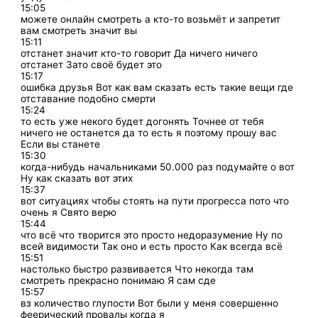
15:05
можете онлайн смотреть а кто-то возьмёт и запретит
вам смотреть значит вы
15:11
отстанет значит кто-то говорит Да ничего ничего
отстанет Зато своё будет это
15:17
ошибка друзья Вот как вам сказать есть такие вещи где
отставание подобно смерти
15:24
то есть уже некого будет догонять Точнее от тебя
ничего не останется да то есть я поэтому прошу вас
Если вы станете
15:30
когда-нибудь начальниками 50.000 раз подумайте о вот
Ну как сказать вот этих
15:37
вот ситуациях чтобы стоять на пути прогресса пото что
очень я Свято верю
15:44
что всё что творится это просто недоразумение Ну по
всей видимости Так оно и есть просто Как всегда всё
15:51
настолько быстро развивается Что некогда там
смотреть прекрасно понимаю Я сам сде
15:57
вз количество глупости Вот были у меня совершенно
феерический провалы когда я