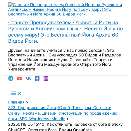
Перейти
к
содержимому
Станьте Преподавателем Открытой Йоги на
Русском и Английском Языке! Несите Йогу по
всему миру! Это Бесплатный Йога Архив 60
Видов Йоги.
Друзья, начинайте учиться у нас прямо сегодня. Это
Бесплатный Архив - Энциклопедия 60 Видов и Разделов
Йоги для Начинающих с Нуля. Скачивайте Теорию и
Упражнений Йоги Международного Открытого Йога
Университета.
Поиск
Main
Menu
Главная
823. Продвижения Йоги, Ютюб, Телеграм, Соц сети,
Сайты, Реклама, Дизайн. Инструкции по продвижению
йоги. SEO. Wordpress. Moodle
20250118 Сб 15:40. Как отличить человека от бота в эпоху
ChatGPT. Открытая йога. Вадим Опенйога.