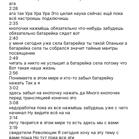
ага
2:28
ага так Ура Ура Ура Это целая наука сейчас ещё пока
всё настроишь подключишь
2:35
кнопочки нажмёшь обязательно что-нибудь забудешь
обязательно батарейка сядет вот
2:40
у меня сегодня уже села батарейка ты такой Опаньки а
батарейка села ты собрался значит тайные мантры
посвящение
2:49
читать а никто не услышит а батарейка села потому что
Вот такая наша жизнь
2:56
Понимаете в этом мире и кто-то забыл батарейку
нажать Так а я
3:02
здесь забыл на кнопочку нажать да Много кнопочек
перед трансляцией конечно это
3:08
недоработка пока их все нажмёшь забудешь уже с чего
начинал Ну видите всё на на
3:14
лету творится в этом мире то есть здесь мы с вами
3:19
свидетели Революции Я сегодня хочу на эту тему с
вами поща Но тут пока все эти