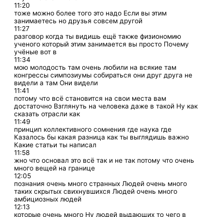
11:20
тоже можно более того это надо Если вы этим
занимаетесь но друзья совсем другой
11:27
разговор когда ты видишь ещё также физиономию
ученого который этим занимается вы просто Почему
учёные вот в
11:34
мою молодость там очень любили на всякие там
конгрессы симпозиумы собираться они друг друга не
видели а там Они видели
11:41
потому что всё становится на свои места вам
достаточно Взглянуть на человека даже в такой Ну как
сказать отрасли как
11:49
принцип коллективного сомнения где наука где
Казалось бы какая разница как ты выглядишь важно
Какие статьи ты написал
11:58
жно что основал это всё так и не так потому что очень
много вещей на границе
12:05
познания очень много странных Людей очень много
таких скрытых свихнувшихся Людей очень много
амбициозных людей
12:13
которые очень много Ну людей выдающих то чего в