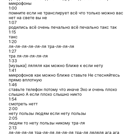
микрофоны
1:00
помните если не транслирует всё что только можно вас
нет на свете вы не
1:07
родились всё очень печально всё печально такс так
1:15
такс
1:20
ля-ля-ля-ля-ля-ля тра-ля-ля-ля
1:27
тра ля-ля-ля-ля-ля
1:33
[музыка] ляляля как можно ближе к если нету
1:41
микрофонов как можно ближе ставьте Не стесняйтесь
прямо вплотную
1:46
ставьте телефон потому что иначе Эхо и очень плохо
слышно А если плохо слышно никто
1:54
смотреть нетт
2:00
нету пользы людям если нету пользы
2:05
людям то нету пользы никому тра-ля
2:13
ля-ля-ля-ля тра-ля-ля ля-ля-ля тра-ля ляляля ага ага