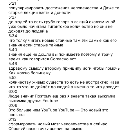
5:21
популяризировать достижения человечества и Даже те
старые лекции взять и донести
5:27
до людей то есть грубо говоря э лекций скажем мной
уже было начитана Гигантское количество но они не
доходят до людей а
5:34
что толку читать новые стайные там эти самые как его
знания если старые тайные
5:40
знания ещё не дошли вы понимаете поэтому я трачу
время как говорится Согласно вот
5:46
здравому смыслу второму принципу йоги чтобы помочь
Как можно большему
5:52
количеству живых существ то есть не абстрактно Нава
что-то что не дойдёт до людей а именно то что доходит
6:00
Люде значит Поэтому ещ раз я знаете такая выжимка
выжимка друзья Youtube —
6:06
Это больше чем YouTube YouTube — Это новый это
попытка
6:13
сформировать новый мозг человечества я сейчас
Обоснуй свою точку зрения напомню