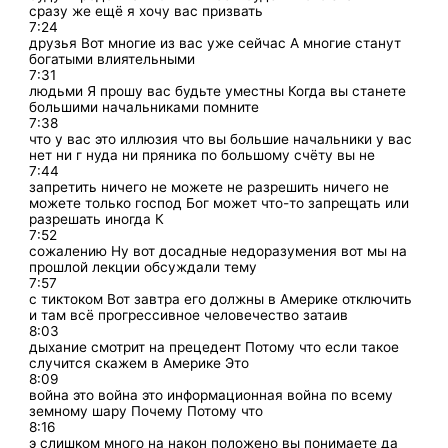
сразу же ещё я хочу вас призвать
7:24
друзья Вот многие из вас уже сейчас А многие станут
богатыми влиятельными
7:31
людьми Я прошу вас будьте уместны Когда вы станете
большими начальниками помните
7:38
что у вас это иллюзия что вы большие начальники у вас
нет ни г нуда ни пряника по большому счёту вы не
7:44
запретить ничего не можете не разрешить ничего не
можете только господ Бог может что-то запрещать или
разрешать иногда К
7:52
сожалению Ну вот досадные недоразумения вот мы на
прошлой лекции обсуждали тему
7:57
с тиктоком Вот завтра его должны в Америке отключить
и там всё прогрессивное человечество затаив
8:03
дыхание смотрит на прецедент Потому что если такое
случится скажем в Америке Это
8:09
война это война это информационная война по всему
земному шару Почему Потому что
8:16
э слишком много на након положено вы понимаете да