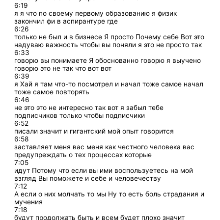
6:19
я я что по своему первому образованию я физик
закончил фи в аспирантуре где
6:26
только не был и в бизнесе Я просто Почему себе Вот это
надуваю важность чтобы вы поняли я это не просто так
6:33
говорю вы понимаете Я обоснованно говорю я выучено
говорю это не так что вот вот
6:39
я Хай я там что-то посмотрел и начал тоже самое начал
тоже самое повторять
6:46
не это это не интересно так вот я забыл тебе
подписчиков только чтобы подписчики
6:52
писали значит и гигантский мой опыт говорится
6:58
заставляет меня вас меня как честного человека вас
предупреждать о тех процессах которые
7:05
идут Потому что если вы ими воспользуетесь на мой
взгляд Вы поможете и себе и человечеству
7:12
А если о них молчать то мы Ну то есть боль страдания и
мучения
7:18
будут продолжать быть и всем будет плохо значит