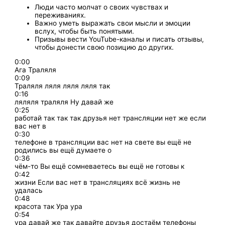
Люди часто молчат о своих чувствах и
переживаниях.
Важно уметь выражать свои мысли и эмоции
вслух, чтобы быть понятыми.
Призывы вести YouTube-каналы и писать отзывы,
чтобы донести свою позицию до других.
0:00
Ага Траляля
0:09
Траляля ляля ляля ляля так
0:16
ляляля траляля Ну давай же
0:25
работай так так так друзья нет трансляции нет же если
вас нет в
0:30
телефоне в трансляции вас нет на свете вы ещё не
родились вы ещё думаете о
0:36
чём-то Вы ещё сомневаетесь вы ещё не готовы к
0:42
жизни Если вас нет в трансляциях всё жизнь не
удалась
0:48
красота так Ура ура
0:54
ура давай же так давайте друзья достаём телефоны