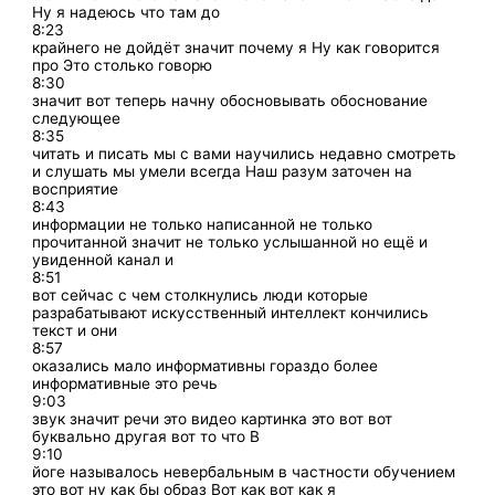
Ну я надеюсь что там до
8:23
крайнего не дойдёт значит почему я Ну как говорится
про Это столько говорю
8:30
значит вот теперь начну обосновывать обоснование
следующее
8:35
читать и писать мы с вами научились недавно смотреть
и слушать мы умели всегда Наш разум заточен на
восприятие
8:43
информации не только написанной не только
прочитанной значит не только услышанной но ещё и
увиденной канал и
8:51
вот сейчас с чем столкнулись люди которые
разрабатывают искусственный интеллект кончились
текст и они
8:57
оказались мало информативны гораздо более
информативные это речь
9:03
звук значит речи это видео картинка это вот вот
буквально другая вот то что В
9:10
йоге называлось невербальным в частности обучением
это вот ну как бы образ Вот как вот как я