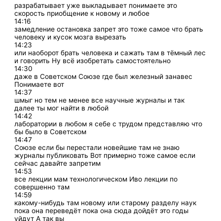
разрабатывает уже выкладывает понимаете это
скорость приобщение к новому и любое
14:16
замедление остановка запрет это тоже самое что брать
человеку и кусок мозга вырезать
14:23
или наоборот брать человека и сажать там в тёмный лес
и говорить Ну всё изобретать самостоятельно
14:30
даже в Советском Союзе где был железный занавес
Понимаете вот
14:37
шмыг но тем не менее все научные журналы и так
далее ты мог найти в любой
14:42
лаборатории в любом я себе с трудом представляю что
бы было в Советском
14:47
Союзе если бы перестали новейшие там не знаю
журналы публиковать Вот примерно тоже самое если
сейчас давайте запретим
14:53
все лекции мам технологическом Иво лекции по
совершенно там
14:59
какому-нибудь там новому или старому разделу наук
пока она переведёт пока она сюда дойдёт это годы
уйдут А так вы