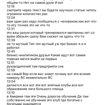
общем-то Нет на самом деле И вот
12:19
смотрите через текст вы будете научную статью читать
огромное количество раз
12:24
вам один раз надо пообщаться с человеком как вот что-
то иту точнее это не что-то
12:31
это ваш разум который тренировался миллионы лет со
врем обезьян сразу Вам скажет не здесь что-то
12:39
не то мутный Тип тип мутный уж про бизнес я и я
работал
12:45
бизнес-аналитиком друзья Какие идут вот самая
главная мечта выйти на первых
12:51
руководителей там предприяти сне
12:59
на самый Вер если вас знают почему вот эти всякие
наверху ВС моментально ВС
13:04
делается все вот эти вот элитные клубы все вот
образование лига большого плюща
13:10
в Америке там эти Очень дорогое обучение Да там
собственно не обучение это клуб где богатые с
богатыми знакомятся