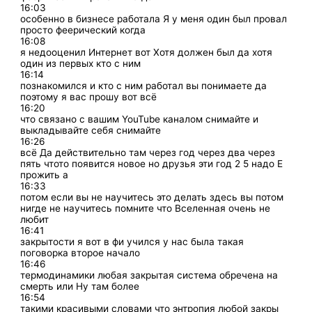
16:03
особенно в бизнесе работала Я у меня один был провал
просто феерический когда
16:08
я недооценил Интернет вот Хотя должен был да хотя
один из первых кто с ним
16:14
познакомился и кто с ним работал вы понимаете да
поэтому я вас прошу вот всё
16:20
что связано с вашим YouTube каналом снимайте и
выкладывайте себя снимайте
16:26
всё Да действительно там через год через два через
пять чтото появится новое но друзья эти год 2 5 надо Е
прожить а
16:33
потом если вы не научитесь это делать здесь вы потом
нигде не научитесь помните что Вселенная очень не
любит
16:41
закрытости я вот в фи учился у нас была такая
поговорка второе начало
16:46
термодинамики любая закрытая система обречена на
смерть или Ну там более
16:54
такими красивыми словами что энтропия любой закры